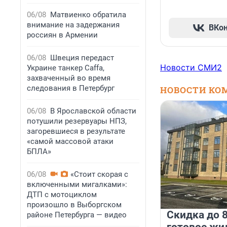
06/08
Матвиенко обратила
внимание на задержания
ВКо
россиян в Армении
06/08
Швеция передаст
Новости СМИ2
Украине танкер Caffa,
захваченный во время
следования в Петербург
НОВОСТИ КО
06/08
В Ярославской области
потушили резервуары НПЗ,
загоревшиеся в результате
«самой массовой атаки
БПЛА»
06/08
«Стоит скорая с
включенными мигалками»:
ДТП с мотоциклом
произошло в Выборгском
Скидка до 8
районе Петербурга — видео