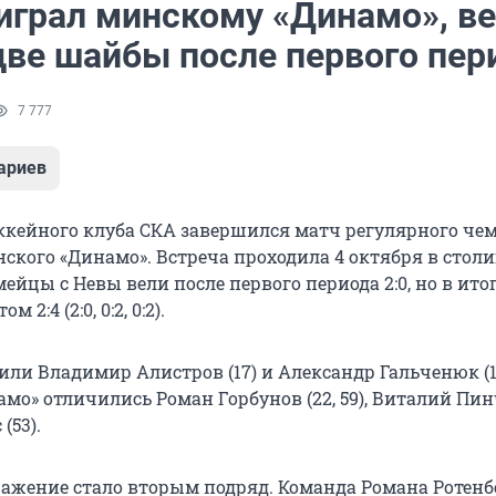
играл минскому «Динамо», ве
две шайбы после первого пер
7 777
ариев
кейного клуба СКА завершился матч регулярного че
ского «Динамо». Встреча проходила 4 октября в стол
ейцы с Невы вели после первого периода 2:0, но в ито
 2:4 (2:0, 0:2, 0:2).
били Владимир Алистров (17) и Александр Гальченюк (
амо» отличились Роман Горбунов (22, 59), Виталий Пинч
(53).
ражение стало вторым подряд. Команда Романа Ротенб