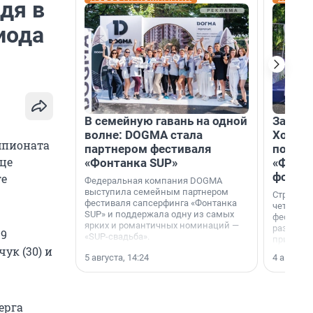
дя в
иода
В семейную гавань на одной
Зажгли
волне: DOGMA стала
Холдин
мпионата
партнером фестиваля
посети
ице
«Фонтанка SUP»
«Фонта
фотоз
ге
Федеральная компания DOGMA
выступила семейным партнером
Строител
фестиваля сапсерфинга «Фонтанка
четверты
SUP» и поддержала одну из самых
фестивал
ярких и романтичных номинаций —
раз комп
19
«SUP-свадьба».
привезти
ук (30) и
и подари
5 августа, 14:24
4 августа,
посетите
необычно
ерга