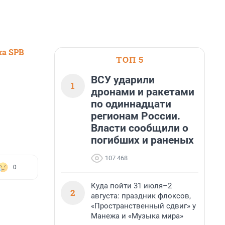
ка SPB
ТОП 5
ВСУ ударили
1
дронами и ракетами
по одиннадцати
регионам России.
Власти сообщили о
погибших и раненых
107 468
0
Куда пойти 31 июля–2
2
августа: праздник флоксов,
«Пространственный сдвиг» у
Манежа и «Музыка мира»