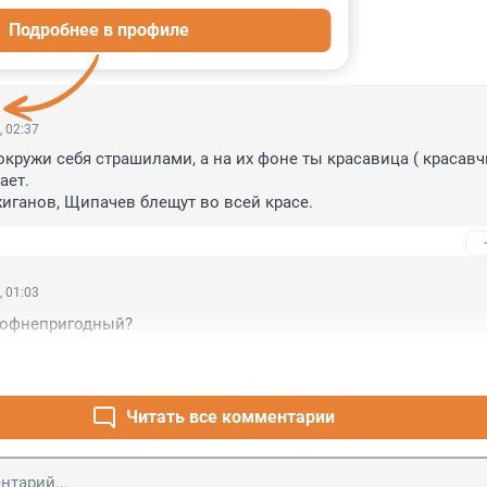
Подробнее в профиле
ИИ
6
, 02:37
кружи себя страшилами, а на их фоне ты красавица ( красавчик
ет. 

жиганов, Щипачев блещут во всей красе.
, 01:03
рофнепригодный?
Читать все комментарии