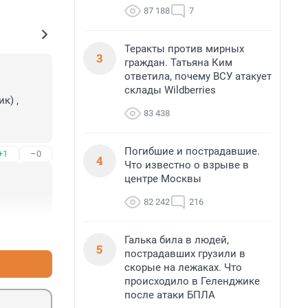
87 188
7
Теракты против мирных
3
граждан. Татьяна Ким
ответила, почему ВСУ атакует
склады Wildberries
) , 
83 438
Погибшие и пострадавшие.
+1
–0
4
Что известно о взрыве в
центре Москвы
82 242
216
+0
–0
Галька била в людей,
5
пострадавших грузили в
скорые на лежаках. Что
происходило в Геленджике
после атаки БПЛА