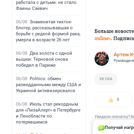
работала с детьми: не стало
Фаины Саевич
06/08
Знаменитая тикток-
блогер, рассказывавшая о
Больше новост
борьбе с редкой формой рака,
online»
. Подпис
умерла в возрасте 26 лет
06/08
Два золота с одной
Артем К
вышки: Терновой снова
Руководите
победил в Париже
06/08
Politico: обмен
ХК СКА
разведданными между США и
Украиной активизировался
0
06/08
Июль стал рекордным
для «ЛизаАлерт» в Петербурге
и Ленобласти по
Увидели опечатку? В
потерявшимся
Получай нагр