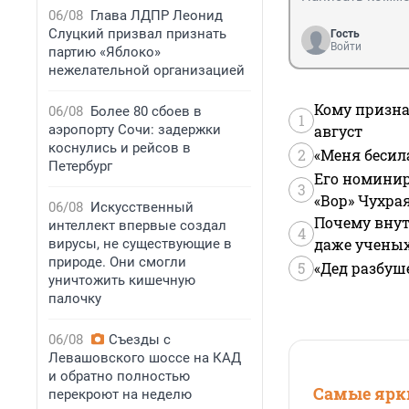
06/08
Глава ЛДПР Леонид
Слуцкий призвал признать
Гость
Войти
партию «Яблоко»
нежелательной организацией
Кому призна
06/08
Более 80 сбоев в
1
аэропорту Сочи: задержки
август
коснулись и рейсов в
2
«Меня бесил
Петербург
Его номинир
3
«Вор» Чухра
06/08
Искусственный
Почему внут
интеллект впервые создал
4
даже учены
вирусы, не существующие в
природе. Они смогли
5
«Дед разбуш
уничтожить кишечную
палочку
06/08
Съезды с
Левашовского шоссе на КАД
и обратно полностью
Самые ярки
перекроют на неделю