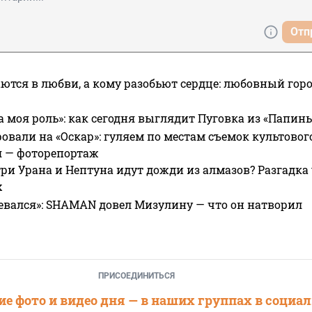
Отп
ются в любви, а кому разобьют сердце: любовный гор
а моя роль»: как сегодня выглядит Пуговка из «Папин
овали на «Оскар»: гуляем по местам съемок культово
я — фоторепортаж
ри Урана и Нептуна идут дожди из алмазов? Разгадка
х
евался»: SHAMAN довел Мизулину — что он натворил
ПРИСОЕДИНИТЬСЯ
е фото и видео дня — в наших группах в социа