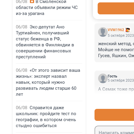
06/08
В Смоленской
области объявили режим ЧС
из-за урагана
КОММЕНТАР
06/08
Экс-депутат Ано
VVM1962
Туртиайнен, получивший
5 октября 2023
статус беженца в РФ,
женский метод, о
обвиняется в Финляндии в
Мойше не помога
совершении финансовых
Гусев, Яшкин, О
преступлений
06/08
«От этого зависит ваша
жизнь»: эксперт назвал
Гость
5 октября 2023
навык, который нужно
развивать людям старше 60
А Семак тоже п
лет
06/08
Справится даже
школьник: пройдите тест по
географии, в котором очень
стыдно ошибиться