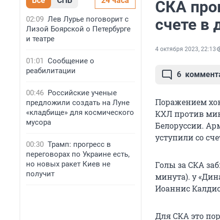
Все
СПБ
24 часа
СКА про
02:09
Лев Лурье поговорит с
счете в 
Лизой Боярской о Петербурге
и театре
4 октября 2023, 22:13
01:01
Сообщение о
реабилитации
6
коммент
00:46
Российские ученые
Поражением хок
предложили создать на Луне
«кладбище» для космического
КХЛ против мин
мусора
Белоруссии. Арм
уступили со счетом
00:30
Трамп: прогресс в
переговорах по Украине есть,
но новых ракет Киев не
Голы за СКА за
получит
минута). у «Дин
Иоаннис Калдис 
Для СКА это по