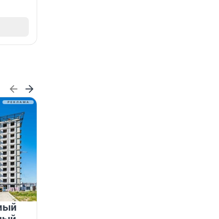
мый
«Лучший проект КРТ»