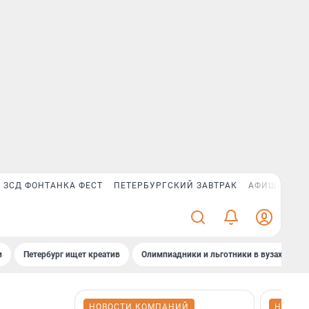
ЗСД ФОНТАНКА ФЕСТ
ПЕТЕРБУРГСКИЙ ЗАВТРАК
АФИША PLUS
и
Петербург ищет креатив
Олимпиадники и льготники в вузах СПб
НОВОСТИ КОМПАНИЙ
НОВОС