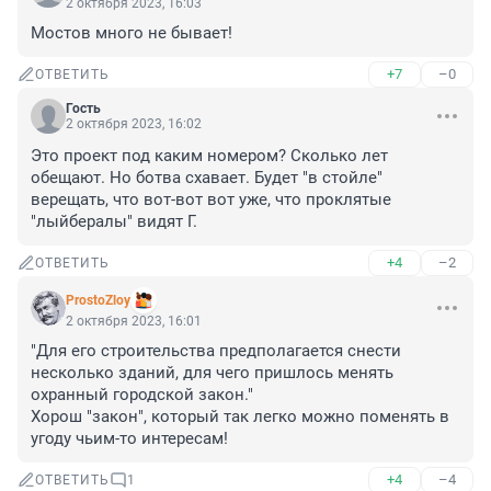
2 октября 2023, 16:03
Мостов много не бывает!
+7
–0
ОТВЕТИТЬ
Гость
2 октября 2023, 16:02
Это проект под каким номером? Сколько лет 
обещают. Но ботва схавает. Будет "в стойле" 
верещать, что вот-вот вот уже, что проклятые 
"лыйбералы" видят Г.
+4
–2
ОТВЕТИТЬ
ProstoZloy
2 октября 2023, 16:01
"Для его строительства предполагается снести 
несколько зданий, для чего пришлось менять 
охранный городской закон."

Хорош "закон", который так легко можно поменять в 
угоду чьим-то интересам!
+4
–4
ОТВЕТИТЬ
1