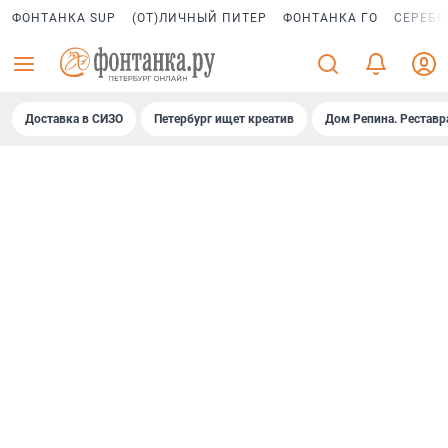
ФОНТАНКА SUP
(ОТ)ЛИЧНЫЙ ПИТЕР
ФОНТАНКА ГО
СЕРЕБР
Доставка в СИЗО
Петербург ищет креатив
Дом Репина. Реставр