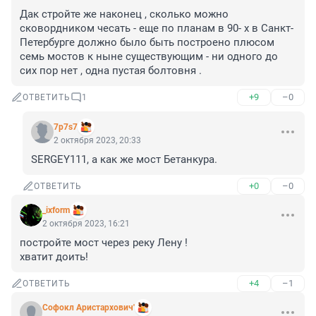
Дак стройте же наконец , сколько можно 
сковордником чесать - еще по планам в 90- х в Санкт- 
Петербурге должно было быть построено плюсом 
семь мостов к ныне существующим - ни одного до 
сих пор нет , одна пустая болтовня .
+9
–0
ОТВЕТИТЬ
1
7p7s7
2 октября 2023, 20:33
SERGEY111, а как же мост Бетанкура.
+0
–0
ОТВЕТИТЬ
_ixform
2 октября 2023, 16:21
постройте мост через реку Лену !

хватит доить!
+4
–1
ОТВЕТИТЬ
Софокл Аристархович'