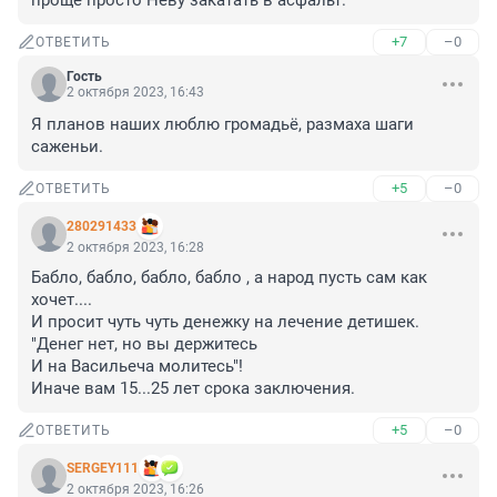
проще просто Неву закатать в асфальт.
+7
–0
ОТВЕТИТЬ
Гость
2 октября 2023, 16:43
Я планов наших люблю громадьё, размаха шаги 
саженьи.
+5
–0
ОТВЕТИТЬ
280291433
2 октября 2023, 16:28
Бабло, бабло, бабло, бабло , а народ пусть сам как 
хочет....

И просит чуть чуть денежку на лечение детишек.

"Денег нет, но вы держитесь

И на Васильеча молитесь"!

Иначе вам 15...25 лет срока заключения.
+5
–0
ОТВЕТИТЬ
SERGEY111
2 октября 2023, 16:26