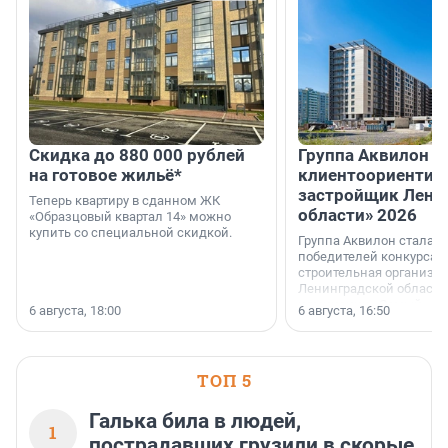
Скидка до 880 000 рублей
Группа Аквилон 
на готовое жильё*
клиентоориентир
застройщик Лени
Теперь квартиру в сданном ЖК
области» 2026
«Образцовый квартал 14» можно
купить со специальной скидкой.
Группа Аквилон стала 
победителей конкурса 
строительная организа
Ленинградской области 
номинации «Самый
6 августа, 18:00
6 августа, 16:50
клиентоориентированн
застройщик Ленинград
области».
ТОП 5
Галька била в людей,
1
пострадавших грузили в скорые