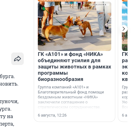
и
ГК «А101» и фонд «НИКА»
ГК «КВ
объединяют усилия для
разреш
защиты животных в рамках
эксплу
программы
компл
бурга.
биоразнообразия
кварта
новить.
Группа компаний «А101» и
Группа к
Благотворительный фонд помощи
разрешен
бездомным животным «НИКА»
корпуса 
луночи,
заключили соглашение о
Уютный к
стратегическом сотрудничестве.
Всеволо
урга.
Ленингра
6 августа, 12:26
6 августа,
ту на
ерта,