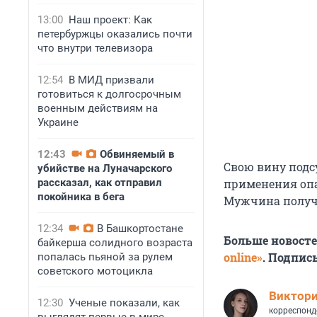
13:00
Наш проект: Как
петербуржцы оказались почти
что внутри телевизора
12:54
В МИД призвали
готовиться к долгосрочным
военным действиям на
Украине
12:43
Обвиняемый в
Свою вину подс
убийстве на Луначарского
рассказал, как отправил
применения опас
покойника в бега
Мужчина получи
12:34
В Башкортостане
Больше новост
байкерша солидного возраста
online»
. Подпис
попалась пьяной за рулем
советского мотоцикла
Виктор
12:30
Ученые показали, как
корреспонд