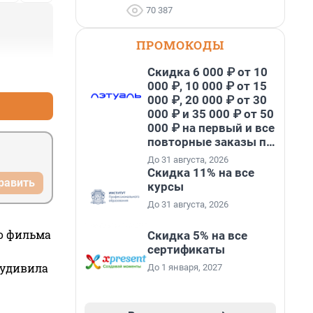
70 387
ПРОМОКОДЫ
Скидка 6 000 ₽ от 10
+1
–0
000 ₽, 10 000 ₽ от 15
000 ₽, 20 000 ₽ от 30
000 ₽ и 35 000 ₽ от 50
000 ₽ на первый и все
повторные заказы по
промокоду НАБЕРИ
До 31 августа, 2026
Скидка 11% на все
равить
курсы
До 31 августа, 2026
го фильма
Скидка 5% на все
сертификаты
 удивила
До 1 января, 2027