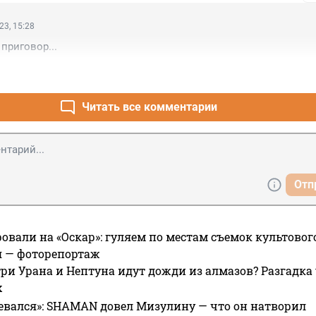
23, 15:28
приговор...
Читать все комментарии
Отп
овали на «Оскар»: гуляем по местам съемок культово
я — фоторепортаж
ри Урана и Нептуна идут дожди из алмазов? Разгадка
х
евался»: SHAMAN довел Мизулину — что он натворил