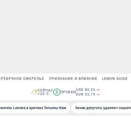
ЕРЕБРЯНОЕ ОЖЕРЕЛЬЕ
ПРИЗНАНИЕ И ВЛИЯНИЕ
LEMON GUIDE
USD 80,93
СЕЙЧАС
3
ПРОБКИ
+25°C
EUR 93,19
ователь Levrana и критика Татьяны Ким
Зачем депутаты удаляют соцсет