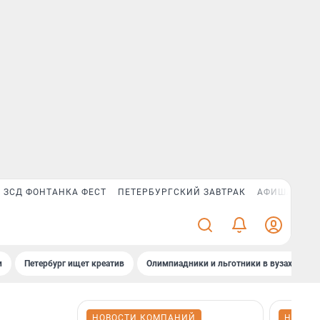
ЗСД ФОНТАНКА ФЕСТ
ПЕТЕРБУРГСКИЙ ЗАВТРАК
АФИША PLUS
и
Петербург ищет креатив
Олимпиадники и льготники в вузах СПб
НОВОСТИ КОМПАНИЙ
НОВОС