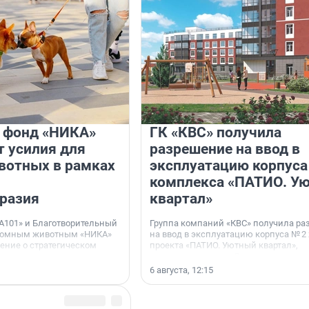
и фонд «НИКА»
ГК «КВС» получила
 усилия для
разрешение на ввод в
вотных в рамках
эксплуатацию корпуса
комплекса «ПАТИО. У
разия
квартал»
А101» и Благотворительный
Группа компаний «КВС» получила р
домным животным «НИКА»
на ввод в эксплуатацию корпуса № 2
ние о стратегическом
проекта «ПАТИО. Уютный квартал»,
расположенного во Всеволожском р
Ленинградской области.
6 августа, 12:15