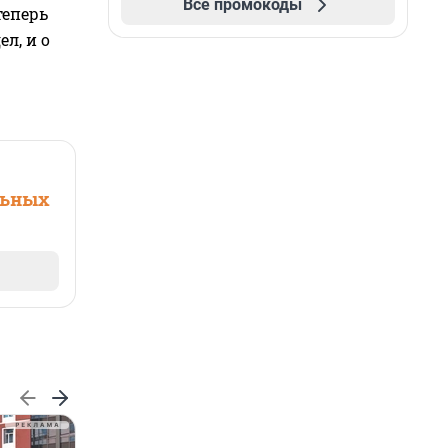
Все промокоды
теперь
л, и о
льных