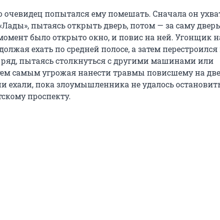
 очевидец попытался ему помешать. Сначала он ухва
Лады», пытаясь открыть дверь, потом — за саму дверь,
момент было открыто окно, и повис на ней. Угонщик на
должая ехать по средней полосе, а затем перестроился
ряд, пытаясь столкнуться с другими машинами или
тем самым угрожая нанести травмы повисшему на дв
ни ехали, пока злоумышленника не удалось остановит
тскому проспекту.