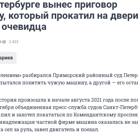
етербурге вынес приговор
у, который прокатил на двер
 очевидца
4
2 423
ариев
желением» разбирался Приморский районный суд Петер
ытался похитить чужую машину, а другой — его оста
тория произошла в начале августа 2021 года после по
нтября объединенная пресс-служба судов Санкт-Петерб
ил и захотел покататься по Комендантскому проспек
ринадлежащая частной фирме машина оказалась не зап
 сел за руль, завел двигатель и поехал.