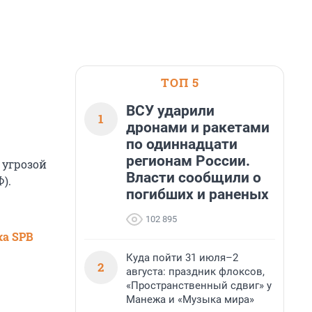
ТОП 5
ВСУ ударили
1
дронами и ракетами
по одиннадцати
регионам России.
 угрозой
Власти сообщили о
).
погибших и раненых
102 895
ка SPB
Куда пойти 31 июля–2
2
августа: праздник флоксов,
«Пространственный сдвиг» у
Манежа и «Музыка мира»