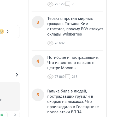
79 129
7
Теракты против мирных
3
граждан. Татьяна Ким
ответила, почему ВСУ атакует
0
склады Wildberries
78 582
Погибшие и пострадавшие.
4
Что известно о взрыве в
центре Москвы
77 869
215
Галька била в людей,
5
пострадавших грузили в
- 
скорые на лежаках. Что
происходило в Геленджике
после атаки БПЛА
+0
–0