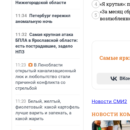
Нижегородской области
4
«Я крутая»:
«За месяц сб
5
11:34
Петербург пережил
возлюбленной
аномальную ночь
11:32
Самая крупная атака
БПЛА в Ярославской области:
есть пострадавшие, задело
НПЗ
Самые ярки
11:23
В Ленобласти
открытый канализационный
люк и любопытство стали
ВКо
причиной конфликта со
стрельбой
Новости СМИ2
11:20
Белый, желтый,
фиолетовый: какой картофель
лучше варить и запекать, а
НОВОСТИ КО
какой жарить