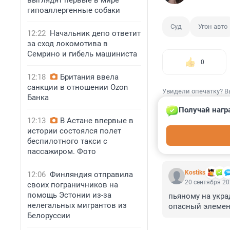
выглядят первые в мире
гипоаллергенные собаки
Суд
Угон авто
12:22
Начальник депо ответит
за сход локомотива в
Семрино и гибель машиниста
0
12:18
Британия ввела
санкции в отношении Ozon
Увидели опечатку? В
Банка
Получай нагр
12:13
В Астане впервые в
истории состоялся полет
беспилотного такси с
КОММЕНТАР
пассажиром. Фото
Kostiks
12:06
Финляндия отправила
20 сентября 20
своих пограничников на
помощь Эстонии из-за
пьяному на украд
нелегальных мигрантов из
опасный элемент
Белоруссии