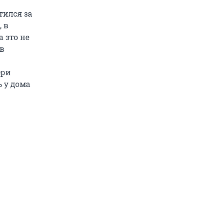
тился за
 в
 это не
 в
ери
ь у дома