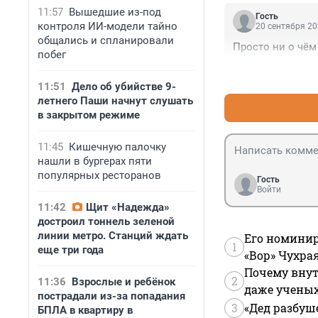
11:57
Вышедшие из-под
Гость
контроля ИИ-модели тайно
20 сентября 20
общались и спланировали
Просто ни о чём 
побег
11:51
Дело об убийстве 9-
летнего Паши начнут слушать
в закрытом режиме
11:45
Кишечную палочку
нашли в бургерах пяти
популярных ресторанов
Гость
Войти
11:42
Щит «Надежда»
достроил тоннель зеленой
линии метро. Станций ждать
Его номинир
1
еще три года
«Вор» Чухра
Почему внут
2
11:36
Взрослые и ребёнок
даже учены
пострадали из-за попадания
3
«Дед разбуш
БПЛА в квартиру в