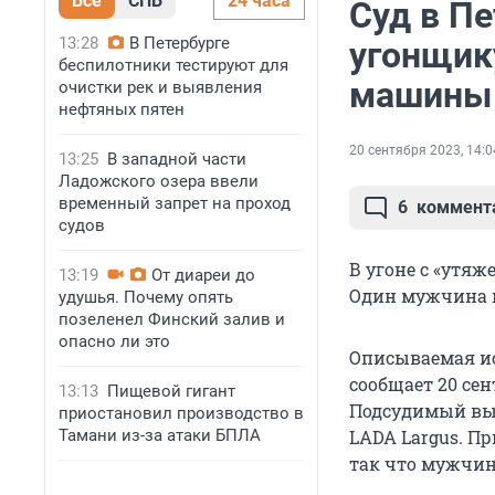
Все
СПБ
24 часа
Суд в П
13:28
В Петербурге
угонщик
беспилотники тестируют для
машины
очистки рек и выявления
нефтяных пятен
20 сентября 2023, 14:0
13:25
В западной части
Ладожского озера ввели
временный запрет на проход
6
коммент
судов
В угоне с «утя
13:19
От диареи до
Один мужчина п
удушья. Почему опять
позеленел Финский залив и
опасно ли это
Описываемая ис
сообщает 20 се
13:13
Пищевой гигант
Подсудимый вып
приостановил производство в
Тамани из-за атаки БПЛА
LADA Largus. П
так что мужчина