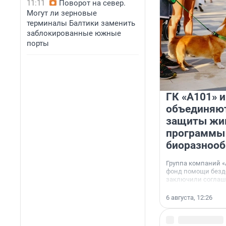
11:11
Поворот на север.
Могут ли зерновые
терминалы Балтики заменить
заблокированные южные
порты
ГК «А101» 
объединяют
защиты жи
программы
биоразнооб
Группа компаний «
фонд помощи без
заключили соглаше
сотрудничестве.
6 августа, 12:26