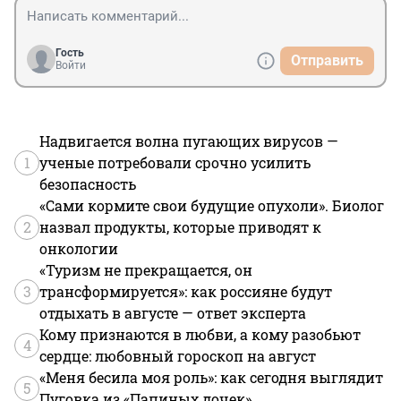
Гость
Отправить
Войти
Надвигается волна пугающих вирусов —
1
ученые потребовали срочно усилить
безопасность
«Сами кормите свои будущие опухоли». Биолог
2
назвал продукты, которые приводят к
онкологии
«Туризм не прекращается, он
3
трансформируется»: как россияне будут
отдыхать в августе — ответ эксперта
Кому признаются в любви, а кому разобьют
4
сердце: любовный гороскоп на август
«Меня бесила моя роль»: как сегодня выглядит
5
Пуговка из «Папиных дочек»