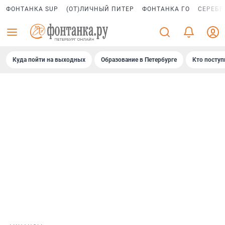
ФОНТАНКА SUP
(ОТ)ЛИЧНЫЙ ПИТЕР
ФОНТАНКА ГО
СЕРЕБР
Куда пойти на выходных
Образование в Петербурге
Кто поступ