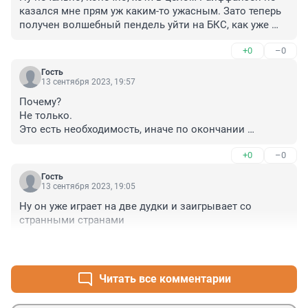
казался мне прям уж каким-то ужасным. Зато теперь 
получен волшебный пендель уйти на БКС, как уже 
давно и хотел, спасибо
+0
–0
Гость
13 сентября 2023, 19:57
Почему?

Не только.

Это есть необходимость, иначе по окончании 
действия многих других лицензий, перечень которых 
+0
–0
имеется и дополняется, появятся конкретные 
вопросы уже к совладельцам Центробанка России - 
Гость
Российской Федерации.

13 сентября 2023, 19:05
И это может претендовать на нонсенс - на первый 
Ну он уже играет на две дудки и заигрывает со 
случай в мире, когда центробанк создан 
странными странами
неустановленными лицами.

Пока они избавляются от "неудобных" активов.....
+0
–0
Читать все комментарии