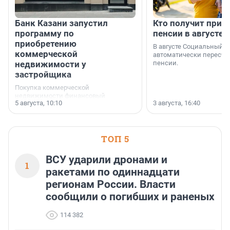
Банк Казани запустил
Кто получит приб
программу по
пенсии в августе
приобретению
В августе Социальный 
коммерческой
автоматически пересчи
недвижимости у
пенсии.
застройщика
Покупка коммерческой
недвижимости финансовый
5 августа, 10:10
3 августа, 16:40
инструмент, доступный для многих
предпринимателей. Будь то новый
офис, склад, торговое помещение
или готовый арендный бизнес —
успех сделки зависит от правильного
ТОП 5
выбора объекта и грамотного
финансирования.
ВСУ ударили дронами и
1
ракетами по одиннадцати
регионам России. Власти
сообщили о погибших и раненых
114 382