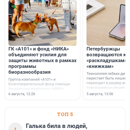
ГК «А101» и фонд «НИКА»
Петербуржцы
объединяют усилия для
возвращаются к
защиты животных в рамках
«раскладушкам» 
программы
«книжкам»
биоразнообразия
Технология гибких дисп
перестает быть нишевы
Группа компаний «А101» и
переходит в разряд вос
Благотворительный фонд помощи
повседневных решений
бездомным животным «НИКА»
заключили соглашение о
6 августа, 12:26
5 августа, 13:56
стратегическом сотрудничестве.
ТОП 5
Галька била в людей,
1