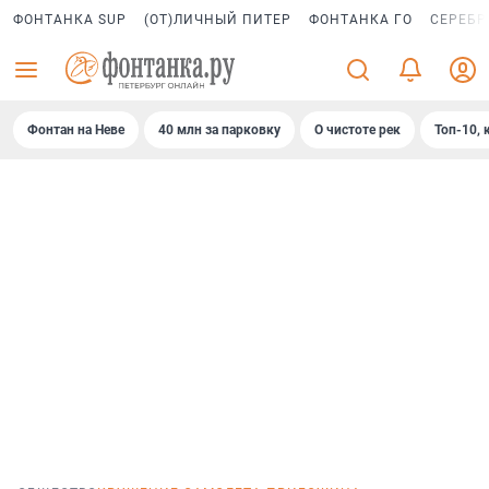
ФОНТАНКА SUP
(ОТ)ЛИЧНЫЙ ПИТЕР
ФОНТАНКА ГО
СЕРЕБР
Фонтан на Неве
40 млн за парковку
О чистоте рек
Топ-10, 