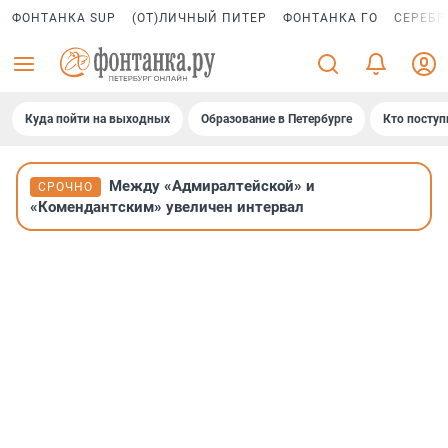
ФОНТАНКА SUP
(ОТ)ЛИЧНЫЙ ПИТЕР
ФОНТАНКА ГО
СЕРЕБР
Куда пойти на выходных
Образование в Петербурге
Кто поступ
Между «Адмиралтейской» и
СРОЧНО
«Комендантским» увеличен интервал