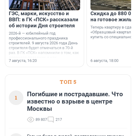
ГЭС, марки, искусство и
Скидка до 880 00
ВВП: в ГК «ПСК» рассказали
на готовое жильё
об истории Дня строителя
Теперь квартиру в сда
«Образцовый квартал 1
2026-й — юбилейный год
купить со специальной 
профессионального праздника
строителей. 9 августа 2026 года День
строителя будет отмечаться в 70-й
раз. В ГК «ПСК» напомнили о том, как
появился праздник и как
7 августа, 16:20
6 августа, 18:00
поменялась роль строительства.
ТОП 5
Погибшие и пострадавшие. Что
1
известно о взрыве в центре
Москвы
89 807
217