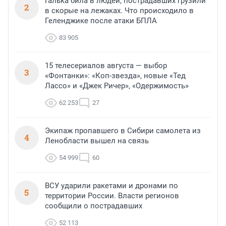
Галька била в людей, пострадавших грузили
2
в скорые на лежаках. Что происходило в
Геленджике после атаки БПЛА
83 905
15 телесериалов августа — выбор
3
«Фонтанки»: «Коп-звезда», новые «Тед
Лассо» и «Джек Ричер», «Одержимость»
62 253
27
Экипаж пропавшего в Сибири самолета из
4
Ленобласти вышел на связь
54 999
60
ВСУ ударили ракетами и дронами по
5
территории России. Власти регионов
сообщили о пострадавших
52 113