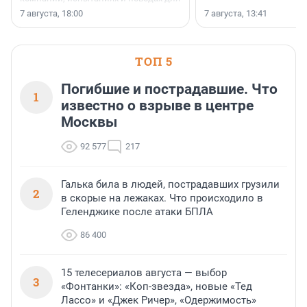
осторожного оптимизма.
7 августа, 18:00
7 августа, 13:41
ТОП 5
Погибшие и пострадавшие. Что
1
известно о взрыве в центре
Москвы
92 577
217
Галька била в людей, пострадавших грузили
2
в скорые на лежаках. Что происходило в
Геленджике после атаки БПЛА
86 400
15 телесериалов августа — выбор
3
«Фонтанки»: «Коп-звезда», новые «Тед
Лассо» и «Джек Ричер», «Одержимость»