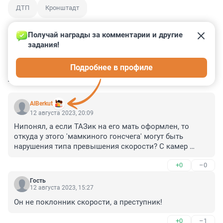
ДТП
Кронштадт
Получай награды за комментарии и другие 
задания!
0
0
0
0
0
Подробнее в профиле
КОММЕНТАРИИ
16
AlBerkut
12 августа 2023, 20:09
Нипонял, а если ТАЗик на его мать оформлен, то 
откуда у этого 'мамкиного гонсчега' могут быть 
нарушения типа превышения скорости? С камер 
постановление на собственника, живых гайцов с 
+0
–0
радарами я уже давно не видел... Или постановления 
по автофиксации обжаловались через ЦАФАП? 🤔
Гость
12 августа 2023, 15:27
Он не поклонник скорости, а преступник!
+0
–1