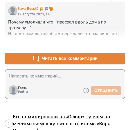
Slava_Rossii2
12 августа 2023, 14:03
Почему умолчали что: "проехал вдоль дома по 
тротуару ..."

На днях самокатофобы утверждали, что машины по 
тротуарам не катаются и никого не сбивают.
+2
–3
Читать все комментарии
Гость
Отправить
Войти
Его номинировали на «Оскар»: гуляем по
1
местам съемок культового фильма «Вор»