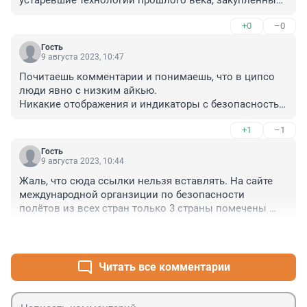
устаревшие технологии прошлого века, закупленные 
по дешевке и впихнуты в это корыто.
+0
–0
Гость
9 августа 2023, 10:47
Почитаешь комментарии и понимаешь, что в ципсо 
люди явно с низким айкью.

Никакие отображения и индикаторы с безопасностью 
полетов не связаны. Так все устроено. И например на 
+1
–1
Boeing 787 dreamliner действительно оказалось 
небезопасно летать. Но "это другое".

Гость
Естественно, самолёты если летают-будут какие то 
9 августа 2023, 10:44
неисправности. В данном случае, некритичные для 
Жаль, что сюда ссылки нельзя вставлять. На сайте 
полёта и безопасности. Но по инструкции нельзя, 
международной органзиции по безопасности 
поэтому дальше не полетели. Кто никуда не летает, у 
полётов из всех стран только 3 страны помечены 
того и самолёты не ломаются. И самолёт безопаснее 
красным флажком. Одна из них - угадайте какая.
автомобиля.
+0
–0
Читать все комментарии