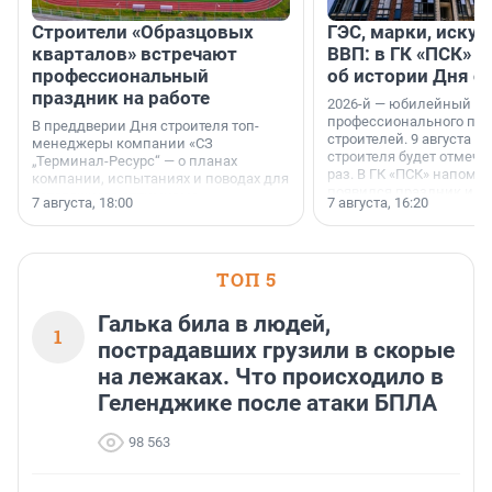
Строители «Образцовых
ГЭС, марки, искус
кварталов» встречают
ВВП: в ГК «ПСК» р
профессиональный
об истории Дня с
праздник на работе
2026-й — юбилейный го
профессионального пр
В преддверии Дня строителя топ-
строителей. 9 августа 2
менеджеры компании «СЗ
строителя будет отмечат
„Терминал-Ресурс“ — о планах
раз. В ГК «ПСК» напомни
компании, испытаниях и поводах для
появился праздник и к
осторожного оптимизма.
7 августа, 18:00
7 августа, 16:20
поменялась роль строит
ТОП 5
Галька била в людей,
1
пострадавших грузили в скорые
на лежаках. Что происходило в
Геленджике после атаки БПЛА
98 563