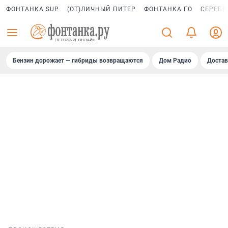
ФОНТАНКА SUP
(ОТ)ЛИЧНЫЙ ПИТЕР
ФОНТАНКА ГО
СЕРЕБР
Бензин дорожает — гибриды возвращаются
Дом Радио
Достав