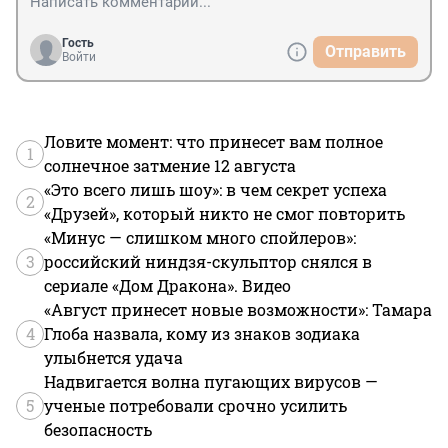
Гость
Отправить
Войти
Ловите момент: что принесет вам полное
1
солнечное затмение 12 августа
«Это всего лишь шоу»: в чем секрет успеха
2
«Друзей», который никто не смог повторить
«Минус — слишком много спойлеров»:
3
российский ниндзя-скульптор снялся в
сериале «Дом Дракона». Видео
«Август принесет новые возможности»: Тамара
4
Глоба назвала, кому из знаков зодиака
улыбнется удача
Надвигается волна пугающих вирусов —
5
ученые потребовали срочно усилить
безопасность