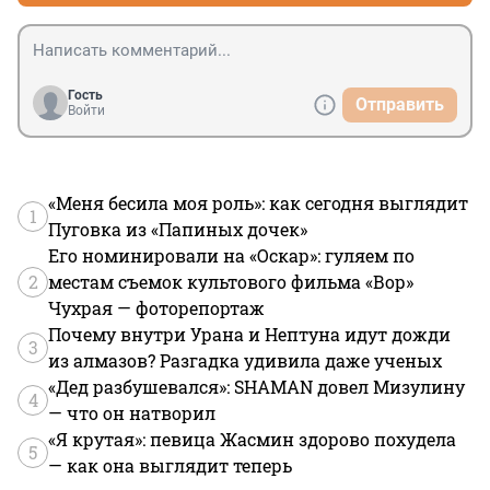
Гость
Отправить
Войти
«Меня бесила моя роль»: как сегодня выглядит
1
Пуговка из «Папиных дочек»
Его номинировали на «Оскар»: гуляем по
2
местам съемок культового фильма «Вор»
Чухрая — фоторепортаж
Почему внутри Урана и Нептуна идут дожди
3
из алмазов? Разгадка удивила даже ученых
«Дед разбушевался»: SHAMAN довел Мизулину
4
— что он натворил
«Я крутая»: певица Жасмин здорово похудела
5
— как она выглядит теперь