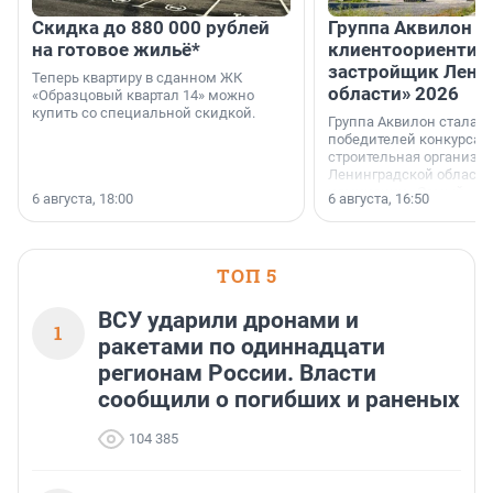
Скидка до 880 000 рублей
Группа Аквилон 
на готовое жильё*
клиентоориентир
застройщик Лени
Теперь квартиру в сданном ЖК
области» 2026
«Образцовый квартал 14» можно
купить со специальной скидкой.
Группа Аквилон стала 
победителей конкурса 
строительная организа
Ленинградской области 
номинации «Самый
6 августа, 18:00
6 августа, 16:50
клиентоориентированн
застройщик Ленинград
области».
ТОП 5
ВСУ ударили дронами и
1
ракетами по одиннадцати
регионам России. Власти
сообщили о погибших и раненых
104 385