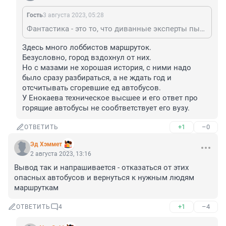
Гость
3 августа 2023, 05:28
Фантастика - это то, что диванные эксперты пытаются свои рекомендации презентовать
Здесь много лоббистов маршруток. 

Безусловно, город вздохнул от них. 

Но с мазами не хорошая история, с ними надо 
было сразу разбираться, а не ждать год и 
отсчитывать сгоревшие ед автобусов. 

У Енокаева техническое высшее и его ответ про 
горящие автобусы не сообтветствует его вузу.
+1
–0
ОТВЕТИТЬ
Эд Хэммет
2 августа 2023, 13:16
Вывод так и напрашивается - отказаться от этих 
опасных автобусов и вернуться к нужным людям 
маршруткам
+1
–4
ОТВЕТИТЬ
4