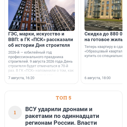
ГЭС, марки, искусство и
Скидка до 880 00
ВВП: в ГК «ПСК» рассказали
на готовое жильё
об истории Дня строителя
Теперь квартиру в сда
«Образцовый квартал 1
2026-й — юбилейный год
купить со специальной 
профессионального праздника
строителей. 9 августа 2026 года День
строителя будет отмечаться в 70-й
раз. В ГК «ПСК» напомнили о том, как
появился праздник и как
7 августа, 16:20
6 августа, 18:00
поменялась роль строительства.
ТОП 5
ВСУ ударили дронами и
1
ракетами по одиннадцати
регионам России. Власти