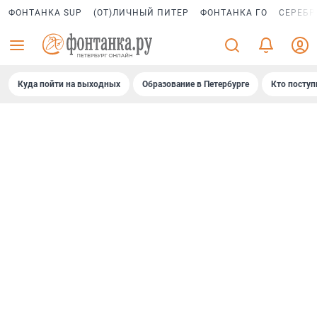
ФОНТАНКА SUP
(ОТ)ЛИЧНЫЙ ПИТЕР
ФОНТАНКА ГО
СЕРЕБР
Куда пойти на выходных
Образование в Петербурге
Кто поступ