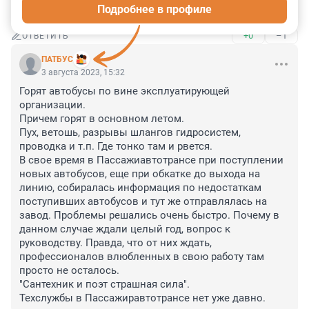
Подробнее в профиле
"проектировании Метро" столько не заработать!
+0
–1
ОТВЕТИТЬ
ПАТБУС
3 августа 2023, 15:32
Горят автобусы по вине эксплуатирующей 
организации.

Причем горят в основном летом.

Пух, ветошь, разрывы шлангов гидросистем, 
проводка и т.п. Где тонко там и рвется.

В свое время в Пассажиавтотрансе при поступлении 
новых автобусов, еще при обкатке до выхода на 
линию, собиралась информация по недостаткам 
поступивших автобусов и тут же отправлялась на 
завод. Проблемы решались очень быстро. Почему в 
данном случае ждали целый год, вопрос к 
руководству. Правда, что от них ждать, 
профессионалов влюбленных в свою работу там 
просто не осталось.

"Сантехник и поэт страшная сила".

Техслужбы в Пассажиравтотрансе нет уже давно.