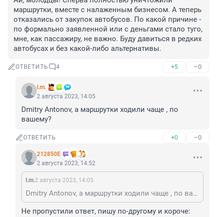
Ай, молодцы! Сперва полностью уничтожили 
маршрутки, вместе с налаженным бизнесом. А теперь 
отказались от закупок автобусов. По какой причине - 
по формально заявленной или с деньгами стало туго, 
мне, как пассажиру, не важно. Буду давиться в редких 
автобусах и без какой-либо альтернативы.
+5
–0
ОТВЕТИТЬ
4
l.m.
2 августа 2023, 14:05
Dmitry Antonov, а маршрутки ходили чаще , по 
вашему?
+0
–0
ОТВЕТИТЬ
212850Е
2 августа 2023, 14:52
l.m.
2 августа 2023, 14:05
Dmitry Antonov, а маршрутки ходили чаще , по вашему?
Не пропустили ответ, пишу по-другому и короче: 