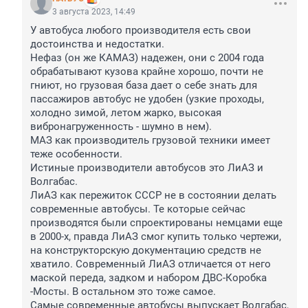
3 августа 2023, 14:49
У автобуса любого производителя есть свои 
достоинства и недостатки. 

Нефаз (он же КАМАЗ) надежен, они с 2004 года 
обрабатывают кузова крайне хорошо, почти не 
гниют, но грузовая база дает о себе знать для 
пассажиров автобус не удобен (узкие проходы, 
холодно зимой, летом жарко, высокая 
вибронагруженность - шумно в нем). 

МАЗ как производитель грузовой техники имеет 
теже особенности.

Истиные производители автобусов это ЛиАЗ и 
Волгабас. 

ЛиАЗ как пережиток СССР не в состоянии делать 
современные автобусы. Те которые сейчас 
производятся были спроектированы немцами еще 
в 2000-х, правда ЛиАЗ смог купить только чертежи, 
на конструкторскую документацию средств не 
хватило. Современный ЛиАЗ отличается от него 
маской переда, задком и набором ДВС-Коробка 
-Мосты. В остальном это тоже самое.

Самые современные автобусы выпускает Волгабас, 