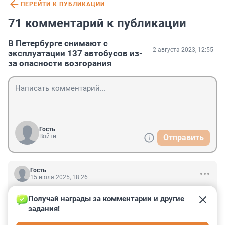
ПЕРЕЙТИ К ПУБЛИКАЦИИ
71 комментарий к публикации
В Петербурге снимают с
2 августа 2023, 12:55
эксплуатации 137 автобусов из-
за опасности возгорания
Гость
Войти
Отправить
Гость
15 июля 2025, 18:26
Как удобно: прошлые автобусы сгорели, не отработав 
Получай награды за комментарии и другие 
и 3 лет, теперь можно "попилить бюджет" закупив 
задания!
точно такие же, чтобы через пару лет ещё купить, 
взамен сгоревших! Браво Беглов! Даже не 