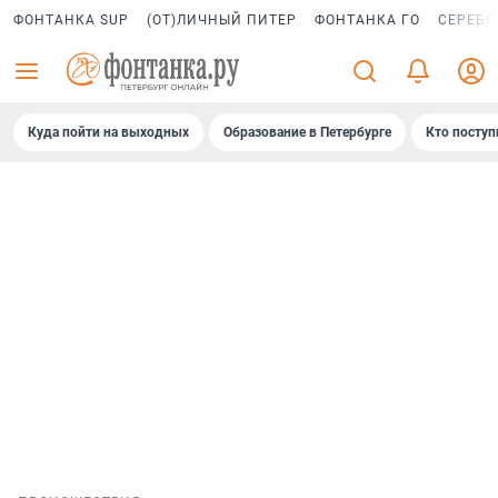
ФОНТАНКА SUP
(ОТ)ЛИЧНЫЙ ПИТЕР
ФОНТАНКА ГО
СЕРЕБР
Куда пойти на выходных
Образование в Петербурге
Кто поступ