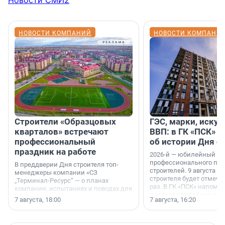
Новости СМИ2
НОВОСТИ КОМПАНИЙ
НОВОСТИ КОМПАНИ
Строители «Образцовых
ГЭС, марки, искус
кварталов» встречают
ВВП: в ГК «ПСК» р
профессиональный
об истории Дня с
праздник на работе
2026-й — юбилейный го
профессионального пр
В преддверии Дня строителя топ-
строителей. 9 августа 2
менеджеры компании «СЗ
строителя будет отмечат
„Терминал-Ресурс“ — о планах
раз. В ГК «ПСК» напомни
компании, испытаниях и поводах для
появился праздник и к
осторожного оптимизма.
7 августа, 18:00
7 августа, 16:20
поменялась роль строит