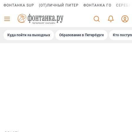
ФОНТАНКА SUP
(ОТ)ЛИЧНЫЙ ПИТЕР
ФОНТАНКА ГО
СЕРЕБР
Куда пойти на выходных
Образование в Петербурге
Кто поступ