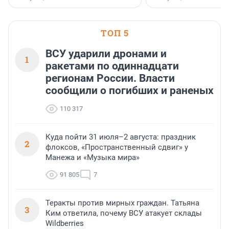
недалеко от Большого Тосненского
водопада.
ТОП 5
ВСУ ударили дронами и
1
ракетами по одиннадцати
регионам России. Власти
сообщили о погибших и раненых
110 317
Куда пойти 31 июля–2 августа: праздник
2
флоксов, «Пространственный сдвиг» у
Манежа и «Музыка мира»
91 805
7
Теракты против мирных граждан. Татьяна
3
Ким ответила, почему ВСУ атакует склады
Wildberries