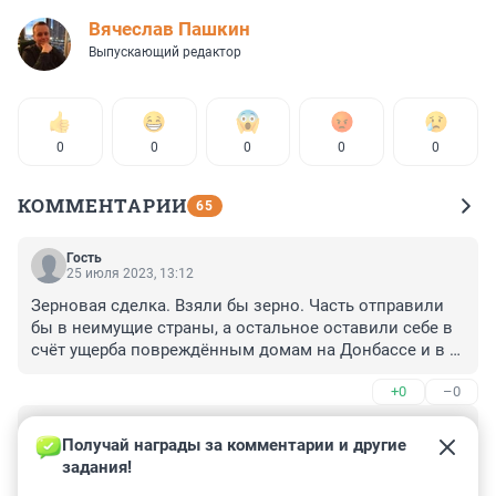
Вячеслав Пашкин
Выпускающий редактор
0
0
0
0
0
КОММЕНТАРИИ
65
Гость
25 июля 2023, 13:12
Зерновая сделка. Взяли бы зерно. Часть отправили 
бы в неимущие страны, а остальное оставили себе в 
счёт ущерба повреждённым домам на Донбассе и в 
Белгороде, а также пострадавшим семьям. Отправляя 
+0
–0
зерно по этой сделке, а также отправляя газ в Европу, 
правительство тем самым затягивает конфликт. 
Гость
Может Украине вооружение отправляют потому что 
17 июля 2023, 17:55
Получай награды за комментарии и другие 
Украина угрожает перекрыть или сломать газопровод 
задания!
Если бы во время ВОВ проводились бы с Германией 
в случае отказа, а Европе нукжен газ. Плюс 