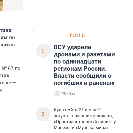
опили
ТОП 5
дям по
портал
ВСУ ударили
1
дронами и ракетами
по одиннадцати
регионам России.
 № 67 по
Власти сообщили о
 них
погибших и раненых
еньше —
в
107 386
Куда пойти 31 июля–2
2
августа: праздник флоксов,
«Пространственный сдвиг» у
Манежа и «Музыка мира»