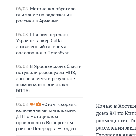
06/08
Матвиенко обратила
внимание на задержания
россиян в Армении
06/08
Швеция передаст
Украине танкер Caffa,
захваченный во время
следования в Петербург
06/08
В Ярославской области
потушили резервуары НПЗ,
загоревшиеся в результате
«самой массовой атаки
БПЛА»
06/08
«Стоит скорая с
Ночью в Хостин
включенными мигалками»:
дома 9/1 по Ки
ДТП с мотоциклом
размещения. Та
произошло в Выборгском
расселения жил
районе Петербурга — видео
Городские влас