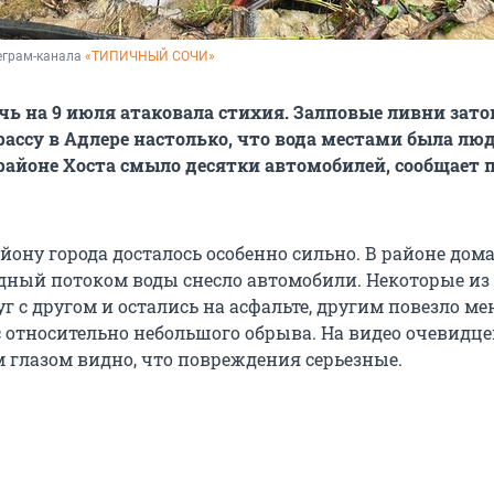
еграм-канала 
«ТИПИЧНЫЙ СОЧИ»
очь на 9 июля атаковала стихия. Залповые ливни зат
ассу в Адлере настолько, что вода местами была лю
орайоне Хоста смыло десятки автомобилей, сообщает 
ону города досталось особенно сильно. В районе дома
дный потоком воды снесло автомобили. Некоторые из
г с другом и остались на асфальте, другим повезло м
с относительно небольшого обрыва. На видео очевидце
глазом видно, что повреждения серьезные.