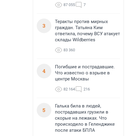
87 055
7
Теракты против мирных
3
граждан. Татьяна Ким
ответила, почему ВСУ атакует
склады Wildberries
83 360
Погибшие и пострадавшие.
4
Что известно о взрыве в
центре Москвы
82 164
216
Галька била в людей,
5
пострадавших грузили в
скорые на лежаках. Что
происходило в Геленджике
после атаки БПЛА