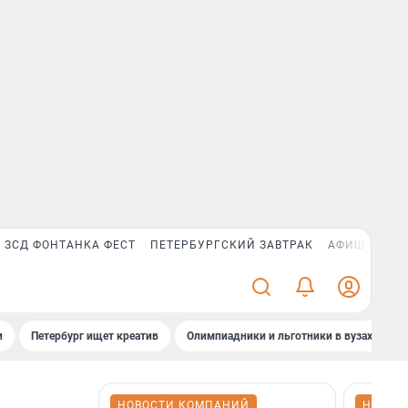
ЗСД ФОНТАНКА ФЕСТ
ПЕТЕРБУРГСКИЙ ЗАВТРАК
АФИША PLUS
и
Петербург ищет креатив
Олимпиадники и льготники в вузах СПб
НОВОСТИ КОМПАНИЙ
НОВОС