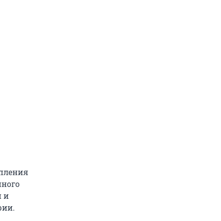
опления
нного
и и
рии.