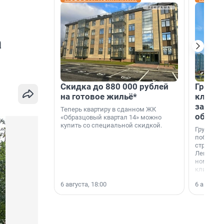
а
Скидка до 880 000 рублей
Группа
на готовое жильё*
клиен
застро
Теперь квартиру в сданном ЖК
област
«Образцовый квартал 14» можно
купить со специальной скидкой.
Группа А
победите
строител
Ленингра
номинац
клиенто
застройщ
6 августа, 18:00
6 августа,
области»