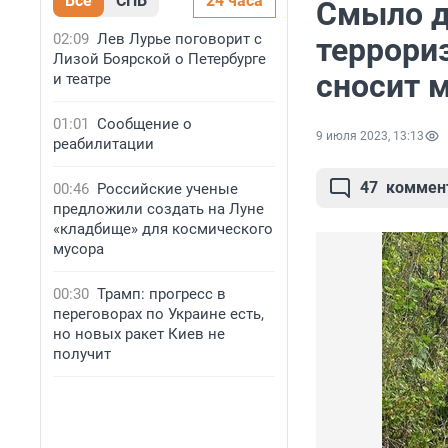
Все
СПБ
24 часа
Смыло д
02:09
Лев Лурье поговорит с
террори
Лизой Боярской о Петербурге
сносит 
и театре
01:01
Сообщение о
9 июля 2023, 13:13
реабилитации
47
коммен
00:46
Российские ученые
предложили создать на Луне
«кладбище» для космического
мусора
00:30
Трамп: прогресс в
переговорах по Украине есть,
но новых ракет Киев не
получит