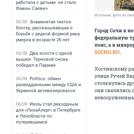
работала с детьми: не стало
Фаины Саевич
Источник: 
фото из тел
06/08
Знаменитая тикток-
блогер, рассказывавшая о
Город Сочи в н
борьбе с редкой формой рака,
федеральную тр
умерла в возрасте 26 лет
пояс, а в микр
SOCHI1.RU
.
06/08
Два золота с одной
вышки: Терновой снова
победил в Париже
Хостинскому рай
улице Ручей Ви
06/08
Politico: обмен
столкнулись дру
разведданными между США и
они свалились 
Украиной активизировался
невооруженным 
06/08
Июль стал рекордным
для «ЛизаАлерт» в Петербурге
и Ленобласти по
потерявшимся