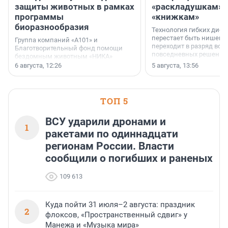
защиты животных в рамках
«раскладушкам» 
программы
«книжкам»
биоразнообразия
Технология гибких дисп
перестает быть нишевы
Группа компаний «А101» и
переходит в разряд вос
Благотворительный фонд помощи
повседневных решений
бездомным животным «НИКА»
заключили соглашение о
6 августа, 12:26
5 августа, 13:56
стратегическом сотрудничестве.
ТОП 5
ВСУ ударили дронами и
1
ракетами по одиннадцати
регионам России. Власти
сообщили о погибших и раненых
109 613
Куда пойти 31 июля–2 августа: праздник
2
флоксов, «Пространственный сдвиг» у
Манежа и «Музыка мира»