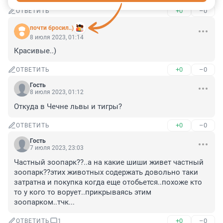
+0
–0
ОТВЕТИТЬ
почти бросил..)
8 июля 2023, 01:14
Красивые..)
+0
–0
ОТВЕТИТЬ
Гость
8 июля 2023, 01:12
Откуда в Чечне львы и тигры?
+0
–0
ОТВЕТИТЬ
Гость
7 июля 2023, 23:03
Частный зоопарк??..а на какие шиши живет частный 
зоопарк??этих животных содержать довольно таки 
затратна и покупка когда еще отобьется..похоже кто 
то у кого то ворует..прикрываясь этим 
зоопарком..тчк...
+0
–0
ОТВЕТИТЬ
1