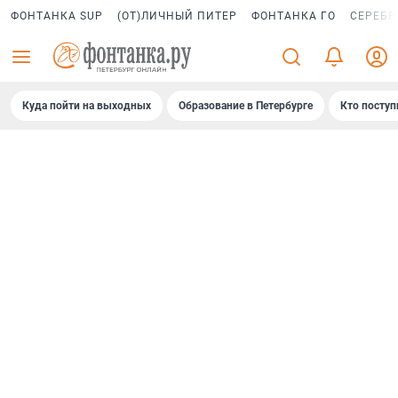
ФОНТАНКА SUP
(ОТ)ЛИЧНЫЙ ПИТЕР
ФОНТАНКА ГО
СЕРЕБР
Куда пойти на выходных
Образование в Петербурге
Кто поступ