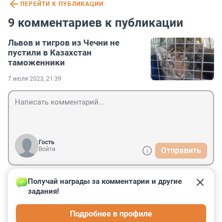
ПЕРЕЙТИ К ПУБЛИКАЦИИ
9 комментариев к публикации
Львов и тигров из Чечни не
пустили в Казахстан
таможенники
7 июля 2023, 21:39
Гость
Войти
Отправить
Получай награды за комментарии и другие 
Гость
8 июля 2023, 12:42
задания!
Бедные Малыши ! Им жарко и страшно.....😪😔😿😿😿
Подробнее в профиле
🙈