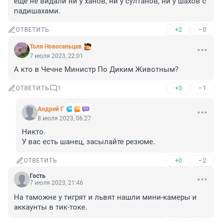
ещё не видали ни у ханов, ни у султанов, ни у шахов с 
падишахами.
+2
–0
ОТВЕТИТЬ
Толя Новосельцев
7 июля 2023, 22:01
А кто в Чечне Министр По Диким Животным?
+3
–1
ОТВЕТИТЬ
1
Андрей Г
8 июля 2023, 06:27
Никто.

У вас есть шанец, засылайте резюме.
+0
–2
ОТВЕТИТЬ
Гость
7 июля 2023, 21:46
На таможне у тигрят и львят нашли мини-камеры и 
аккаунты в тик-токе.