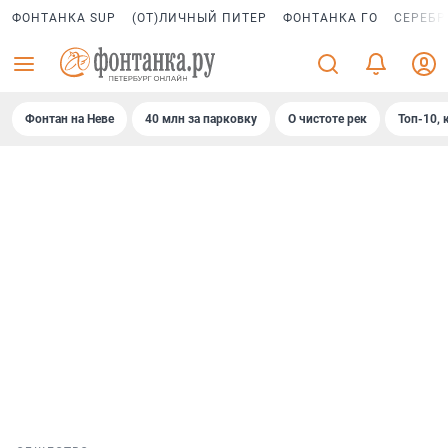
ФОНТАНКА SUP
(ОТ)ЛИЧНЫЙ ПИТЕР
ФОНТАНКА ГО
СЕРЕБР
Фонтан на Неве
40 млн за парковку
О чистоте рек
Топ-10, 