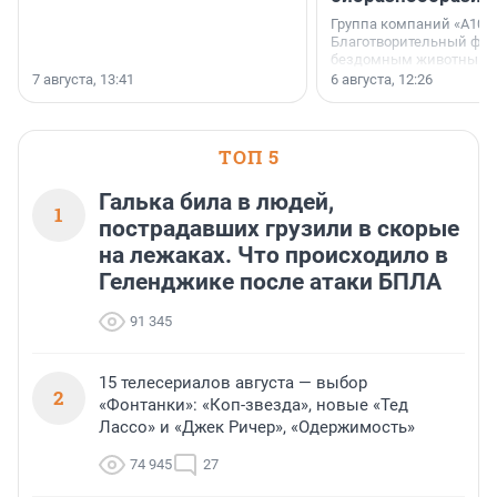
Группа компаний «А101»
Благотворительный фо
бездомным животным 
заключили соглашение
7 августа, 13:41
6 августа, 12:26
стратегическом сотрудн
ТОП 5
Галька била в людей,
1
пострадавших грузили в скорые
на лежаках. Что происходило в
Геленджике после атаки БПЛА
91 345
15 телесериалов августа — выбор
2
«Фонтанки»: «Коп-звезда», новые «Тед
Лассо» и «Джек Ричер», «Одержимость»
74 945
27