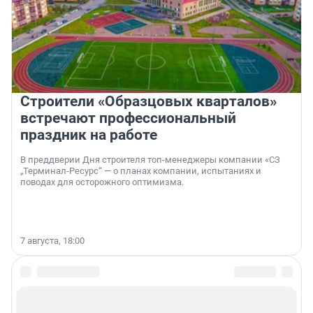
Строители «Образцовых кварталов»
встречают профессиональный
праздник на работе
В преддверии Дня строителя топ-менеджеры компании «СЗ
„Терминал-Ресурс“ — о планах компании, испытаниях и
поводах для осторожного оптимизма.
7 августа, 18:00