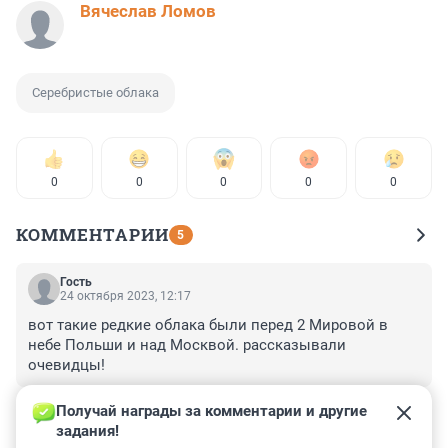
Вячеслав Ломов
Серебристые облака
0
0
0
0
0
КОММЕНТАРИИ
5
Гость
24 октября 2023, 12:17
вот такие редкие облака были перед 2 Мировой в 
небе Польши и над Москвой. рассказывали 
очевидцы!
+0
–0
Получай награды за комментарии и другие 
задания!
Гость
4 июля 2023, 10:16