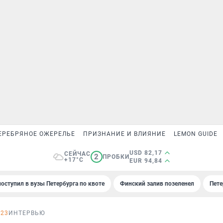
ЕРЕБРЯНОЕ ОЖЕРЕЛЬЕ
ПРИЗНАНИЕ И ВЛИЯНИЕ
LEMON GUIDE
USD 82,17
СЕЙЧАС
2
ПРОБКИ
+17°C
EUR 94,84
поступил в вузы Петербурга по квоте
Финский залив позеленел
Пете
023
ИНТЕРВЬЮ