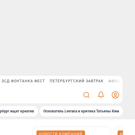
ЗСД ФОНТАНКА ФЕСТ
ПЕТЕРБУРГСКИЙ ЗАВТРАК
АФИША PLUS
рбург ищет креатив
Основатель Levrana и критика Татьяны Ким
Зач
НОВОСТИ КОМПАНИЙ
НОВОС