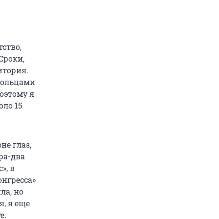
тство,
Сроки,
итория.
 кольцами
Поэтому я
оло 15
не глаз,
ра-два
», в
онгресса»
ла, но
, я еще
е.