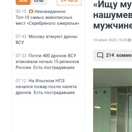
Все
СПБ
24 часа
«Ищу му
09:15
Неизведанное.
нашумев
Топ-10 самых живописных
мужчине
мест «Серебряного ожерелья»
07:43
Москву атакуют дроны
16 июня 2023, 19:26
ВСУ
214
комме
07:33
Почти 400 дронов ВСУ
атаковали ночью 15 регионов
России. Есть пострадавшие
07:12
На Ильском НПЗ
начался пожар после налета
дронов. Есть пострадавшие