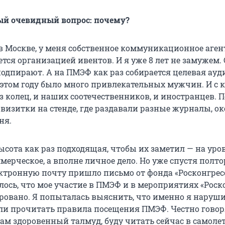
ый очевидный вопрос: почему?
в Москве, у меня собственное коммуникационное аген
тся организацией ивентов. И я уже 8 лет не замужем. 
подпирают. А на ПМЭФ как раз собирается целевая ауд
в этом году было много привлекательных мужчин. И с
ез колец, и наших соотечественников, и иностранцев. 
визитки на стенде, где раздавали разные журналы, ок
ня.
ысота как раз подходящая, чтобы их заметил — на уров
ммерческое, а вполне личное дело. Но уже спустя полто
ектронную почту пришло письмо от фонда «Росконгресс
лось, что мое участие в ПМЭФ и в мероприятиях «Роск
ровано. Я попыталась выяснить, что именно я наруши
ли прочитать правила посещения ПМЭФ. Честно говоря
там здоровенный талмуд, буду читать сейчас в самолет