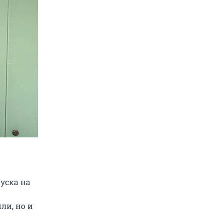
уска на
ли, но и