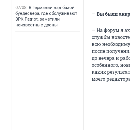
07/08
В Германии над базой
бундесвера, где обслуживают
—
Вы были аккр
ЗРК Patriot, заметили
неизвестные дроны
— На форум я а
службы новостей
всю необходиму
после получения
до вечера и раб
особенного, но
каких результат
моего редактора