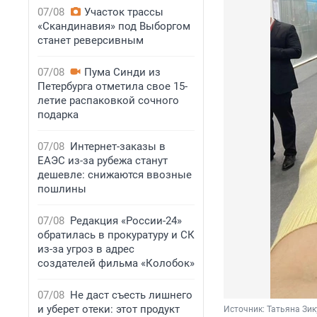
07/08
Участок трассы
«Скандинавия» под Выборгом
станет реверсивным
07/08
Пума Синди из
Петербурга отметила свое 15-
летие распаковкой сочного
подарка
07/08
Интернет-заказы в
ЕАЭС из-за рубежа станут
дешевле: снижаются ввозные
пошлины
07/08
Редакция «России-24»
обратилась в прокуратуру и СК
из-за угроз в адрес
создателей фильма «Колобок»
07/08
Не даст съесть лишнего
и уберет отеки: этот продукт
Источник: 
Татьяна Зи