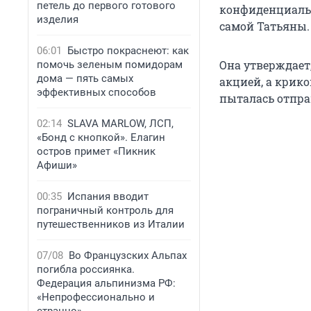
петель до первого готового
конфиденциальн
изделия
самой Татьяны.
06:01
Быстро покраснеют: как
Она утверждает
помочь зеленым помидорам
дома — пять самых
акцией, а крико
эффективных способов
пыталась отправ
02:14
SLAVA MARLOW, ЛСП,
«Бонд с кнопкой». Елагин
остров примет «Пикник
Афиши»
00:35
Испания вводит
пограничный контроль для
путешественников из Италии
07/08
Во Французских Альпах
погибла россиянка.
Федерация альпинизма РФ:
«Непрофессионально и