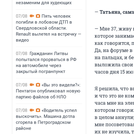
незаменим для худеющих
—
Татьяна, сам
07/08
Пять человек
погибли в лобовом ДТП в
Свердловской области.
— Мне 37, живу 
Renault вылетел на встречку —
которое занимае
видео
как говорится, 
Да, на форуме 
07/08
Гражданин Литвы
на пальцах, и б
попытался прорваться в РФ
выложила свои 
на автомобиле через
часов дня 15 ию
закрытый погранпункт
07/08
«Вы это видели?»:
Я решила, что в
Пентагон опубликовал новую
и что это не ко
партию файлов об НЛО
часа мне на эл
котором говори
07/08
«Водитель успел
выскочить». Машина дотла
в целом аннули
сгорела в Петроградском
мне посоветова
районе
их не изучила, 