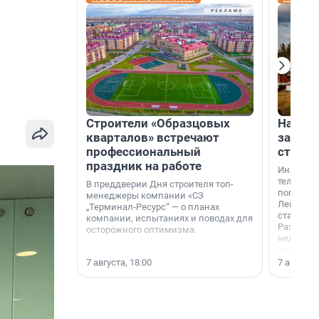
Строители «Образцовых
На вод
кварталов» встречают
зарабо
профессиональный
станци
праздник на работе
Инженер
телеком-
В преддверии Дня строителя топ-
популярн
менеджеры компании «СЗ
Ленингра
„Терминал-Ресурс“ — о планах
станции 
компании, испытаниях и поводах для
Раздолин
осторожного оптимизма.
недалеко
водопада
7 августа, 18:00
7 августа,