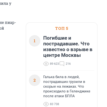
нила у
не пиар-
ТОП 5
ой
Погибшие и
1
пострадавшие. Что
известно о взрыве в
центре Москвы
89 623
216
Галька била в людей,
2
пострадавших грузили в
скорые на лежаках. Что
происходило в Геленджике
после атаки БПЛА
83 738