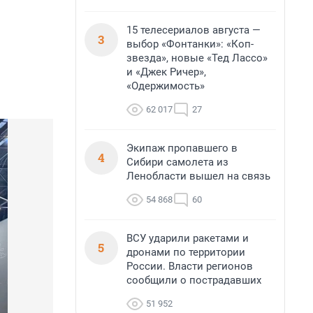
15 телесериалов августа —
3
выбор «Фонтанки»: «Коп-
звезда», новые «Тед Лассо»
и «Джек Ричер»,
«Одержимость»
62 017
27
Экипаж пропавшего в
4
Сибири самолета из
Ленобласти вышел на связь
54 868
60
ВСУ ударили ракетами и
5
дронами по территории
России. Власти регионов
сообщили о пострадавших
51 952