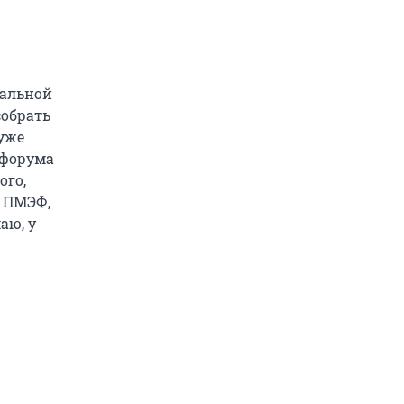
ральной
собрать
уже
 форума
ого,
а ПМЭФ,
аю, у