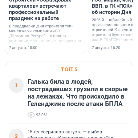
кварталов» встречают
ВВП: в ГК «ПСК» р
профессиональный
об истории Дня с
праздник на работе
2026-й — юбилейный го
профессионального пр
В преддверии Дня строителя топ-
строителей. 9 августа 2
менеджеры компании «СЗ
строителя будет отмечат
„Терминал-Ресурс“ — о планах
раз. В ГК «ПСК» напомни
компании, испытаниях и поводах для
появился праздник и к
осторожного оптимизма.
7 августа, 18:00
7 августа, 16:20
поменялась роль строит
ТОП 5
Галька била в людей,
1
пострадавших грузили в скорые
на лежаках. Что происходило в
Геленджике после атаки БПЛА
93 061
15 телесериалов августа — выбор
2