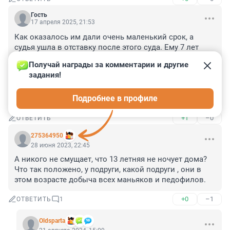
Гость
17 апреля 2025, 21:53
Как оказалось им дали очень маленький срок, а 
судья ушла в отставку после этого суда. Ему 7 лет 
вроде и той которая снимала 6. И они сейчас в сизо, а 
Получай награды за комментарии и другие 
там день за 1,5 . Так что скоро они выйдут и 
задания!
прекрасно будут жить дальше. Как ужасно жить , зная 
что справедливости не существует. И закон на 
Подробнее в профиле
стороне тех , кто готов платить .
+1
–0
ОТВЕТИТЬ
275364950
28 июня 2023, 22:45
А никого не смущает, что 13 летняя не ночует дома? 
Что так положено, у подруги, какой подруги , они в 
этом возрасте добыча всех маньяков и педофилов.
+0
–1
ОТВЕТИТЬ
1
Oldsparta