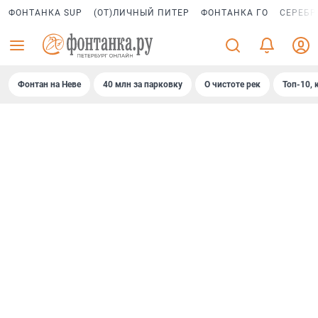
ФОНТАНКА SUP
(ОТ)ЛИЧНЫЙ ПИТЕР
ФОНТАНКА ГО
СЕРЕБР
Фонтан на Неве
40 млн за парковку
О чистоте рек
Топ-10, 