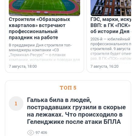
Строители «Образцовых
ГЭС, марки, искус
кварталов» встречают
ВВП: в ГК «ПСК» р
профессиональный
об истории Дня с
праздник на работе
2026-й — юбилейный го
профессионального пр
В преддверии Дня строителя топ-
строителей. 9 августа 2
менеджеры компании «СЗ
строителя будет отмечат
„Терминал-Ресурс“ — о планах
раз. В ГК «ПСК» напомни
компании, испытаниях и поводах для
появился праздник и к
осторожного оптимизма.
7 августа, 18:00
7 августа, 16:20
поменялась роль строит
ТОП 5
Галька била в людей,
1
пострадавших грузили в скорые
на лежаках. Что происходило в
Геленджике после атаки БПЛА
97 406