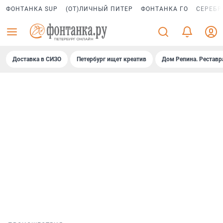
ФОНТАНКА SUP
(ОТ)ЛИЧНЫЙ ПИТЕР
ФОНТАНКА ГО
СЕРЕБР
Доставка в СИЗО
Петербург ищет креатив
Дом Репина. Реставр