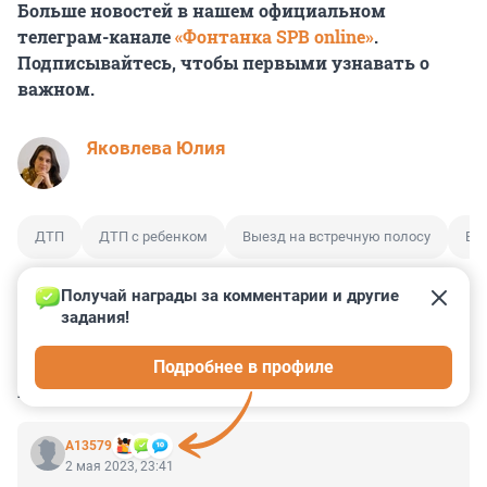
Больше новостей в нашем официальном
телеграм-канале
«Фонтанка SPB online»
.
Подписывайтесь, чтобы первыми узнавать о
важном.
Яковлева Юлия
ДТП
ДТП с ребенком
Выезд на встречную полосу
Вы
Получай награды за комментарии и другие 
задания!
0
0
0
0
0
Подробнее в профиле
КОММЕНТАРИИ
9
А13579
2 мая 2023, 23:41