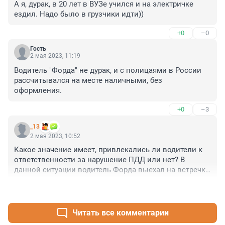
А я, дурак, в 20 лет в ВУЗе учился и на электричке 
ездил. Надо было в грузчики идти))
+0
–0
Гость
2 мая 2023, 11:19
Водитель "Форда" не дурак, и с полицаями в России 
рассчитывался на месте наличными, без 
оформления.
+0
–3
_13
2 мая 2023, 10:52
Какое значение имеет, привлекались ли водители к 
ответственности за нарушение ПДД или нет? В 
данной ситуации водитель Форда выехал на встречку, 
где совершил столкновение с Лексусом, который 
+6
–0
ехал в своей полосе. Все остальное - пустая 
болтовня.
Читать все комментарии