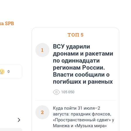
ка SPB
ТОП 5
ВСУ ударили
1
дронами и ракетами
по одиннадцати
регионам России.
0
Власти сообщили о
погибших и раненых
105 050
Куда пойти 31 июля–2
2
августа: праздник флоксов,
«Пространственный сдвиг» у
Манежа и «Музыка мира»