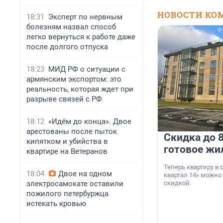
НОВОСТИ КО
18:31
Эксперт по нервным
болезням назвал способ
легко вернуться к работе даже
после долгого отпуска
18:23
МИД РФ о ситуации с
армянским экспортом: это
реальность, которая ждет при
разрыве связей с РФ
18:12
«Идём до конца». Двое
арестованы после пыток
Скидка до 8
кипятком и убийства в
готовое жи
квартире на Ветеранов
Теперь квартиру в
18:04
Двое на одном
квартал 14» можно
электросамокате оставили
скидкой.
пожилого петербуржца
истекать кровью