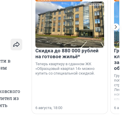
Скидка до 880 000 рублей
Группа
на готовое жильё*
клиен
ти в
застро
Теперь квартиру в сданном ЖК
ием
област
«Образцовый квартал 14» можно
купить со специальной скидкой.
Группа А
победите
строител
Ленингра
ковского
номинац
летел из
клиенто
застройщ
ить
6 августа, 18:00
6 августа,
области»