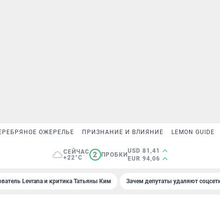
ЕРЕБРЯНОЕ ОЖЕРЕЛЬЕ
ПРИЗНАНИЕ И ВЛИЯНИЕ
LEMON GUIDE
USD 81,41
СЕЙЧАС
2
ПРОБКИ
+22°C
EUR 94,06
ователь Levrana и критика Татьяны Ким
Зачем депутаты удаляют соцсет