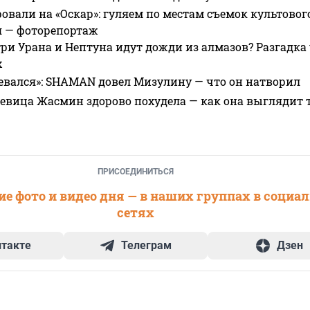
овали на «Оскар»: гуляем по местам съемок культово
я — фоторепортаж
ри Урана и Нептуна идут дожди из алмазов? Разгадка
х
евался»: SHAMAN довел Мизулину — что он натворил
 певица Жасмин здорово похудела — как она выглядит 
ПРИСОЕДИНИТЬСЯ
е фото и видео дня — в наших группах в социа
сетях
нтакте
Телеграм
Дзен