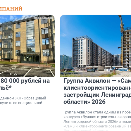
МПАНИЙ
80 000 рублей на
Группа Аквилон — «Са
льё*
клиентоориентирован
застройщик Ленингра
 сданном ЖК «Образцовый
области» 2026
 купить со специальной
Группа Аквилон стала одним из поб
конкурса «Лучшая строительная орг
Ленинградской области 2026» в ном
«Самый клиентоориентированный з
Ленинградской области».