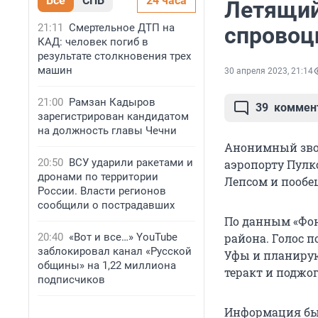
Все
СПБ
24 часа
Летящий
21:11
Смертельное ДТП на
спровоц
КАД: человек погиб в
результате столкновения трех
машин
30 апреля 2023, 21:14
21:00
Рамзан Кадыров
39
коммен
зарегистрирован кандидатом
на должность главы Чечни
Анонимный звон
20:50
ВСУ ударили ракетами и
аэропорту Пулк
дронами по территории
Лепсом и пообе
России. Власти регионов
сообщили о пострадавших
По данным «Фон
20:40
«Вот и все…» YouTube
района. Голос п
заблокировал канал «Русской
Уфы и планирую
общины» на 1,22 миллиона
теракт и поджог
подписчиков
Информация был