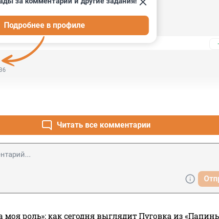
ады за комментарии и другие задания!
:45
Подробнее в профиле
Галкин, 100%!!!
:36
Читать все комментарии
Отп
а моя роль»: как сегодня выглядит Пуговка из «Папин