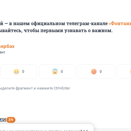
ей — в нашем официальном телеграм-канале
«Фонтан
ывайтесь, чтобы первыми узнавать о важном.
вербах
ент
0
0
0
ыделите фрагмент и нажмите Ctrl+Enter
ИИ
39