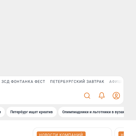
ЗСД ФОНТАНКА ФЕСТ
ПЕТЕРБУРГСКИЙ ЗАВТРАК
АФИША PLUS
и
Петербург ищет креатив
Олимпиадники и льготники в вузах СПб
НОВОСТИ КОМПАНИЙ
НОВОС