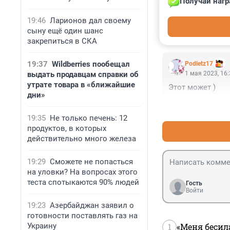
Получай нагр
Гость
1 мая 2023, 16
19:46
Ларионов дал своему
Это был Максим 
сыну ещё один шанс
закрепиться в СКА
19:37
Wildberries пообещал
Podletz17
выдать продавцам справки об
1 мая 2023, 16
утрате товара в «ближайшие
Этот может )
дни»
19:35
Не только печень: 12
продуктов, в которых
действительно много железа
19:29
Сможете не попасться
на уловки? На вопросах этого
теста спотыкаются 90% людей
Гость
Войти
19:23
Азербайджан заявил о
готовности поставлять газ на
Украину
1
«Меня бесил