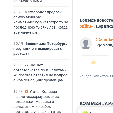
со съедобными
20:28
Метеоролог предрек
самую мощную
Больше новост
климатическую катастрофу за
online»
. Подпис
последнюю тысячу лет: когда
всё начнется
Женя А
20:19
Больницам Петербурга
корреспонд
поручили оптимизировать
расходы
0
20:09
«У нас нет
обязательства по выплатам».
Wildberries ответил на вопрос
Увидели опечатку? В
о компенсациях продавцам
19:58
У стен Колизея
нашли «казарму римских
пожарных»: мозаика с
КОММЕНТАР
дельфином и крабом
поставила ученых в тупик