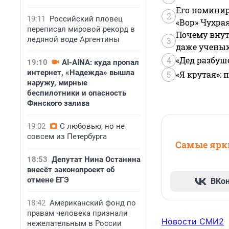
Его номинир
2
19:11
Российский пловец
«Вор» Чухра
переписал мировой рекорд в
Почему внут
ледяной воде Аргентины
3
даже учены
4
«Дед разбуш
19:10
AI-AINA: куда пропал
интернет, «Надежда» вышла
5
«Я крутая»:
наружу, мирные
беспилотники и опасность
Финского залива
19:02
С любовью, но не
совсем из Петербурга
Самые ярки
18:53
Депутат Нина Останина
внесёт законопроект об
отмене ЕГЭ
ВКо
18:42
Американский фонд по
правам человека признали
Новости СМИ2
нежелательным в России