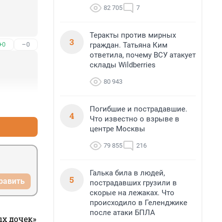
82 705
7
Теракты против мирных
3
граждан. Татьяна Ким
+0
–0
ответила, почему ВСУ атакует
склады Wildberries
80 943
+0
–0
Погибшие и пострадавшие.
4
Что известно о взрыве в
центре Москвы
79 855
216
Галька била в людей,
5
равить
пострадавших грузили в
скорые на лежаках. Что
происходило в Геленджике
после атаки БПЛА
ых дочек»