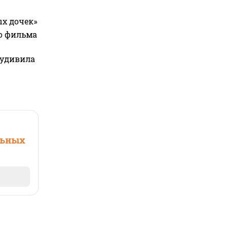
ых дочек»
го фильма
 удивила
льных