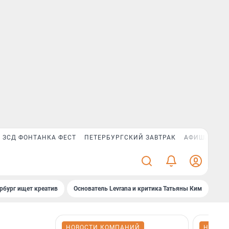
ЗСД ФОНТАНКА ФЕСТ
ПЕТЕРБУРГСКИЙ ЗАВТРАК
АФИША PLUS
рбург ищет креатив
Основатель Levrana и критика Татьяны Ким
Зач
НОВОСТИ КОМПАНИЙ
НОВОС