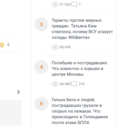
91 053
7
Теракты против мирных
3
граждан. Татьяна Ким
ответила, почему ВСУ атакует
склады Wildberries
0
86 696
Погибшие и пострадавшие.
4
Что известно о взрыве в
центре Москвы
84 489
216
Галька била в людей,
5
пострадавших грузили в
скорые на лежаках. Что
происходило в Геленджике
после атаки БПЛА