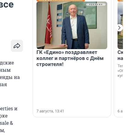
все
ГК «Едино» поздравляет
Скидка
коллег и партнёров с Днём
на гот
адские
строителя!
Теперь к
нным
«Образцо
купить с
ренды на
ная
rties и
7 августа, 13:41
6 августа,
рке
ale &
м,