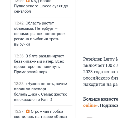
13:49
КАД возле
Пулковского шоссе сузят до
сентября
13:42
Область растет
объемами, Петербург —
ценами: рынок новостроек
региона прибавил треть
выручки
13:36
В Ялте разминируют
Ретейлер Leroy 
безэкипажный катер. Всех
включает 100 с 
просят срочно покинуть
2023 года из-з
Приморский парк
российского би
13:33
«Нужно понять, зачем
находится на р
вводили паспорт
болельщика». Семак жестко
Больше новост
высказался о Fan ID
online»
. Подпис
13:27
Огромная пробка
скопилась на трассе «Кола»