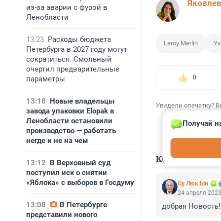
Яковле
из-за аварии с фурой в
Ленобласти
13:23
Расходы бюджета
Leroy Merlin
Ух
Петербурга в 2027 году могут
сократиться. Смольный
очертил предварительные
0
параметры
13:18
Новые владельцы
Увидели опечатку? В
завода упаковки Elopak в
Ленобласти остановили
Получай н
производство — работать
негде и не на чем
КОММЕНТАР
13:12
В Верховный суд
поступил иск о снятии
«Яблока» с выборов в Госдуму
Су Люк Ын
24 апреля 2023
13:08
В Петербурге
добрая Новость!
представили нового