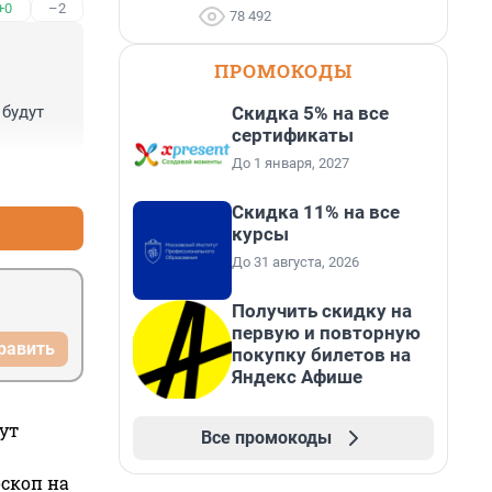
+0
–2
78 492
ПРОМОКОДЫ
Скидка 5% на все
будут 
сертификаты
До 1 января, 2027
+8
–1
Скидка 11% на все
курсы
До 31 августа, 2026
Получить скидку на
первую и повторную
равить
покупку билетов на
Яндекс Афише
ут
Все промокоды
оскоп на