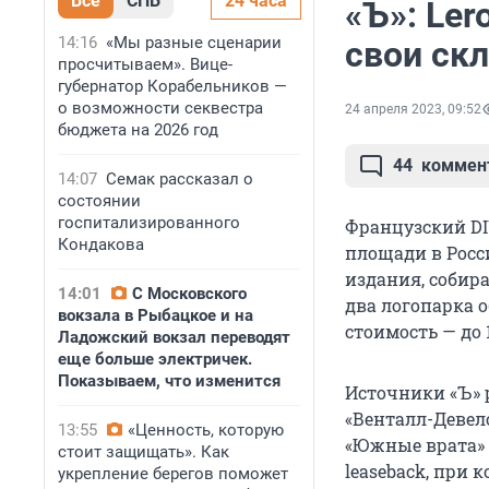
Все
СПБ
24 часа
«Ъ»: Ler
14:16
«Мы разные сценарии
свои ск
просчитываем». Вице-
губернатор Корабельников —
о возможности секвестра
24 апреля 2023, 09:52
бюджета на 2026 год
44
коммен
14:07
Семак рассказал о
состоянии
госпитализированного
Французский DIY
Кондакова
площади в Росс
издания, собир
14:01
С Московского
два логопарка 
вокзала в Рыбацкое и на
стоимость — до 
Ладожский вокзал переводят
еще больше электричек.
Показываем, что изменится
Источники «Ъ» р
«Венталл-Девел
13:55
«Ценность, которую
«Южные врата» у
стоит защищать». Как
leaseback, при 
укрепление берегов поможет