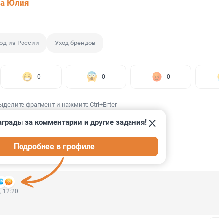
ва Юлия
од из России
Уход брендов
0
0
0
ыделите фрагмент и нажмите Ctrl+Enter
аграды за комментарии и другие задания!
Подробнее в профиле
ИИ
44
, 12:20