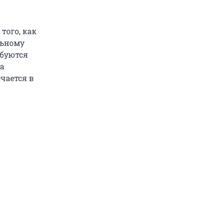
того, как
льному
ебуются
за
чается в