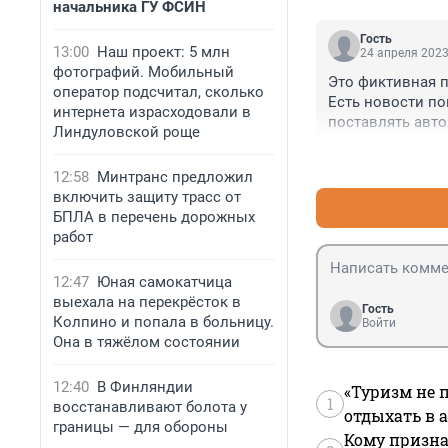
начальника ГУ ФСИН
Гость
13:00
Наш проект: 5 млн
24 апреля 2023
фотографий. Мобильный
Это фиктивная пр
оператор подсчитал, сколько
Есть новости по
интернета израсходовали в
поставлять авто
Линдуловской роще
12:58
Минтранс предложил
включить защиту трасс от
БПЛА в перечень дорожных
работ
12:47
Юная самокатчица
выехала на перекрёсток в
Гость
Колпино и попала в больницу.
Войти
Она в тяжёлом состоянии
12:40
В Финляндии
«Туризм не 
1
восстанавливают болота у
отдыхать в а
границы — для обороны
Кому призна