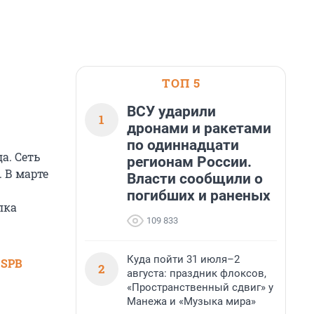
ТОП 5
ВСУ ударили
1
дронами и ракетами
по одиннадцати
а. Сеть
регионам России.
 В марте
Власти сообщили о
погибших и раненых
лка
109 833
Куда пойти 31 июля–2
 SPB
2
августа: праздник флоксов,
«Пространственный сдвиг» у
Манежа и «Музыка мира»