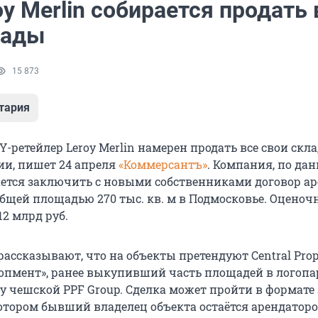
oy Merlin собирается продать 
лады
15 873
тария
-ретейлер Leroy Merlin намерен продать все свои скл
ии, пишет 24 апреля
«Коммерсантъ»
. Компания, по да
ается заключить с новыми собственниками договор а
общей площадью 270 тыс. кв. м в Подмосковье. Оценоч
12 млрд руб.
ассказывают, что на объекты претендуют Central Prope
опмент», ранее выкупивший часть площадей в логопа
 чешской PPF Group. Сделка может пройти в формате s
котором бывший владелец объекта остаётся арендаторо