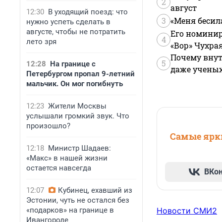
2
август
12:30
В уходящий поезд: что
3
«Меня бесил
нужно успеть сделать в
августе, чтобы не потратить
Его номинир
4
лето зря
«Вор» Чухра
Почему внут
5
12:28
На границе с
даже учены
Петербургом пропал 9-летний
мальчик. Он мог погибнуть
12:23
Жители Москвы
услышали громкий звук. Что
произошло?
Самые ярки
12:18
Министр Шадаев:
«Макс» в нашей жизни
остается навсегда
ВКо
12:07
Кубинец, ехавший из
Эстонии, чуть не остался без
«подарков» на границе в
Новости СМИ2
Ивангороде