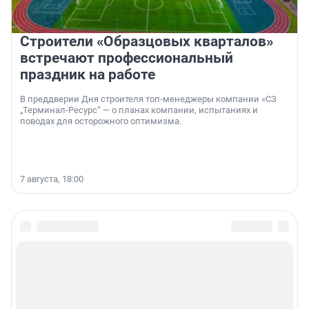
Строители «Образцовых кварталов»
встречают профессиональный
праздник на работе
В преддверии Дня строителя топ-менеджеры компании «СЗ
„Терминал-Ресурс“ — о планах компании, испытаниях и
поводах для осторожного оптимизма.
7 августа, 18:00