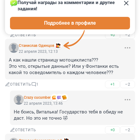
Получай награды за комментарии и другие 
Гость
22 апреля 2023, 12:38
задания!
Больной вопрос?
Подробнее в профиле
уже задело?
+0
–2
ОТВЕТИТЬ
Станислав Одинцов
22 апреля 2023, 12:13
А как нашли страницу мотоциклиста??? 

Это что, открытые данные? Или у Фонтанки есть 
какой то осведомитель о каждом человеке???
+1
–2
ОТВЕТИТЬ
1
Crazy cucumber
22 апреля 2023, 13:46
Не боись, Виталька! Государство тебя в обиду не 
даст. Но это не точно 🤣
+0
–2
ОТВЕТИТЬ