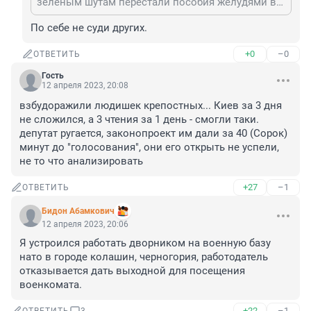
зелёным шутам перестали пособия желудями выдавать?
По себе не суди других.
+0
–0
ОТВЕТИТЬ
Гость
12 апреля 2023, 20:08
взбудоражили людишек крепостных... Киев за 3 дня 
не сложился, а 3 чтения за 1 день - смогли таки. 
депутат ругается, законопроект им дали за 40 (Сорок) 
минут до "голосования", они его открыть не успели, 
не то что анализировать
+27
–1
ОТВЕТИТЬ
Бидон Абамкович
12 апреля 2023, 20:06
Я устроился работать дворником на военную базу 
нато в городе колашин, черногория, работодатель 
отказывается дать выходной для посещения 
военкомата.
+22
–1