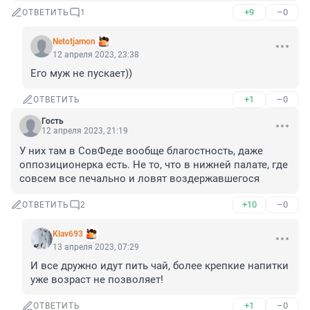
+9
–0
ОТВЕТИТЬ
1
Netotjamon
12 апреля 2023, 23:38
Его муж не пускает))
+1
–0
ОТВЕТИТЬ
Гость
12 апреля 2023, 21:19
У них там в СовФеде вообще благостность, даже 
оппозиционерка есть. Не то, что в нижней палате, где 
совсем все печально и ловят воздержавшегося
+10
–0
ОТВЕТИТЬ
2
Klav693
13 апреля 2023, 07:29
И все дружно идут пить чай, более крепкие напитки 
уже возраст не позволяет!
+1
–0
ОТВЕТИТЬ