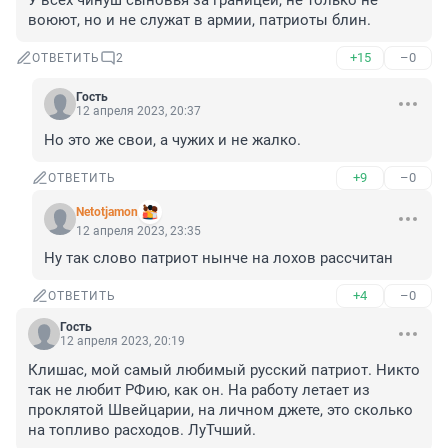
У всех чинуш сыновья за границей, не только не 
воюют, но и не служат в армии, патриоты блин.
+15
–0
ОТВЕТИТЬ
2
Гость
12 апреля 2023, 20:37
Но это же свои, а чужих и не жалко.
+9
–0
ОТВЕТИТЬ
Netotjamon
12 апреля 2023, 23:35
Ну так слово патриот нынче на лохов рассчитан
+4
–0
ОТВЕТИТЬ
Гость
12 апреля 2023, 20:19
Клишас, мой самый любимый русский патриот. Никто 
так не любит РФию, как он. На работу летает из 
проклятой Швейцарии, на личном джете, это сколько 
на топливо расходов. ЛуТчший.