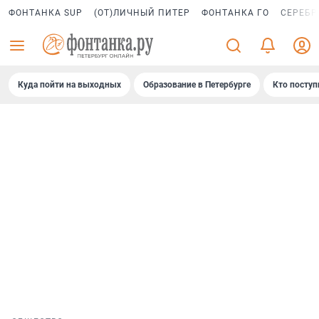
ФОНТАНКА SUP
(ОТ)ЛИЧНЫЙ ПИТЕР
ФОНТАНКА ГО
СЕРЕБР
Куда пойти на выходных
Образование в Петербурге
Кто поступ