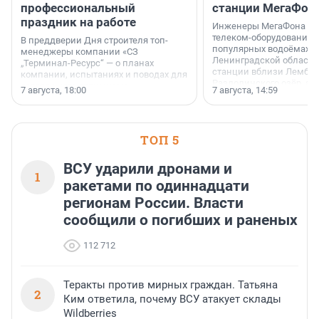
профессиональный
станции МегаФон
праздник на работе
Инженеры МегаФона ус
телеком-оборудование 
В преддверии Дня строителя топ-
популярных водоёмах
менеджеры компании «СЗ
Ленинградской области
„Терминал-Ресурс“ — о планах
станции вблизи Лембол
компании, испытаниях и поводах для
Раздолинского озёр, а 
осторожного оптимизма.
7 августа, 18:00
7 августа, 14:59
недалеко от Большого Т
водопада.
ТОП 5
ВСУ ударили дронами и
1
ракетами по одиннадцати
регионам России. Власти
сообщили о погибших и раненых
112 712
Теракты против мирных граждан. Татьяна
2
Ким ответила, почему ВСУ атакует склады
Wildberries