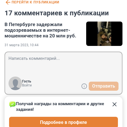
ПЕРЕЙТИ К ПУБЛИКАЦИИ
17 комментариев к публикации
В Петербурге задержали
подозреваемых в интернет-
мошенничестве на 20 млн руб.
31 марта 2023, 10:44
Гость
Войти
Отправить
Получай награды за комментарии и другие 
Гость
31 марта 2023, 22:36
задания!
Потому что техподдержка нулевая. Нужно хоть 
Подробнее в профиле
немного следить