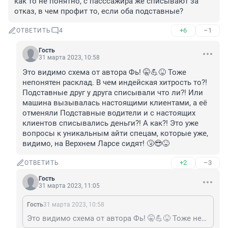
как то не понятно, с пасссажира же списывают за 
отказ, в чем профит то, если оба подставные?
+6
–1
ОТВЕТИТЬ
4
Гость
31 марта 2023, 10:58
Это видимо схема от автора Фь! 🤫💪😝 Тоже 
непонятен расклад. В чем индейская хитрость то?! 
Подставные друг у друга списывали что ли?! Или 
машина вызывалась настоящими клиентами, а её 
отменяли Подставные водители и с настоящих 
клиентов списывались деньги?! А как?! Это уже 
вопросы к уникальным айти спецам, которые уже, 
видимо, на Верхнем Ларсе сидят! 🤧😎😝
+2
–3
ОТВЕТИТЬ
Гость
31 марта 2023, 11:05
Гость
31 марта 2023, 10:58
Это видимо схема от автора Фь! 🤫💪😝 Тоже непонятен расклад. В чем индейская хитрость то?! Подставные друг у друга списывали что ли?! Или машина вызывалась настоящими клиентами, а её отменяли Подставные водители и с настоящих клиентов списывались деньги?! А как?! Это уже вопросы к уникальным айти спецам, которые уже, видимо, на Верхнем Ларсе сидят! 🤧😎😝