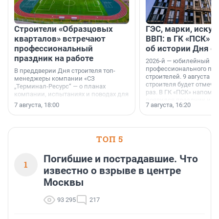
Строители «Образцовых
ГЭС, марки, искус
кварталов» встречают
ВВП: в ГК «ПСК» р
профессиональный
об истории Дня с
праздник на работе
2026-й — юбилейный го
профессионального пр
В преддверии Дня строителя топ-
строителей. 9 августа 2
менеджеры компании «СЗ
строителя будет отмечат
„Терминал-Ресурс“ — о планах
раз. В ГК «ПСК» напомни
компании, испытаниях и поводах для
появился праздник и к
осторожного оптимизма.
7 августа, 18:00
7 августа, 16:20
поменялась роль строит
ТОП 5
Погибшие и пострадавшие. Что
1
известно о взрыве в центре
Москвы
93 295
217