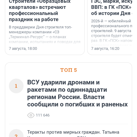
Строители «Образцовых
ГЭС, марки, искус
кварталов» встречают
ВВП: в ГК «ПСК» р
профессиональный
об истории Дня с
праздник на работе
2026-й — юбилейный го
профессионального пр
В преддверии Дня строителя топ-
строителей. 9 августа 2
менеджеры компании «СЗ
строителя будет отмечат
„Терминал-Ресурс“ — о планах
раз. В ГК «ПСК» напомни
компании, испытаниях и поводах для
появился праздник и к
осторожного оптимизма.
7 августа, 18:00
7 августа, 16:20
поменялась роль строит
ТОП 5
ВСУ ударили дронами и
1
ракетами по одиннадцати
регионам России. Власти
сообщили о погибших и раненых
111 646
Теракты против мирных граждан. Татьяна
2