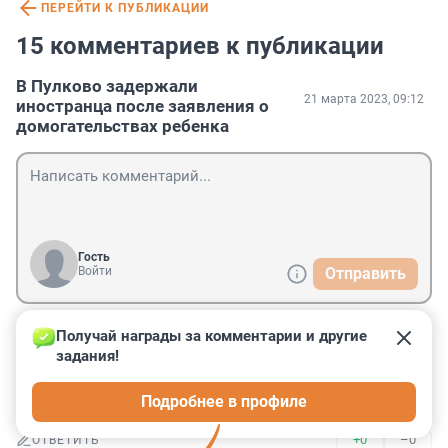
ПЕРЕЙТИ К ПУБЛИКАЦИИ
15 комментариев к публикации
В Пулково задержали
21 марта 2023, 09:12
иностранца после заявления о
домогательствах ребенка
Гость
Войти
Отправить
Получай награды за комментарии и другие 
Гость
21 марта 2023, 13:51
задания!
Следующий этап: дети, пишущие аналогичные 
Подробнее в профиле
заявления на своих родителей?
+0
–0
ОТВЕТИТЬ