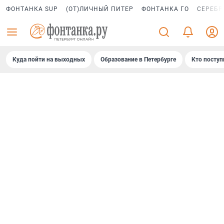
ФОНТАНКА SUP
(ОТ)ЛИЧНЫЙ ПИТЕР
ФОНТАНКА ГО
СЕРЕБР
Куда пойти на выходных
Образование в Петербурге
Кто поступ