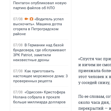
Пентагон опубликовал новую
партию файлов об НЛО
07/08
«Водитель успел
выскочить». Машина дотла
сгорела в Петроградском
районе
07/08
В Германии над базой
бундесвера, где обслуживают
ЗРК Patriot, заметили
«Спустя час пр
неизвестные дроны
и ничем не смо
приезжала более
07/08
Как приготовить
настоящее мороженое дома: 3
этот человек к 
проверенных рецепта
у соседей снизу
07/08
«Одиссея» Кристофера
По ее словам, 
Нолана собрала в прокате
около часа дня
больше миллиарда долларов
перекрытий — и