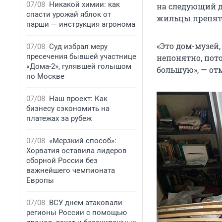
07/08
Никакой химии: как
на следующий д
спасти урожай яблок от
жильцы препят
парши — инструкция агронома
«Это дом-музей
07/08
Суд избрал меру
пресечения бывшей участнице
непонятно, пот
«Дома-2», гулявшей голышом
большую», — от
по Москве
07/08
Наш проект: Как
бизнесу сэкономить на
платежах за рубеж
07/08
«Мерзкий способ»:
Хорватия оставила лидеров
сборной России без
важнейшего чемпионата
Европы
07/08
ВСУ днем атаковали
регионы России с помощью