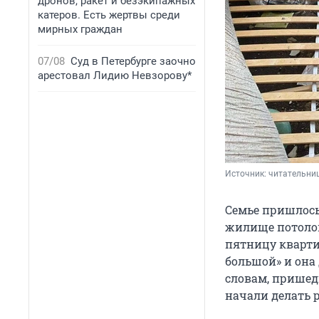
дронов, ракет и безэкипажных
катеров. Есть жертвы среди
мирных граждан
07/08
Суд в Петербурге заочно
арестовал Лидию Невзорову*
Источник: 
читательни
Семье пришлось
жилище потолок
пятницу кварти
большой» и она 
словам, пришед
начали делать р