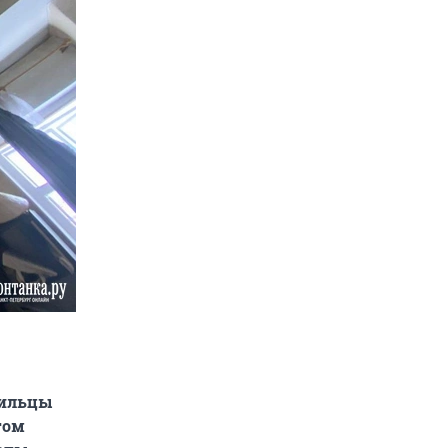
Жильцы
том