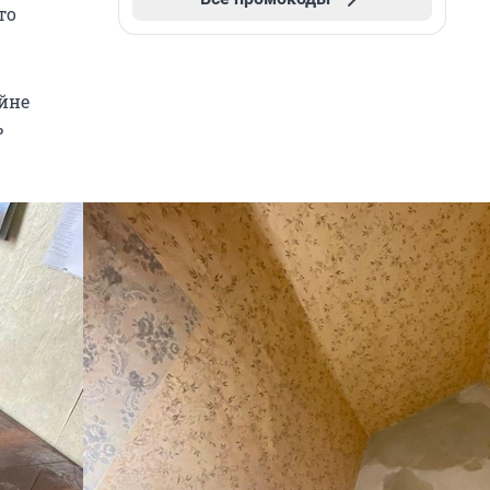
то
йне
ь