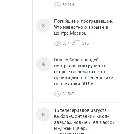
89 934
Погибшие и пострадавшие.
3
Что известно о взрыве в
центре Москвы
87 447
216
Галька била в людей,
4
пострадавших грузили в
скорые на лежаках. Что
происходило в Геленджике
после атаки БПЛА
81 567
15 телесериалов августа —
5
выбор «Фонтанки»: «Коп-
звезда», новые «Тед Лассо»
и «Джек Ричер»,