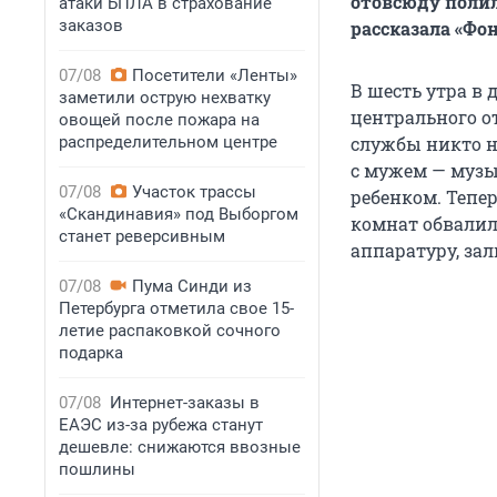
отовсюду полил
атаки БПЛА в страхование
заказов
рассказала «Фо
07/08
Посетители «Ленты»
В шесть утра в
заметили острую нехватку
центрального о
овощей после пожара на
распределительном центре
службы никто н
с мужем — музы
07/08
Участок трассы
ребенком. Тепе
«Скандинавия» под Выборгом
комнат обвалил
станет реверсивным
аппаратуру, за
07/08
Пума Синди из
Петербурга отметила свое 15-
летие распаковкой сочного
подарка
07/08
Интернет-заказы в
ЕАЭС из-за рубежа станут
дешевле: снижаются ввозные
пошлины