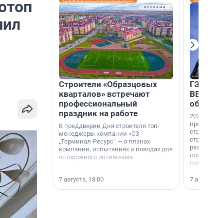
отоп
шил
Строители «Образцовых
ГЭС, м
кварталов» встречают
ВВП: в
профессиональный
об ист
праздник на работе
2026-й —
професси
В преддверии Дня строителя топ-
строителе
менеджеры компании «СЗ
строителя
„Терминал-Ресурс“ — о планах
раз. В ГК
компании, испытаниях и поводах для
появился
осторожного оптимизма.
поменяла
7 августа, 18:00
7 августа,