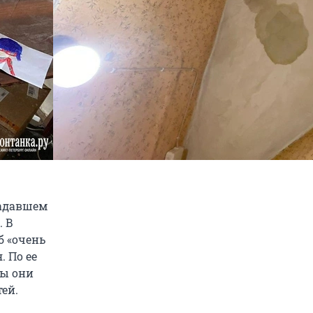
радавшем
. В
б «очень
. По ее
бы они
ей.