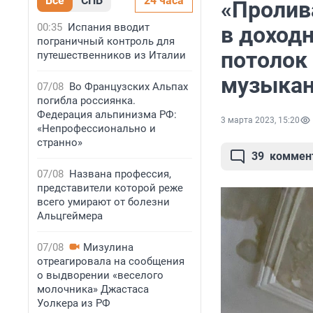
Все
СПБ
24 часа
«Пролив
00:35
Испания вводит
в доход
пограничный контроль для
потолок 
путешественников из Италии
музыкан
07/08
Во Французских Альпах
погибла россиянка.
Федерация альпинизма РФ:
3 марта 2023, 15:20
«Непрофессионально и
странно»
39
коммен
07/08
Названа профессия,
представители которой реже
всего умирают от болезни
Альцгеймера
07/08
Мизулина
отреагировала на сообщения
о выдворении «веселого
молочника» Джастаса
Уолкера из РФ