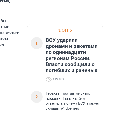
аты»,
убы
йные
ТОП 5
она живет
тним
ВСУ ударили
1
из
дронами и ракетами
по одиннадцати
регионам России.
Власти сообщили о
погибших и раненых
112 839
Теракты против мирных
2
граждан. Татьяна Ким
ответила, почему ВСУ атакует
склады Wildberries