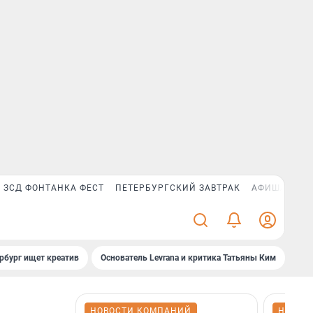
ЗСД ФОНТАНКА ФЕСТ
ПЕТЕРБУРГСКИЙ ЗАВТРАК
АФИША PLUS
рбург ищет креатив
Основатель Levrana и критика Татьяны Ким
Зач
НОВОСТИ КОМПАНИЙ
НОВОС