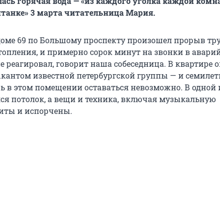
ась горячая вода — «из каждого уголка каждой комн
нтанке» 3 марта читательница Мария.
 доме 69 по Большому проспекту произошел прорыв тр
топления, и примерно сорок минут на звонки в авари
е реагировал, говорит наша собеседница. В квартире 
кантом известной петербургской группы — и семиле
рь в этом помещении оставаться невозможно. В одной 
ся потолок, а вещи и техника, включая музыкальную
литы и испорчены.