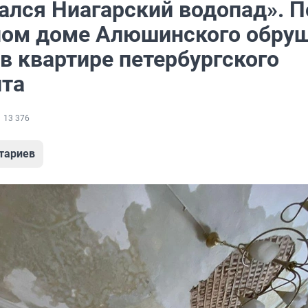
ался Ниагарский водопад». П
ном доме Алюшинского обру
в квартире петербургского
та
13 376
тариев