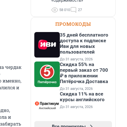
«Одержимость»
58 010
27
ПРОМОКОДЫ
35 дней бесплатного
доступа к подписке
Иви для новых
пользователей
До 31 августа, 2026
Скидка 55% на
на чердак
первый заказ от 700
е
₽ в приложении
о именно,
Пятёрочка Доставка
алился и
До 31 августа, 2026
Скидка 11% на все
курсы английского
До 31 августа, 2026
дно,
ола и
 забирать
Все промокоды