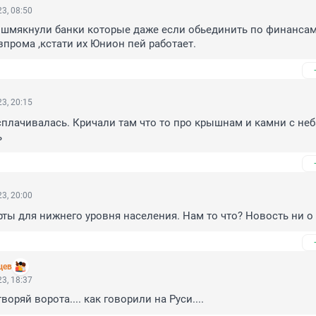
3, 08:50
 шмякнули банки которые даже если обьединить по финансам,
азпрома ,кстати их Юнион пей работает.
3, 20:15
сплачивалась. Кричали там что то про крышнам и камни с неба 
ь
3, 20:00
арты для нижнего уровня населения. Нам то что? Новость ни о
цев
3, 18:37
воряй ворота.... как говорили на Руси....