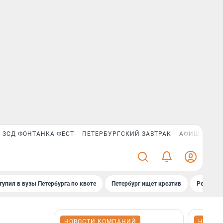
ЗСД ФОНТАНКА ФЕСТ
ПЕТЕРБУРГСКИЙ ЗАВТРАК
АФИША PLUS
тупил в вузы Петербурга по квоте
Петербург ищет креатив
Рейтинги
НОВОСТИ КОМПАНИЙ
НОВОС