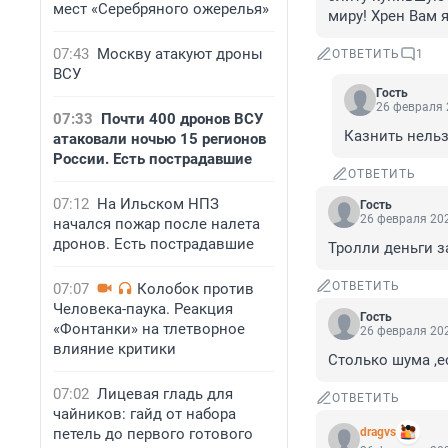
мест «Серебряного ожерелья»
миру! Хрен Вам 
07:43
Москву атакуют дроны
ОТВЕТИТЬ
1
ВСУ
Гость
26 февраля 
07:33
Почти 400 дронов ВСУ
Казнить нельз
атаковали ночью 15 регионов
России. Есть пострадавшие
ОТВЕТИТЬ
07:12
На Ильском НПЗ
Гость
26 февраля 202
начался пожар после налета
дронов. Есть пострадавшие
Тролли деньги з
ОТВЕТИТЬ
07:07
Колобок против
Человека-паука. Реакция
Гость
«Фонтанки» на тлетворное
26 февраля 202
влияние критики
Столько шума ,е
07:02
Лицевая гладь для
ОТВЕТИТЬ
чайников: гайд от набора
петель до первого готового
dragvs