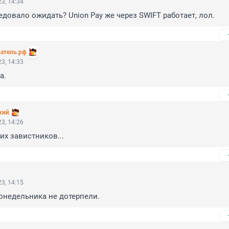
3, 14:34
едовало ожидать? Union Pay же через SWIFT работает, лол.
атель.рф
3, 14:33
а.
кий
3, 14:26
их завистников...
3, 14:15
понедельника не дотерпели.