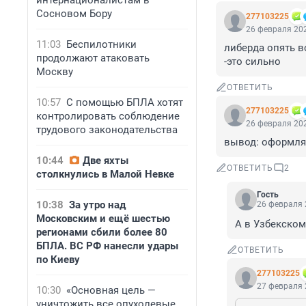
интернационалистам в
Сосновом Бору
277103225
26 февраля 202
11:03
Беспилотники
либерда опять в
продолжают атаковать
-это сильно
Москву
ОТВЕТИТЬ
10:57
С помощью БПЛА хотят
277103225
контролировать соблюдение
26 февраля 202
трудового законодательства
вывод: оформляй
10:44
Две яхты
ОТВЕТИТЬ
2
столкнулись в Малой Невке
Гость
10:38
За утро над
26 февраля 
Московским и ещё шестью
А в Узбекско
регионами сбили более 80
БПЛА. ВС РФ нанесли удары
ОТВЕТИТЬ
по Киеву
277103225
27 февраля 
10:30
«Основная цель —
уничтожить все опухолевые