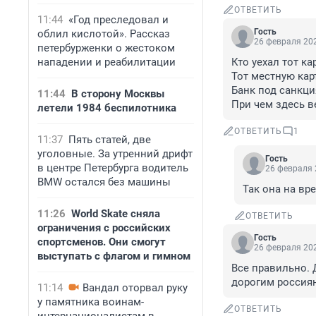
ОТВЕТИТЬ
11:44
«Год преследовал и
Гость
облил кислотой». Рассказ
26 февраля 202
петербурженки о жестоком
нападении и реабилитации
Кто уехал тот ка
Тот местную карт
Банк под санкци
11:44
В сторону Москвы
При чем здесь ве
летели 1984 беспилотника
ОТВЕТИТЬ
1
11:37
Пять статей, две
уголовные. За утренний дрифт
Гость
в центре Петербурга водитель
26 февраля 
BMW остался без машины
Так она на вре
11:26
World Skate сняла
ОТВЕТИТЬ
ограничения с российских
Гость
спортсменов. Они смогут
26 февраля 202
выступать с флагом и гимном
Все правильно. 
дорогим россиян
11:14
Вандал оторвал руку
у памятника воинам-
ОТВЕТИТЬ