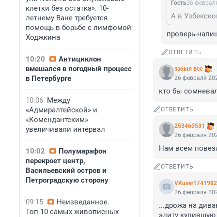
Гость
26 февраля
клетки без остатка». 10-
А в Узбекск
летнему Ване требуется
помощь в борьбе с лимфомой
проверь-напи
Ходжкина
ОТВЕТИТЬ
10:20
Антициклон
вмешался в погодный процесс
забыл все
в Петербурге
26 февраля 202
кто бы сомневал
10:06
Между
«Адмиралтейской» и
ОТВЕТИТЬ
«Комендантским»
253460531
увеличивали интервал
26 февраля 202
Нам всем повез
10:02
Полумарафон
перекроет центр,
ОТВЕТИТЬ
Васильевский остров и
Петроградскую сторону
VKuser174198
26 февраля 202
09:15
Неизведанное.
...дрожа на див
Топ-10 самых живописных
элиту купившую 