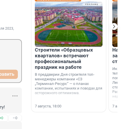
ля 2023,
Строители «Образцовых
На вод
кварталов» встречают
зарабо
профессиональный
станци
праздник на работе
Инженер
телеком-
равить
В преддверии Дня строителя топ-
популярн
менеджеры компании «СЗ
Ленингра
„Терминал-Ресурс“ — о планах
станции 
компании, испытаниях и поводах для
Раздолин
осторожного оптимизма.
недалеко
водопада
7 августа, 18:00
7 августа,
ту!
+0
–0