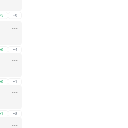
+5
–0
+0
–4
+0
–1
+1
–8