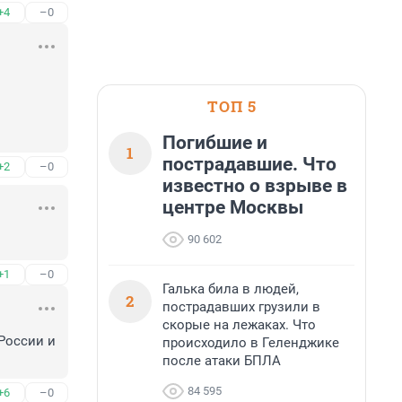
+4
–0
ТОП 5
Погибшие и
1
пострадавшие. Что
+2
–0
известно о взрыве в
центре Москвы
90 602
+1
–0
Галька била в людей,
2
пострадавших грузили в
скорые на лежаках. Что
оссии и 
происходило в Геленджике
после атаки БПЛА
84 595
+6
–0