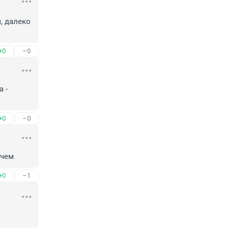
 далеко 
+0
–0
- 
+0
–0
 чем
+0
–1