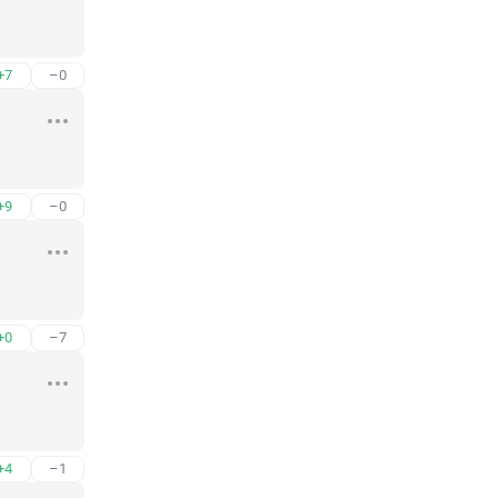
+7
–0
+9
–0
+0
–7
+4
–1