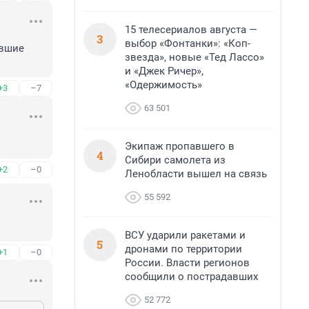
15 телесериалов августа —
3
выбор «Фонтанки»: «Коп-
вшие 
звезда», новые «Тед Лассо»
и «Джек Ричер»,
«Одержимость»
+3
–7
63 501
Экипаж пропавшего в
4
Сибири самолета из
+2
–0
Ленобласти вышел на связь
55 592
ВСУ ударили ракетами и
5
дронами по территории
+1
–0
России. Власти регионов
сообщили о пострадавших
52 772