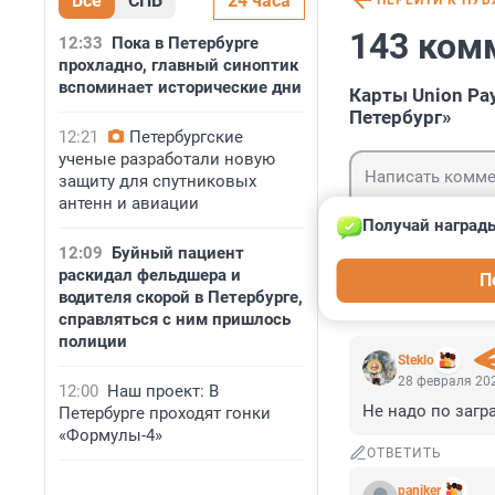
Все
СПБ
24 часа
ПЕРЕЙТИ К ПУ
143 ком
12:33
Пока в Петербурге
прохладно, главный синоптик
вспоминает исторические дни
Карты Union Pa
Петербург»
12:21
Петербургские
ученые разработали новую
защиту для спутниковых
антенн и авиации
Получай награды
12:09
Буйный пациент
Гость
раскидал фельдшера и
П
Войти
водителя скорой в Петербурге,
справляться с ним пришлось
полиции
Steklo
28 февраля 202
12:00
Наш проект: В
Не надо по загр
Петербурге проходят гонки
«Формулы-4»
ОТВЕТИТЬ
paniker