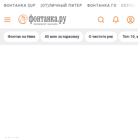
ФОНТАНКА SUP
(ОТ)ЛИЧНЫЙ ПИТЕР
ФОНТАНКА ГО
СЕРЕБР
Фонтан на Неве
40 млн за парковку
О чистоте рек
Топ-10, 