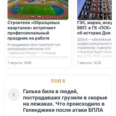
Строители «Образцовых
ГЭС, марки, искус
кварталов» встречают
ВВП: в ГК «ПСК» р
профессиональный
об истории Дня с
праздник на работе
2026-й — юбилейный го
профессионального пр
В преддверии Дня строителя топ-
строителей. 9 августа 2
менеджеры компании «СЗ
строителя будет отмечат
„Терминал-Ресурс“ — о планах
раз. В ГК «ПСК» напомни
компании, испытаниях и поводах для
появился праздник и к
осторожного оптимизма.
7 августа, 18:00
7 августа, 16:20
поменялась роль строит
ТОП 5
Галька била в людей,
1
пострадавших грузили в скорые
на лежаках. Что происходило в
Геленджике после атаки БПЛА