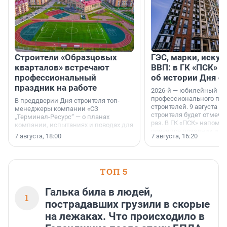
Строители «Образцовых
ГЭС, марки, искус
кварталов» встречают
ВВП: в ГК «ПСК» р
профессиональный
об истории Дня с
праздник на работе
2026-й — юбилейный го
профессионального пр
В преддверии Дня строителя топ-
строителей. 9 августа 2
менеджеры компании «СЗ
строителя будет отмечат
„Терминал-Ресурс“ — о планах
раз. В ГК «ПСК» напомни
компании, испытаниях и поводах для
появился праздник и к
осторожного оптимизма.
7 августа, 18:00
7 августа, 16:20
поменялась роль строит
ТОП 5
Галька била в людей,
1
пострадавших грузили в скорые
на лежаках. Что происходило в