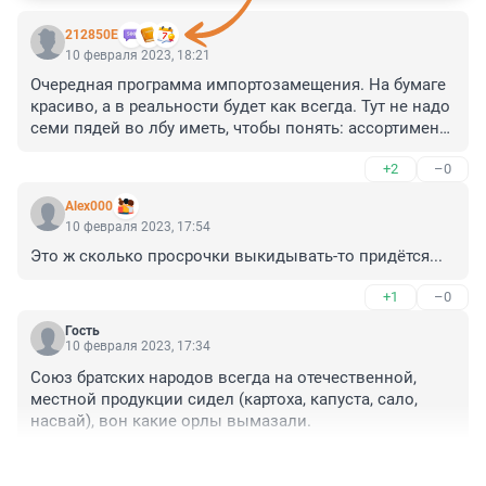
212850Е
10 февраля 2023, 18:21
Очередная программа импортозамещения. На бумаге 
красиво, а в реальности будет как всегда. Тут не надо 
семи пядей во лбу иметь, чтобы понять: ассортимент 
и качество будет меньше и хуже, а цены выше - 
+2
–0
закономерное следствие отсутствия конкуренции.
Alex000
10 февраля 2023, 17:54
Это ж сколько просрочки выкидывать-то придётся...
+1
–0
Гость
10 февраля 2023, 17:34
Союз братских народов всегда на отечественной, 
местной продукции сидел (картоха, капуста, сало, 
насвай), вон какие орлы вымазали.
+0
–0