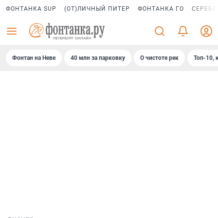
ФОНТАНКА SUP
(ОТ)ЛИЧНЫЙ ПИТЕР
ФОНТАНКА ГО
СЕРЕБР
Фонтан на Неве
40 млн за парковку
О чистоте рек
Топ-10, 