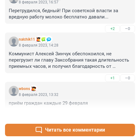
8 февраля 2023, 16:57
Перетрудился, бедный! При советской власти за 
вредную работу молоко бесплатно давали...
+2
–0
nalchik11
8 февраля 2023, 14:28
Коммунист Алексей Зинчук обеспокоился, не 
перегрузит ли главу Заксобрания такая длительность 
приемных часов, и получил благодарность от 
председателя парламента Александра Бельского — за 
+1
–0
заботу... 

Каждый третий понедельник мая... 

wbons
С 12:00 до 20:00...

8 февраля 2023, 13:32
приём граждан каждые 29 февраля
Да он же надорвётся, бедняга! Нельзя так издеваться!
+3
–0
Читать все комментарии