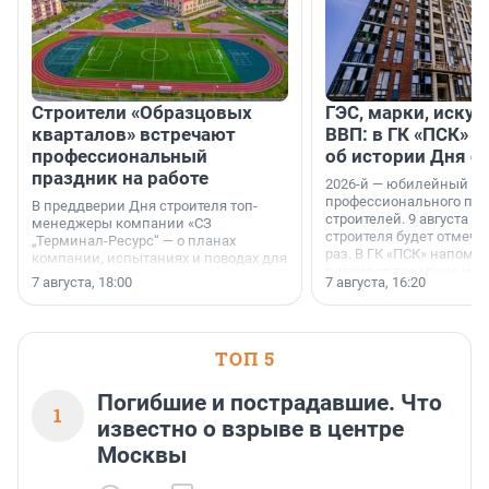
Строители «Образцовых
ГЭС, марки, искус
кварталов» встречают
ВВП: в ГК «ПСК» р
профессиональный
об истории Дня с
праздник на работе
2026-й — юбилейный го
профессионального пр
В преддверии Дня строителя топ-
строителей. 9 августа 2
менеджеры компании «СЗ
строителя будет отмечат
„Терминал-Ресурс“ — о планах
раз. В ГК «ПСК» напомни
компании, испытаниях и поводах для
появился праздник и к
осторожного оптимизма.
7 августа, 18:00
7 августа, 16:20
поменялась роль строит
ТОП 5
Погибшие и пострадавшие. Что
1
известно о взрыве в центре
Москвы