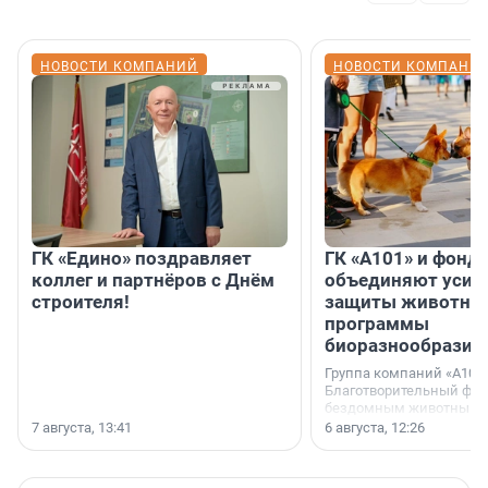
НОВОСТИ КОМПАНИЙ
НОВОСТИ КОМПАНИ
ГК «Едино» поздравляет
ГК «А101» и фонд
коллег и партнёров с Днём
объединяют усил
строителя!
защиты животных
программы
биоразнообразия
Группа компаний «А101»
Благотворительный фо
бездомным животным 
заключили соглашение
7 августа, 13:41
6 августа, 12:26
стратегическом сотрудн