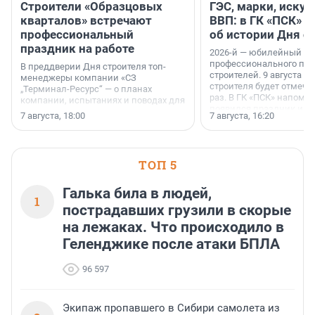
Строители «Образцовых
ГЭС, марки, искус
кварталов» встречают
ВВП: в ГК «ПСК» р
профессиональный
об истории Дня с
праздник на работе
2026-й — юбилейный го
профессионального пр
В преддверии Дня строителя топ-
строителей. 9 августа 2
менеджеры компании «СЗ
строителя будет отмечат
„Терминал-Ресурс“ — о планах
раз. В ГК «ПСК» напомни
компании, испытаниях и поводах для
появился праздник и к
осторожного оптимизма.
7 августа, 18:00
7 августа, 16:20
поменялась роль строит
ТОП 5
Галька била в людей,
1
пострадавших грузили в скорые
на лежаках. Что происходило в
Геленджике после атаки БПЛА
96 597
Экипаж пропавшего в Сибири самолета из