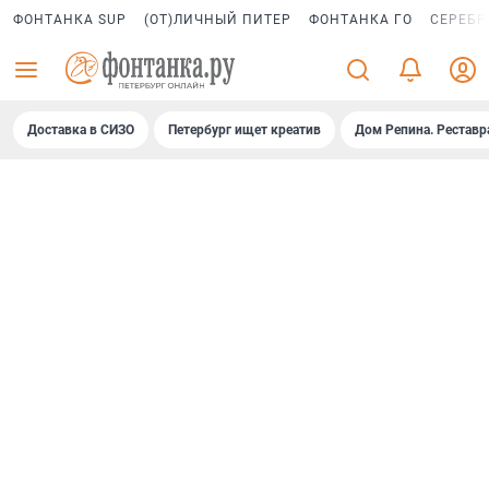
ФОНТАНКА SUP
(ОТ)ЛИЧНЫЙ ПИТЕР
ФОНТАНКА ГО
СЕРЕБР
Доставка в СИЗО
Петербург ищет креатив
Дом Репина. Реставр