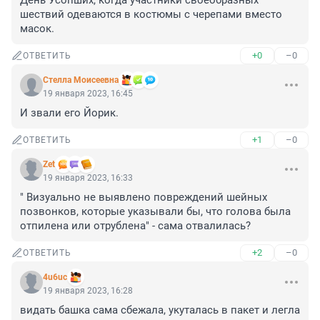
День Усопших, когда участники своеобразных 
шествий одеваются в костюмы с черепами вместо 
масок.
+0
–0
ОТВЕТИТЬ
Стелла Моисеевна
19 января 2023, 16:45
И звали его Йорик.
+1
–0
ОТВЕТИТЬ
Zet
19 января 2023, 16:33
" Визуально не выявлено повреждений шейных 
позвонков, которые указывали бы, что голова была 
отпилена или отрублена" - сама отвалилась?
+2
–0
ОТВЕТИТЬ
4u6uc
19 января 2023, 16:28
видать башка сама сбежала, укуталась в пакет и легла 