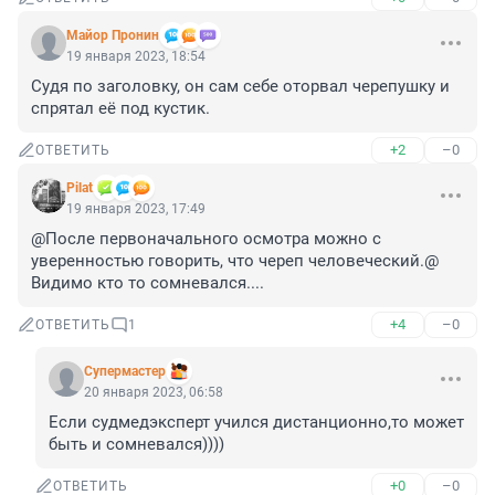
Майор Пронин
19 января 2023, 18:54
Судя по заголовку, он сам себе оторвал черепушку и 
спрятал её под кустик.
+2
–0
ОТВЕТИТЬ
Pilat
19 января 2023, 17:49
@После первоначального осмотра можно с 
уверенностью говорить, что череп человеческий.@

Видимо кто то сомневался....
+4
–0
ОТВЕТИТЬ
1
Супермастер
20 января 2023, 06:58
Если судмедэксперт учился дистанционно,то может 
быть и сомневался))))
+0
–0
ОТВЕТИТЬ