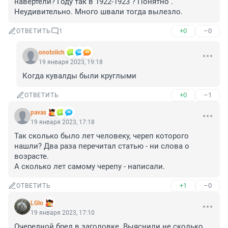
навертели? Году так в 1922-1923 ? Понятно . 
Неудивительно. Много швали тогда вылезло.
+0
–0
ОТВЕТИТЬ
1
onotolich
19 января 2023, 19:18
Когда кувалды были круглыми
+0
–1
ОТВЕТИТЬ
pavas
19 января 2023, 17:18
Так сколько было лет человеку, череп которого 
нашли? Два раза перечитал статью - ни слова о 
возрасте.

А сколько лет самому черепу - написали.
+1
–0
ОТВЕТИТЬ
LGlo
19 января 2023, 17:10
Очередной бред в заголовке. Выяснили не сколько 