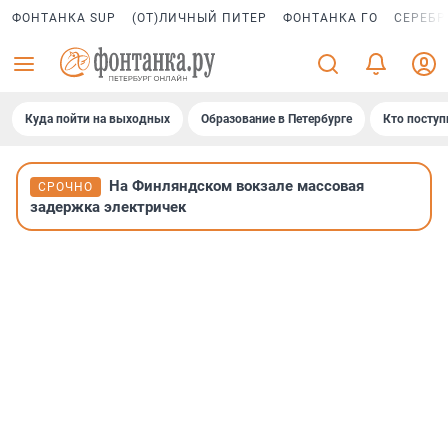
ФОНТАНКА SUP
(ОТ)ЛИЧНЫЙ ПИТЕР
ФОНТАНКА ГО
СЕРЕБР
Куда пойти на выходных
Образование в Петербурге
Кто поступ
На Финляндском вокзале массовая
СРОЧНО
задержка электричек