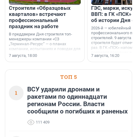
Строители «Образцовых
ГЭС, марки, искус
кварталов» встречают
ВВП: в ГК «ПСК» р
профессиональный
об истории Дня с
праздник на работе
2026-й — юбилейный го
профессионального пр
В преддверии Дня строителя топ-
строителей. 9 августа 2
менеджеры компании «СЗ
строителя будет отмечат
„Терминал-Ресурс“ — о планах
раз. В ГК «ПСК» напомни
компании, испытаниях и поводах для
появился праздник и к
осторожного оптимизма.
7 августа, 18:00
7 августа, 16:20
поменялась роль строит
ТОП 5
ВСУ ударили дронами и
1
ракетами по одиннадцати
регионам России. Власти
сообщили о погибших и раненых
111 409