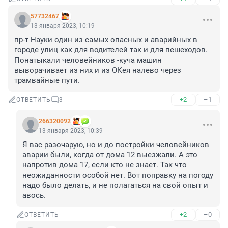
57732467
13 января 2023, 10:19
пр-т Науки один из самых опасных и аварийных в 
городе улиц как для водителей так и для пешеходов. 
Понатыкали человейников -куча машин 
выворачивает из них и из ОКея налево через 
трамвайные пути.
+2
–1
ОТВЕТИТЬ
3
266320092
13 января 2023, 10:39
Я вас разочарую, но и до постройки человейников 
аварии были, когда от дома 12 выезжали. А это 
напротив дома 17, если кто не знает. Так что 
неожиданности особой нет. Вот поправку на погоду 
надо было делать, и не полагаться на свой опыт и 
авось.
+2
–0
ОТВЕТИТЬ