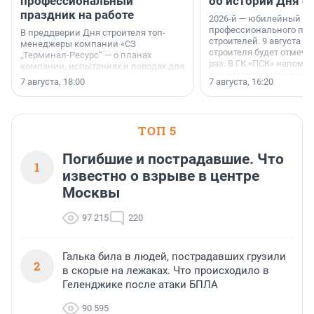
профессиональный
об истории Дня с
праздник на работе
2026-й — юбилейный го
профессионального пр
В преддверии Дня строителя топ-
строителей. 9 августа 2
менеджеры компании «СЗ
строителя будет отмечат
„Терминал-Ресурс“ — о планах
раз. В ГК «ПСК» напомни
компании, испытаниях и поводах для
появился праздник и к
осторожного оптимизма.
7 августа, 18:00
7 августа, 16:20
поменялась роль строит
ТОП 5
Погибшие и пострадавшие. Что
1
известно о взрыве в центре
Москвы
97 215
220
Галька била в людей, пострадавших грузили
2
в скорые на лежаках. Что происходило в
Геленджике после атаки БПЛА
90 595