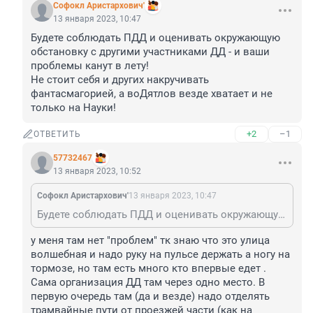
Софокл Аристархович'
13 января 2023, 10:47
Будете соблюдать ПДД и оценивать окружающую 
обстановку с другими участниками ДД - и ваши 
проблемы канут в лету!

Не стоит себя и других накручивать 
фантасмагорией, а воДятлов везде хватает и не 
только на Науки!
+2
–1
ОТВЕТИТЬ
57732467
13 января 2023, 10:52
Софокл Аристархович'
13 января 2023, 10:47
Будете соблюдать ПДД и оценивать окружающую обстановку с другими участниками ДД - и ваши проблемы канут в лету! Не стоит себя и других накручивать фантасмагорией, а воДятлов везде хватает и не только на Науки!
у меня там нет "проблем" тк знаю что это улица 
волшебная и надо руку на пульсе держать а ногу на 
тормозе, но там есть много кто впервые едет . 
Сама организация ДД там через одно место. В 
первую очередь там (да и везде) надо отделять 
трамвайные пути от проезжей части (как на 