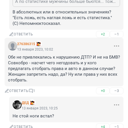
А по статистике мужчины больше бьются... Тоже своим бойфрендам небось пишут...
В абсолютных или в относительных значениях?

"Есть ложь, есть наглая ложь и есть статистика."

(С) Непомнюктосказал.
+2
–1
ОТВЕТИТЬ
276386315
13 января 2023, 10:02
Обе не привлекались к нарушению ДТП? И не на БМВ? 
Совкобро - насчет чего негодовать и у кого 
предлагать отобрать права и авто в данном случае? 
Женщин запретить надо, да? Ну или права у них всех 
отобрать.
+0
–3
ОТВЕТИТЬ
1
ДЕД
13 января 2023, 10:25
Не стой ноги встал?
+4
–1
ОТВЕТИТЬ