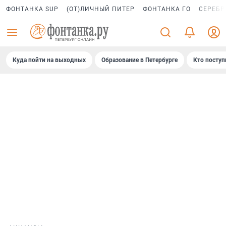
ФОНТАНКА SUP
(ОТ)ЛИЧНЫЙ ПИТЕР
ФОНТАНКА ГО
СЕРЕБР
Куда пойти на выходных
Образование в Петербурге
Кто поступ