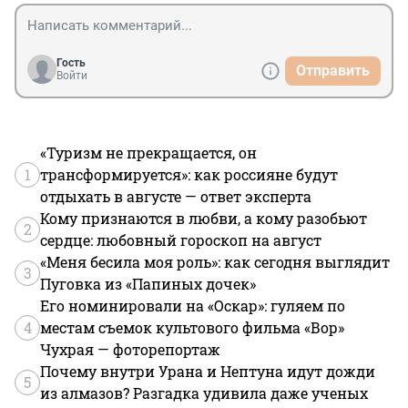
Гость
Отправить
Войти
«Туризм не прекращается, он
1
трансформируется»: как россияне будут
отдыхать в августе — ответ эксперта
Кому признаются в любви, а кому разобьют
2
сердце: любовный гороскоп на август
«Меня бесила моя роль»: как сегодня выглядит
3
Пуговка из «Папиных дочек»
Его номинировали на «Оскар»: гуляем по
4
местам съемок культового фильма «Вор»
Чухрая — фоторепортаж
Почему внутри Урана и Нептуна идут дожди
5
из алмазов? Разгадка удивила даже ученых