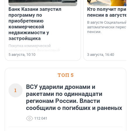
Банк Казани запустил
Кто получит приб
программу по
пенсии в августе
приобретению
В августе Социальный 
коммерческой
автоматически пересчи
недвижимости у
пенсии.
застройщика
Покупка коммерческой
недвижимости финансовый
5 августа, 10:10
3 августа, 16:40
инструмент, доступный для многих
предпринимателей. Будь то новый
офис, склад, торговое помещение
или готовый арендный бизнес —
успех сделки зависит от правильного
ТОП 5
выбора объекта и грамотного
финансирования.
ВСУ ударили дронами и
1
ракетами по одиннадцати
регионам России. Власти
сообщили о погибших и раненых
112 041