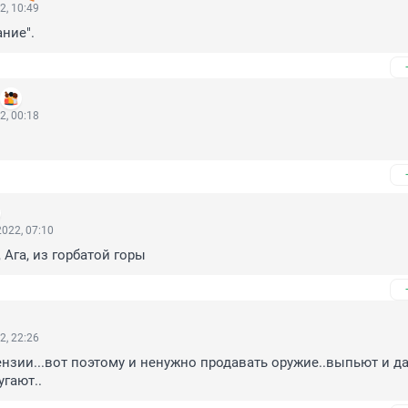
2, 10:49
ние".
2, 00:18
022, 07:10
 Ага, из горбатой горы
2, 22:26
нзии...вот поэтому и ненужно продавать оружие..выпьют и да
угают..