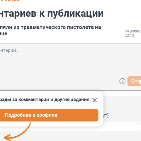
БЛИКАЦИИ
нтариев к публикации
ляли из травматического пистолета на
24 декаб
ице
22:12
Отп
рады за комментарии и другие задания!
5, 04:20
Подробнее в профиле
овский и Волков (фанаты майора грома поймут)