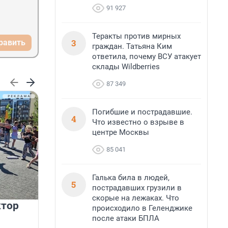
91 927
Теракты против мирных
3
равить
граждан. Татьяна Ким
ответила, почему ВСУ атакует
склады Wildberries
87 349
Погибшие и пострадавшие.
4
Что известно о взрыве в
центре Москвы
85 041
Галька била в людей,
5
пострадавших грузили в
скорые на лежаках. Что
ктор
ГК «Едино» поздравляет
происходило в Геленджике
коллег и партнёров с Днём
после атаки БПЛА