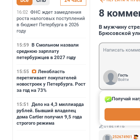
Все
СПБ
24 часа
ПЕРЕЙТИ К ПУ
8 комме
16:02
ФНС ждет замедления
роста налоговых поступлений
в бюджет Петербурга в 2026
В мужчину стре
году
Брюсовской ул
15:59
В Смольном назвали
среднюю зарплату
петербуржцев в 2027 году
15:55
Ленобласть
Гость
перетягивает покупателей
Войти
новостроек у Петербурга. Рост
за год на 73%
Получай наг
Гость
15:51
Дело на 4,3 миллиарда
24 октября 202
рублей. Бывший владелец
Это были Разум
дома Cartier получил 9,5 года
строгого режима
ОТВЕТИТЬ
252674901