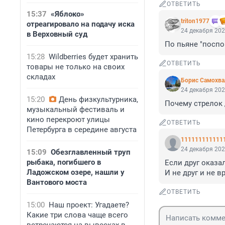
ОТВЕТИТЬ
15:37
«Яблоко»
triton1977
отреагировало на подачу иска
24 декабря 202
в Верховный суд
По пьяне "поспо
15:28
Wildberries будет хранить
ОТВЕТИТЬ
товары не только на своих
складах
Борис Самохва
24 декабря 202
15:20
День физкультурника,
Почему стрелок д
музыкальный фестиваль и
кино перекроют улицы
ОТВЕТИТЬ
Петербурга в середине августа
111111111111
24 декабря 202
15:09
Обезглавленный труп
рыбака, погибшего в
Если друг оказал
Ладожском озере, нашли у
И не друг и не вра
Вантового моста
ОТВЕТИТЬ
15:00
Наш проект: Угадаете?
Какие три слова чаще всего