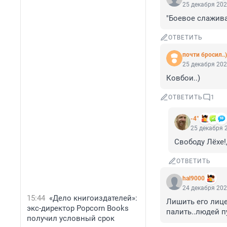
25 декабря 202
"Боевое слажива
ОТВЕТИТЬ
почти бросил..)
25 декабря 202
Ковбои..)
ОТВЕТИТЬ
1
-4°
25 декабря 2
Свободу Лёхе!,
ОТВЕТИТЬ
hal9000
24 декабря 202
15:44
«Дело книгоиздателей»:
Лишить его лице
экс-директор Popcorn Books
палить..людей п
получил условный срок