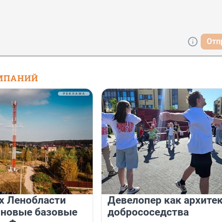
Отп
МПАНИЙ
х Ленобласти
Девелопер как архите
 новые базовые
добрососедства