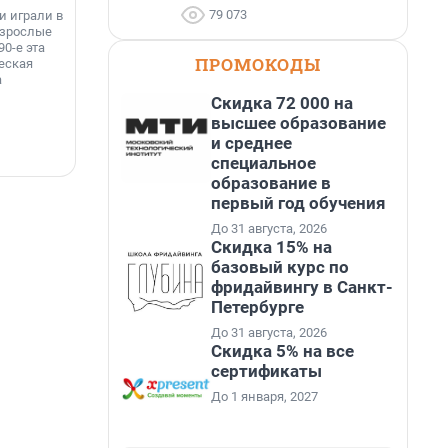
строителя!
79 073
и играли в
Т
взрослые
к
90-е эта
с
ПРОМОКОДЫ
еская
а
Скидка 72 000 на
высшее образование
и среднее
7 августа, 13:41
6
специальное
образование в
первый год обучения
До 31 августа, 2026
Скидка 15% на
базовый курс по
фридайвингу в Санкт-
Петербурге
До 31 августа, 2026
Скидка 5% на все
сертификаты
До 1 января, 2027