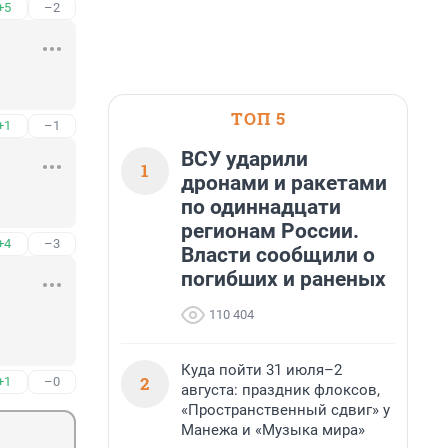
+5
–2
ТОП 5
+1
–1
ВСУ ударили
1
дронами и ракетами
по одиннадцати
регионам России.
+4
–3
Власти сообщили о
погибших и раненых
110 404
Куда пойти 31 июля–2
2
+1
–0
августа: праздник флоксов,
«Пространственный сдвиг» у
Манежа и «Музыка мира»