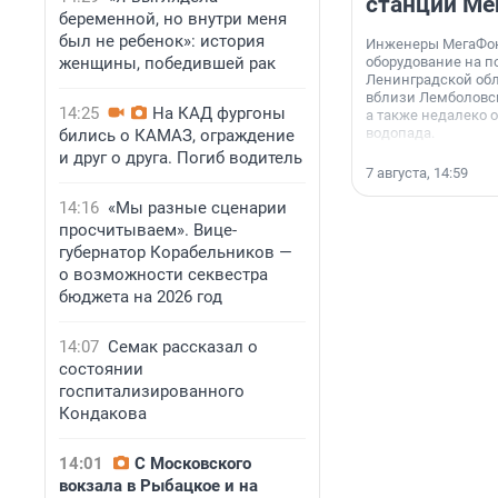
станции Ме
беременной, но внутри меня
был не ребенок»: история
Инженеры МегаФон
женщины, победившей рак
оборудование на п
Ленинградской обл
вблизи Лемболовск
14:25
На КАД фургоны
а также недалеко 
водопада.
бились о КАМАЗ, ограждение
и друг о друга. Погиб водитель
7 августа, 14:59
14:16
«Мы разные сценарии
просчитываем». Вице-
губернатор Корабельников —
о возможности секвестра
бюджета на 2026 год
14:07
Семак рассказал о
состоянии
госпитализированного
Кондакова
14:01
С Московского
вокзала в Рыбацкое и на