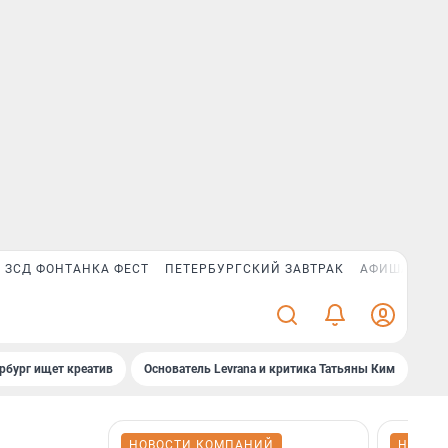
ЗСД ФОНТАНКА ФЕСТ
ПЕТЕРБУРГСКИЙ ЗАВТРАК
АФИША PLUS
рбург ищет креатив
Основатель Levrana и критика Татьяны Ким
Зач
НОВОСТИ КОМПАНИЙ
НОВОС