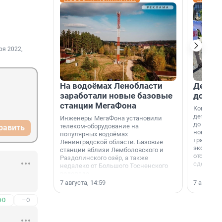
ря 2022,
На водоёмах Ленобласти
Девело
заработали новые базовые
добро
станции МегаФона
Когда-то
дети игр
Инженеры МегаФона установили
до темно
телеком-оборудование на
равить
новости н
популярных водоёмах
традиция
Ленинградской области. Базовые
экономич
станции вблизи Лемболовского и
отсутств
Раздолинского озёр, а также
сделали 
недалеко от Большого Тосненского
водопада.
7 августа, 14:59
7 августа,
+0
–0