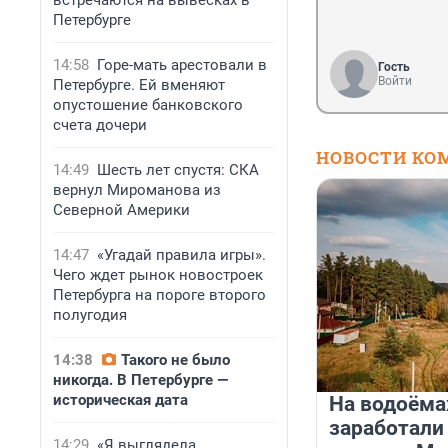
встречаются на вывесках в
Петербурге
14:58
Горе-мать арестовали в
Гость
Войти
Петербурге. Ей вменяют
опустошение банковского
счета дочери
НОВОСТИ КО
14:49
Шесть лет спустя: СКА
вернул Мироманова из
Северной Америки
14:47
«Угадай правила игры».
Чего ждет рынок новостроек
Петербурга на пороге второго
полугодия
14:38
Такого не было
никогда. В Петербурге —
историческая дата
На водоёма
заработали
14:29
«Я выглядела