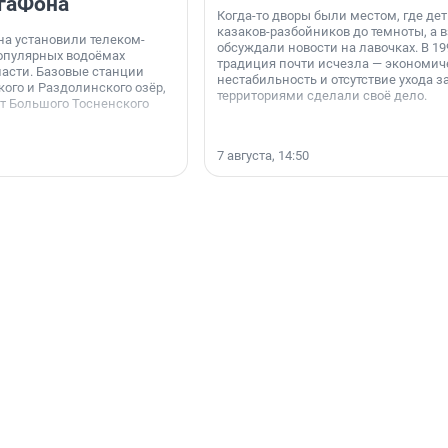
гаФона
Когда-то дворы были местом, где дет
казаков-разбойников до темноты, а 
а установили телеком-
обсуждали новости на лавочках. В 19
опулярных водоёмах
традиция почти исчезла — экономич
асти. Базовые станции
нестабильность и отсутствие ухода з
ого и Раздолинского озёр,
территориями сделали своё дело.
от Большого Тосненского
7 августа, 14:50