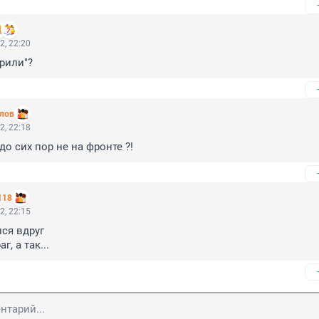
2, 22:20
рили"?
лов
2, 22:18
о сих пор не на фронте ?!
118
2, 22:15
ся вдруг

г, а так...