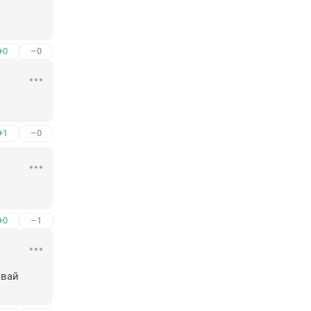
+0
–0
+1
–0
+0
–1
вай 