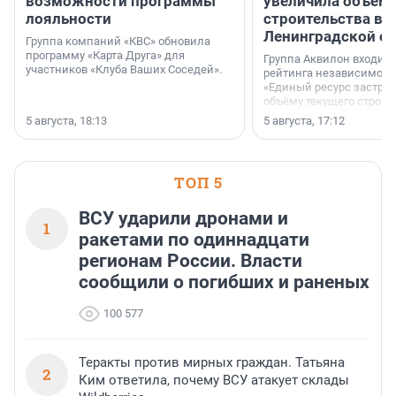
возможности программы
увеличила объём 
лояльности
строительства в
Ленинградской о
Группа компаний «КВС» обновила
программу «Карта Друга» для
Группа Аквилон входит 
участников «Клуба Ваших Соседей».
рейтинга независимого
«Единый ресурс застро
объёму текущего строит
Ленинградской области
5 августа, 18:13
5 августа, 17:12
время компания реализу
185 429 кв. метров жиль
больше, чем в 1 квартал
ТОП 5
ВСУ ударили дронами и
1
ракетами по одиннадцати
регионам России. Власти
сообщили о погибших и раненых
100 577
Теракты против мирных граждан. Татьяна
2
Ким ответила, почему ВСУ атакует склады