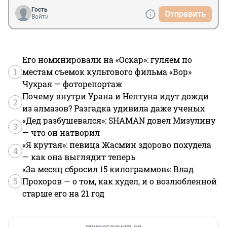
Гость
Отправить
Войти
Его номинировали на «Оскар»: гуляем по
1
местам съемок культового фильма «Вор»
Чухрая — фоторепортаж
Почему внутри Урана и Нептуна идут дожди
2
из алмазов? Разгадка удивила даже ученых
«Дед разбушевался»: SHAMAN довел Мизулину
3
— что он натворил
«Я крутая»: певица Жасмин здорово похудела
4
— как она выглядит теперь
«За месяц сбросил 15 килограммов»: Влад
5
Прохоров — о том, как худел, и о возлюбленной
старше его на 21 год