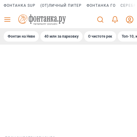
ФОНТАНКА SUP
(ОТ)ЛИЧНЫЙ ПИТЕР
ФОНТАНКА ГО
СЕРЕБР
Фонтан на Неве
40 млн за парковку
О чистоте рек
Топ-10, 