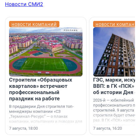
Новости СМИ2
НОВОСТИ КОМПАНИЙ
НОВОСТИ КОМПАНИ
Строители «Образцовых
ГЭС, марки, искус
кварталов» встречают
ВВП: в ГК «ПСК» р
профессиональный
об истории Дня с
праздник на работе
2026-й — юбилейный го
профессионального пр
В преддверии Дня строителя топ-
строителей. 9 августа 2
менеджеры компании «СЗ
строителя будет отмечат
„Терминал-Ресурс“ — о планах
раз. В ГК «ПСК» напомни
компании, испытаниях и поводах для
появился праздник и к
осторожного оптимизма.
7 августа, 18:00
7 августа, 16:20
поменялась роль строит