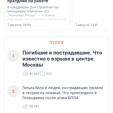
праздник на работе
В преддверии Дня строителя топ-
менеджеры компании «СЗ
„Терминал-Ресурс“ — о планах
компании, испытаниях и поводах для
осторожного оптимизма.
7 августа, 18:00
7 августа, 13:41
ТОП 5
Погибшие и пострадавшие. Что
1
известно о взрыве в центре
Москвы
91 421
217
Галька била в людей, пострадавших грузили
2
в скорые на лежаках. Что происходило в
Геленджике после атаки БПЛА
85 391