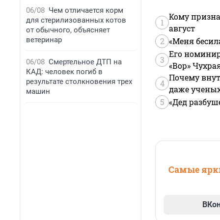
06/08
Чем отличается корм
Кому призна
для стерилизованных котов
1
август
от обычного, объясняет
ветеринар
2
«Меня бесил
Его номинир
3
06/08
Смертельное ДТП на
«Вор» Чухра
КАД: человек погиб в
Почему внут
результате столкновения трех
4
даже учены
машин
5
«Дед разбуш
Самые ярки
ВКо