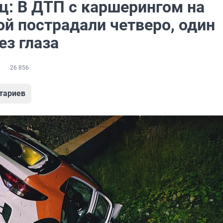
ц: В ДТП с каршерингом на
ой пострадали четверо, один
ез глаза
26 856
тариев