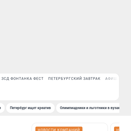
ЗСД ФОНТАНКА ФЕСТ
ПЕТЕРБУРГСКИЙ ЗАВТРАК
АФИША PLUS
и
Петербург ищет креатив
Олимпиадники и льготники в вузах СПб
НОВОСТИ КОМПАНИЙ
НОВОС