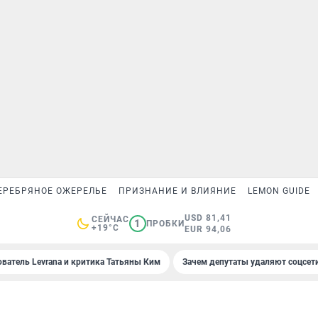
ЕРЕБРЯНОЕ ОЖЕРЕЛЬЕ
ПРИЗНАНИЕ И ВЛИЯНИЕ
LEMON GUIDE
USD 81,41
СЕЙЧАС
1
ПРОБКИ
+19°C
EUR 94,06
ователь Levrana и критика Татьяны Ким
Зачем депутаты удаляют соцсет