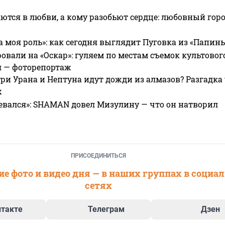
ются в любви, а кому разобьют сердце: любовный гор
а моя роль»: как сегодня выглядит Пуговка из «Папин
овали на «Оскар»: гуляем по местам съемок культово
я — фоторепортаж
ри Урана и Нептуна идут дожди из алмазов? Разгадка
х
евался»: SHAMAN довел Мизулину — что он натворил
ПРИСОЕДИНИТЬСЯ
е фото и видео дня — в наших группах в социа
сетях
нтакте
Телеграм
Дзен