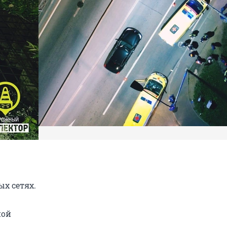
х сетях.
ной