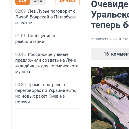
Все
СПБ
24 часа
Очевиде
02:09
Лев Лурье поговорит с
Уральск
Лизой Боярской о Петербурге
теперь б
и театре
01:01
Сообщение о
27 августа 2022, 01:02
реабилитации
16
коммен
00:46
Российские ученые
предложили создать на Луне
«кладбище» для космического
мусора
00:30
Трамп: прогресс в
переговорах по Украине есть,
но новых ракет Киев не
получит