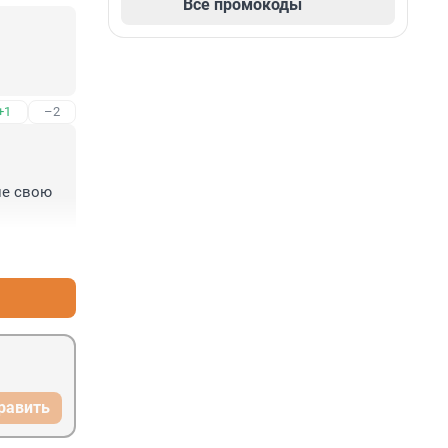
Все промокоды
+1
–2
е свою 
+3
–0
равить