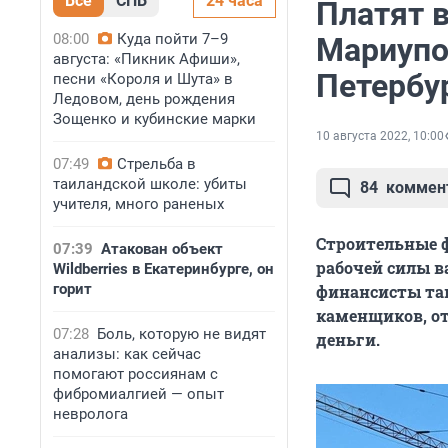
Все
СПБ
24 часа
Платят в
08:00
Куда пойти 7–9
Мариупо
августа: «Пикник Афиши»,
Петербу
песни «Короля и Шута» в
Ледовом, день рождения
Зощенко и кубинские марки
10 августа 2022, 10:00
07:49
Стрельба в
таиландской школе: убиты
84
коммен
учителя, много раненых
Строительные ф
07:39
Атакован объект
рабочей силы в
Wildberries в Екатеринбурге, он
горит
финансисты там
каменщиков, о
07:28
Боль, которую не видят
деньги.
анализы: как сейчас
помогают россиянам с
фибромиалгией — опыт
невролога