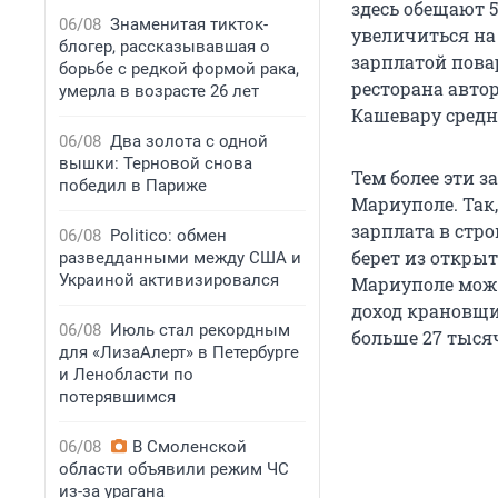
здесь обещают 
06/08
Знаменитая тикток-
увеличиться на 
блогер, рассказывавшая о
зарплатой пова
борьбе с редкой формой рака,
ресторана авто
умерла в возрасте 26 лет
Кашевару средн
06/08
Два золота с одной
вышки: Терновой снова
Тем более эти 
победил в Париже
Мариуполе. Так
зарплата в стро
06/08
Politico: обмен
берет из откры
разведданными между США и
Украиной активизировался
Мариуполе може
доход крановщик
06/08
Июль стал рекордным
больше 27 тыся
для «ЛизаАлерт» в Петербурге
и Ленобласти по
потерявшимся
06/08
В Смоленской
области объявили режим ЧС
из-за урагана