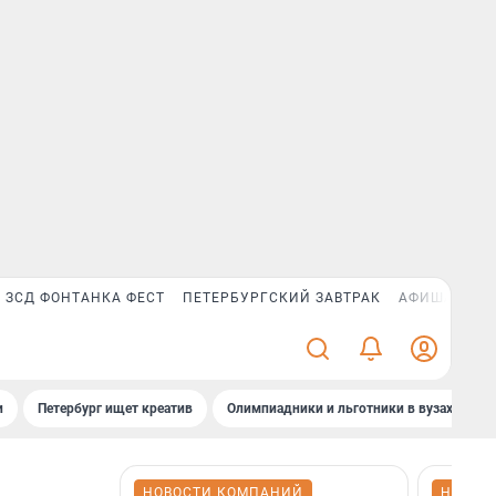
ЗСД ФОНТАНКА ФЕСТ
ПЕТЕРБУРГСКИЙ ЗАВТРАК
АФИША PLUS
и
Петербург ищет креатив
Олимпиадники и льготники в вузах СПб
НОВОСТИ КОМПАНИЙ
НОВОС