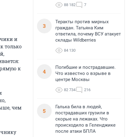
88 182
7
Теракты против мирных
3
граждан. Татьяна Ким
ответила, почему ВСУ атакует
дчики и
склады Wildberries
к только
84 130
й,
ивается:
Погибшие и пострадавшие.
прямую к
4
Что известно о взрыве в
центре Москвы
82 734
216
и
о,
Галька била в людей,
ыше, чем
5
пострадавших грузили в
скорые на лежаках. Что
происходило в Геленджике
после атаки БПЛА
лочнику