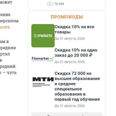
 может
76 468
ление
ПРОМОКОДЫ
версалом.
Скидка 10% на все
ысяч
.
товары
До 31 августа, 2026
ам в
 средняя
Скидка 10% на один
ортал
заказ до 20 000 ₽
в
До 31 августа, 2026
Средний
о — чуть
Скидка 72 000 на
высшее образование
и среднее
специальное
образование в
первый год обучения
До 31 августа, 2026