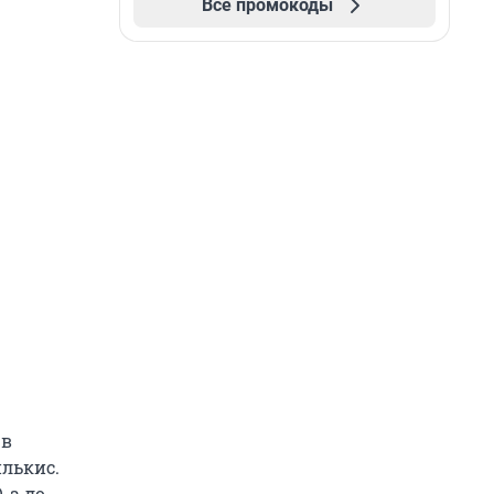
Все промокоды
 в
лькис.
 а до