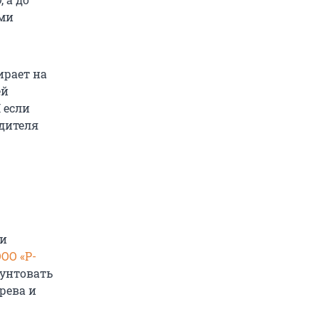
ями
ирает на
ей
 если
одителя
ии
ОО «Р-
рунтовать
рева и