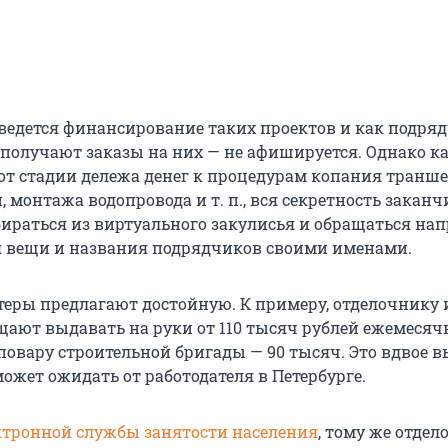
ведется финансирование таких проектов и как подря
получают заказы на них — не афишируется. Однако ка
 от стадии дележа денег к процедурам копания транше
 монтажа водопровода и т. п., вся секретность заканч
ираться из виртуального закулисья и обращаться на
я вещи и названия подрядчиков своими именами.
теры предлагают достойную. К примеру, отделочнику 
ают выдавать на руки от 110 тысяч рублей ежемесячн
повару строительной бригады — 90 тысяч. Это вдвое в
ожет ожидать от работодателя в Петербурге.
ктронной службы занятости населения
, тому же отде