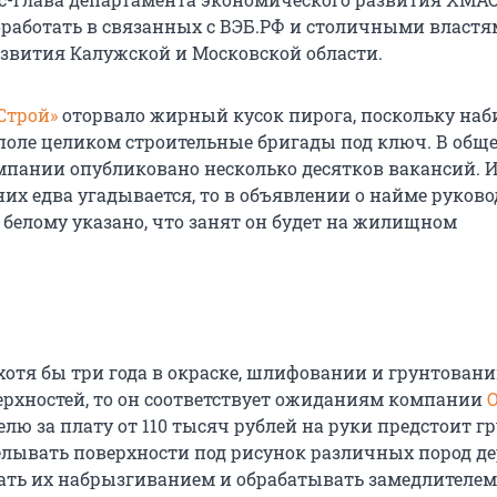
поработать в связанных с ВЭБ.РФ и столичными власт
звития Калужской и Московской области.
Строй»
оторвало жирный кусок пирога, поскольку наб
поле целиком строительные бригады под ключ. В общ
мпании опубликовано несколько десятков вакансий. И
них едва угадывается, то в объявлении о найме руков
белому указано, что занят он будет на жилищном
 хотя бы три года в окраске, шлифовании и грунтован
рхностей, то он соответствует ожиданиям компании
О
телю за плату от 110 тысяч рублей на руки предстоит г
делывать поверхности под рисунок различных пород де
ать их набрызгиванием и обрабатывать замедлителем