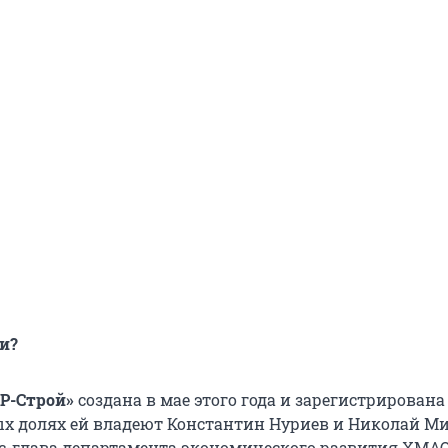
ди?
«Р-Строй»
создана в мае этого года и зарегистрирована
ых долях ей владеют Константин Нуриев и Николай Ми
с-глава департамента экономического развития ХМАО,