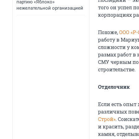
партию «Яблоко»
того он успел 
нежелательной организацией
корпорациях ра
Похоже,
ООО «Р-
работу в Мариу
сложности у ко
размах работ в 
СМУ черным по 
строительстве.
Отделочник
Если есть опыт
различных пове
Строй»
. Соиска
и красить, раз
камня, отделыв