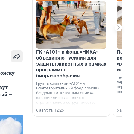
ГК «А101» и фонд «НИКА»
Петер
объединяют усилия для
возвр
защиты животных в рамках
«раскл
программы
«книж
поиску
биоразнообразия
Технолог
перестае
Группа компаний «А101» и
вут
переходи
Благотворительный фонд помощи
повседне
бездомным животным «НИКА»
ный —
заключили соглашение о
стратегическом сотрудничестве.
6 августа, 12:26
5 августа,