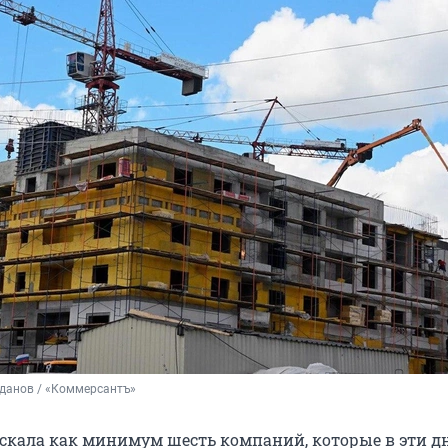
данов / «Коммерсантъ»
скала как минимум шесть компаний, которые в эти д