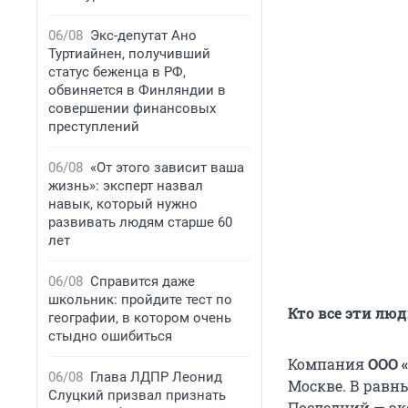
06/08
Экс-депутат Ано
Туртиайнен, получивший
статус беженца в РФ,
обвиняется в Финляндии в
совершении финансовых
преступлений
06/08
«От этого зависит ваша
жизнь»: эксперт назвал
навык, который нужно
развивать людям старше 60
лет
06/08
Справится даже
школьник: пройдите тест по
Кто все эти лю
географии, в котором очень
стыдно ошибиться
Компания
ООО 
06/08
Глава ЛДПР Леонид
Москве. В равн
Слуцкий призвал признать
Последний — эк