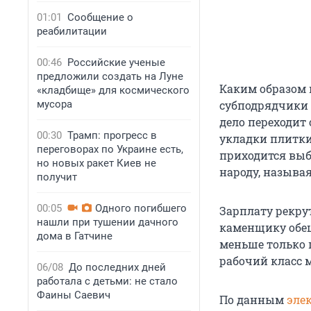
01:01
Сообщение о
реабилитации
00:46
Российские ученые
предложили создать на Луне
Каким образом 
«кладбище» для космического
мусора
субподрядчики 
дело переходит
00:30
Трамп: прогресс в
укладки плитки,
переговорах по Украине есть,
приходится выб
но новых ракет Киев не
народу, называ
получит
00:05
Одного погибшего
Зарплату рекру
нашли при тушении дачного
каменщику обещ
дома в Гатчине
меньше только 
рабочий класс м
06/08
До последних дней
работала с детьми: не стало
Фаины Саевич
По данным
эле