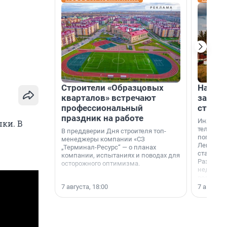
Строители «Образцовых
На вод
кварталов» встречают
зарабо
профессиональный
станци
праздник на работе
Инженер
ки. В
телеком-
В преддверии Дня строителя топ-
популярн
менеджеры компании «СЗ
Ленингра
„Терминал-Ресурс“ — о планах
станции 
компании, испытаниях и поводах для
Раздолин
осторожного оптимизма.
недалеко
водопада
7 августа, 18:00
7 августа,