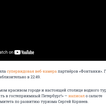
няла
супервидовая веб-камера
партнёров «Фонтанки». Г
близительно в 22:49.
амом красивом городе и настоящей столице водного ту
ть в гостеприимный Петербург!» —
написал
о салюте
омитета по развитию туризма Сергей Корнеев.