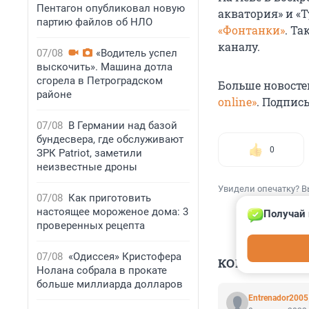
Пентагон опубликовал новую
акватория» и «Т
партию файлов об НЛО
«Фонтанки»
. Т
каналу.
07/08
«Водитель успел
выскочить». Машина дотла
сгорела в Петроградском
Больше новосте
районе
online»
. Подпис
07/08
В Германии над базой
бундесвера, где обслуживают
0
ЗРК Patriot, заметили
неизвестные дроны
Увидели опечатку? В
07/08
Как приготовить
настоящее мороженое дома: 3
Получай 
проверенных рецепта
07/08
«Одиссея» Кристофера
КОММЕНТАР
Нолана собрала в прокате
больше миллиарда долларов
Entrenador2005