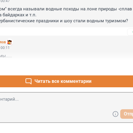
 00:47
м" всегда называли водные походы на лоне природы -сплав 
байдарках и т.п. 

 урбанистические праздники и шоу стали водным туризмом?
лов
 00:11
ы.....
Читать все комментарии
Отп