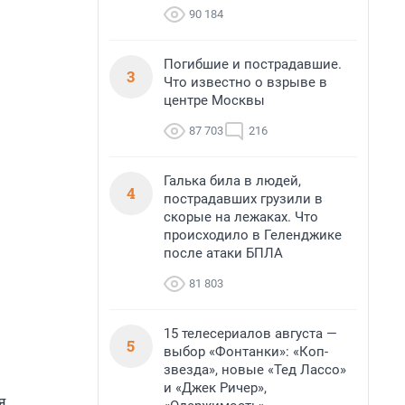
90 184
Погибшие и пострадавшие.
3
Что известно о взрыве в
центре Москвы
87 703
216
Галька била в людей,
4
пострадавших грузили в
скорые на лежаках. Что
происходило в Геленджике
после атаки БПЛА
81 803
15 телесериалов августа —
5
выбор «Фонтанки»: «Коп-
звезда», новые «Тед Лассо»
и «Джек Ричер»,
я