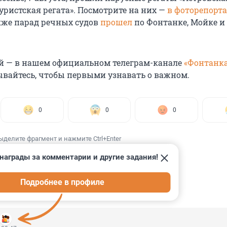
уристская регата». Посмотрите на них —
в фоторепорт
акже парад речных судов
прошел
по Фонтанке, Мойке и
й — в нашем официальном телеграм-канале
«Фонтанка
ывайтесь, чтобы первыми узнавать о важном.
0
0
0
ыделите фрагмент и нажмите Ctrl+Enter
награды за комментарии и другие задания!
Подробнее в профиле
ИИ
11