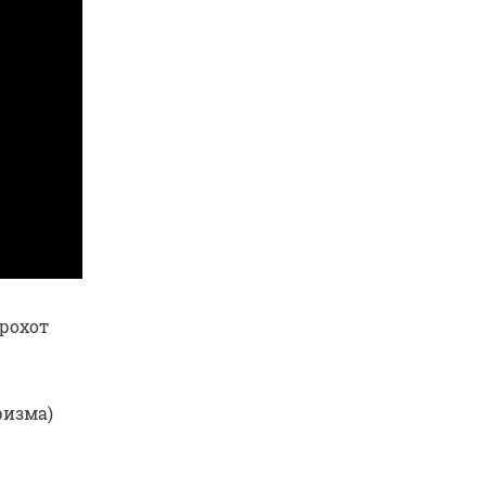
рохот
ризма)