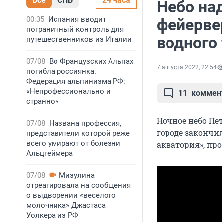
Все
СПБ
24 часа
Небо на
00:35
Испания вводит
фейерве
пограничный контроль для
водного
путешественников из Италии
07/08
Во Французских Альпах
7 августа 2022, 22:54
погибла россиянка.
Федерация альпинизма РФ:
«Непрофессионально и
11
коммен
странно»
Ночное небо Пе
07/08
Названа профессия,
городе закончи
представители которой реже
всего умирают от болезни
акватория», про
Альцгеймера
07/08
Мизулина
отреагировала на сообщения
о выдворении «веселого
молочника» Джастаса
Уолкера из РФ