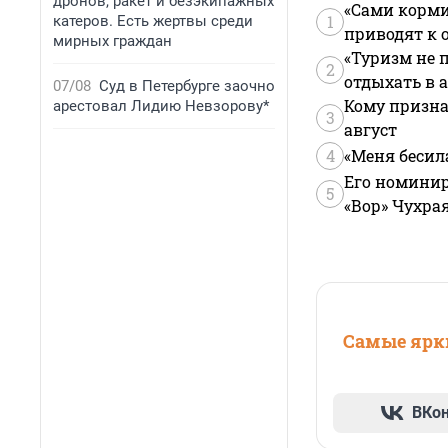
дронов, ракет и безэкипажных
«Сами корми
1
катеров. Есть жертвы среди
приводят к 
мирных граждан
«Туризм не 
2
отдыхать в а
07/08
Суд в Петербурге заочно
Кому призна
арестовал Лидию Невзорову*
3
август
4
«Меня бесил
Его номинир
5
«Вор» Чухра
Самые ярки
ВКо