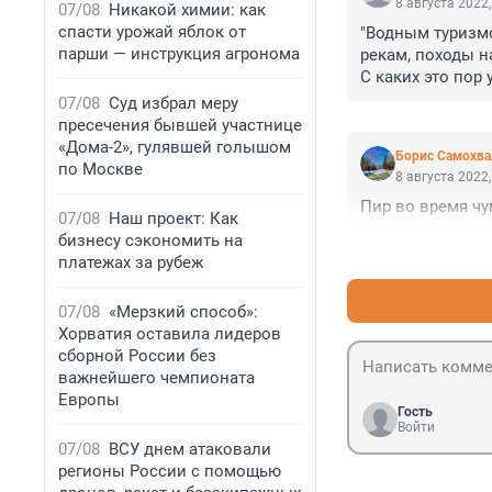
8 августа 2022,
07/08
Никакой химии: как
спасти урожай яблок от
"Водным туризмо
парши — инструкция агронома
рекам, походы на 
С каких это пор
07/08
Суд избрал меру
пресечения бывшей участнице
«Дома-2», гулявшей голышом
Борис Самохва
по Москве
8 августа 2022,
Пир во время чум
07/08
Наш проект: Как
бизнесу сэкономить на
платежах за рубеж
07/08
«Мерзкий способ»:
Хорватия оставила лидеров
сборной России без
важнейшего чемпионата
Европы
Гость
Войти
07/08
ВСУ днем атаковали
регионы России с помощью