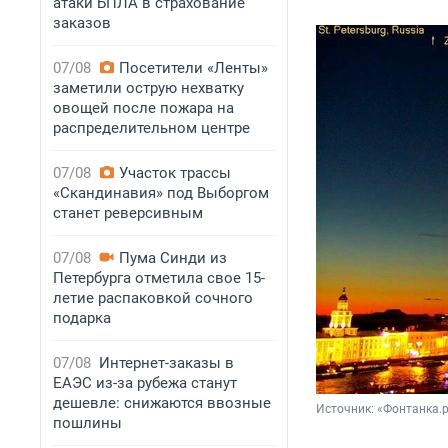
атаки БПЛА в страхование
заказов
07/08
Посетители «Ленты»
заметили острую нехватку
овощей после пожара на
распределительном центре
07/08
Участок трассы
«Скандинавия» под Выборгом
станет реверсивным
07/08
Пума Синди из
Петербурга отметила свое 15-
летие распаковкой сочного
подарка
07/08
Интернет-заказы в
ЕАЭС из-за рубежа станут
дешевле: снижаются ввозные
Источник: 
«Фонтанка.
пошлины