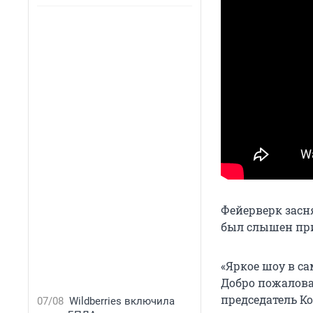
Фейерверк зас
был слышен при
«Яркое шоу в с
Добро пожалова
председатель К
07/08
Wildberries включила