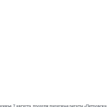
есенье, 7 августа, прошли парусные регаты «Петровска