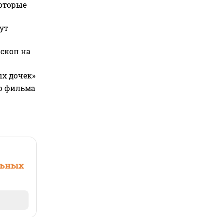
которые
ут
оскоп на
ых дочек»
го фильма
льных