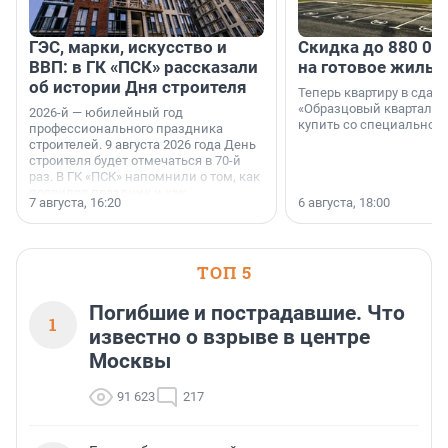
ГЭС, марки, искусство и
Скидка до 880 00
ВВП: в ГК «ПСК» рассказали
на готовое жильё
об истории Дня строителя
Теперь квартиру в сда
«Образцовый квартал 1
2026-й — юбилейный год
купить со специальной 
профессионального праздника
строителей. 9 августа 2026 года День
строителя будет отмечаться в 70-й
раз. В ГК «ПСК» напомнили о том, как
появился праздник и как
7 августа, 16:20
6 августа, 18:00
поменялась роль строительства.
ТОП 5
Погибшие и пострадавшие. Что
1
известно о взрыве в центре
Москвы
91 623
217