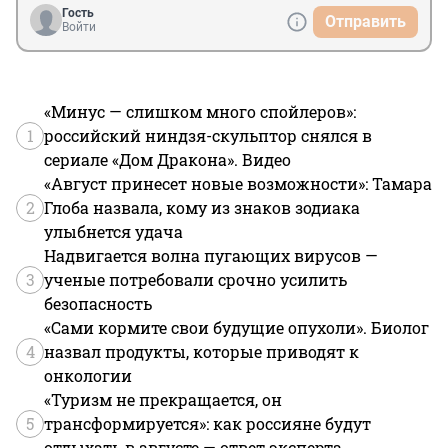
Гость
Отправить
Войти
«Минус — слишком много спойлеров»:
1
российский ниндзя-скульптор снялся в
сериале «Дом Дракона». Видео
«Август принесет новые возможности»: Тамара
2
Глоба назвала, кому из знаков зодиака
улыбнется удача
Надвигается волна пугающих вирусов —
3
ученые потребовали срочно усилить
безопасность
«Сами кормите свои будущие опухоли». Биолог
4
назвал продукты, которые приводят к
онкологии
«Туризм не прекращается, он
5
трансформируется»: как россияне будут
отдыхать в августе — ответ эксперта