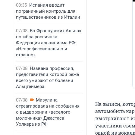
00:35
Испания вводит
пограничный контроль для
путешественников из Италии
07/08
Во Французских Альпах
погибла россиянка.
Федерация альпинизма РФ:
«Непрофессионально и
странно»
07/08
Названа профессия,
представители которой реже
всего умирают от болезни
Альцгеймера
07/08
Мизулина
На записи, кот
отреагировала на сообщения
автомобиль кар
о выдворении «веселого
выстраивают из
молочника» Джастаса
Уолкера из РФ
участники съем
одной из вокал