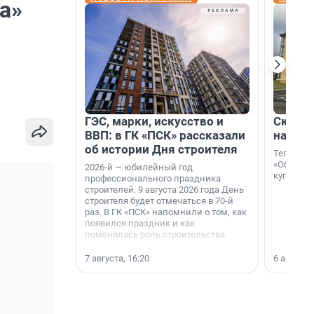
а»
ГЭС, марки, искусство и
Скидка
ВВП: в ГК «ПСК» рассказали
на гот
об истории Дня строителя
Теперь к
«Образцо
2026-й — юбилейный год
купить с
профессионального праздника
строителей. 9 августа 2026 года День
строителя будет отмечаться в 70-й
раз. В ГК «ПСК» напомнили о том, как
появился праздник и как
поменялась роль строительства.
7 августа, 16:20
6 августа,