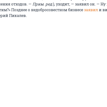
нения отходов. —
Прим. ред.
), уходит, — заявил он. — Ну
этим?» Позднее о недобросовестном бизнесе
заявил
и ви
ерий Пикалев.