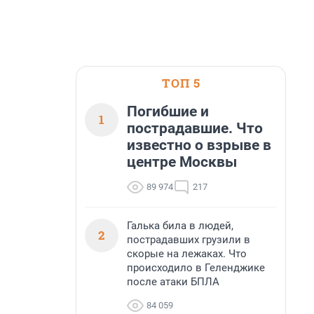
ТОП 5
Погибшие и
1
пострадавшие. Что
известно о взрыве в
центре Москвы
89 974
217
Галька била в людей,
2
пострадавших грузили в
скорые на лежаках. Что
происходило в Геленджике
после атаки БПЛА
84 059