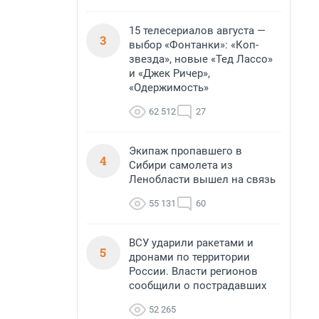
15 телесериалов августа —
3
выбор «Фонтанки»: «Коп-
звезда», новые «Тед Лассо»
и «Джек Ричер»,
«Одержимость»
62 512
27
Экипаж пропавшего в
4
Сибири самолета из
Ленобласти вышел на связь
55 131
60
ВСУ ударили ракетами и
5
дронами по территории
России. Власти регионов
сообщили о пострадавших
52 265