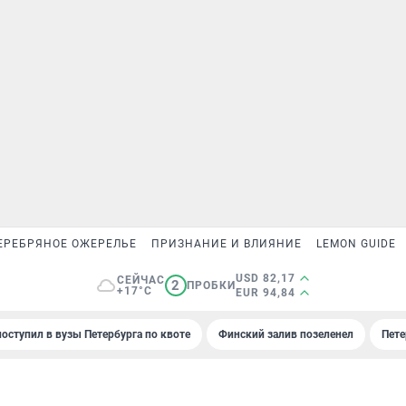
ЕРЕБРЯНОЕ ОЖЕРЕЛЬЕ
ПРИЗНАНИЕ И ВЛИЯНИЕ
LEMON GUIDE
USD 82,17
СЕЙЧАС
2
ПРОБКИ
+17°C
EUR 94,84
поступил в вузы Петербурга по квоте
Финский залив позеленел
Пете