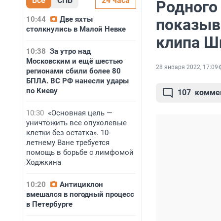
Все
СПБ
24 часа
Родного
10:44
Две яхты
показыв
столкнулись в Малой Невке
клипа Ш
10:38
За утро над
Московским и ещё шестью
28 января 2022, 17:09
регионами сбили более 80
БПЛА. ВС РФ нанесли удары
по Киеву
107
комме
10:30
«Основная цель —
уничтожить все опухолевые
клетки без остатка». 10-
летнему Ване требуется
помощь в борьбе с лимфомой
Ходжкина
10:20
Антициклон
вмешался в погодный процесс
в Петербурге