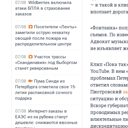
07/08
Wildberries включила
— в такой в кл
атаки БПЛА в страхование
вползает дорога
заказов
07/08
Посетители «Ленты»
«Фонтанка» попр
заметили острую нехватку
съемок. По изв
овощей после пожара на
Адвокат музыка
распределительном центре
не изъявляет ж
07/08
Участок трассы
«Скандинавия» под Выборгом
Клип «Пока так
станет реверсивным
YouTube. В нем
проблемах Пете
07/08
Пума Синди из
ответил словам
Петербурга отметила свое 15-
Пиотровский
з
летие распаковкой сочного
ситуацию и обс
подарка
Вскоре губерна
07/08
Интернет-заказы в
проводимых реф
ЕАЭС из-за рубежа станут
влиятельные л
дешевле: снижаются ввозные
дискредитацию в