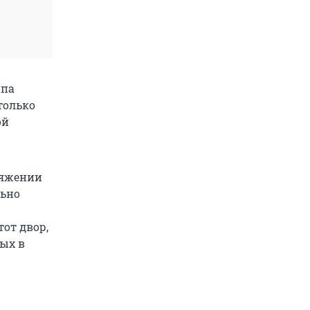
ипа
только
ой
ряжении
льно
от двор,
рых в