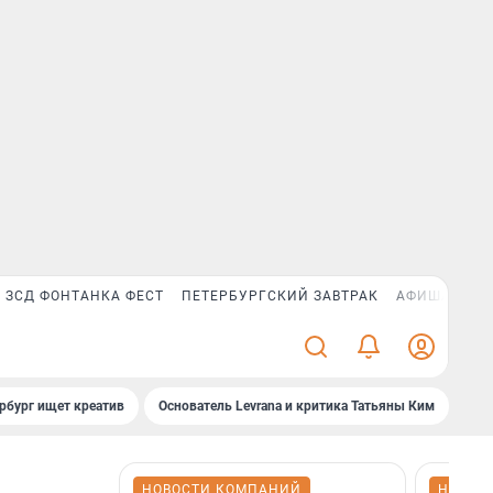
ЗСД ФОНТАНКА ФЕСТ
ПЕТЕРБУРГСКИЙ ЗАВТРАК
АФИША PLUS
рбург ищет креатив
Основатель Levrana и критика Татьяны Ким
Зач
НОВОСТИ КОМПАНИЙ
НОВОС