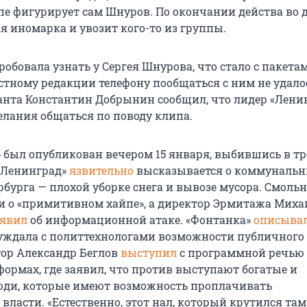
ипе фигурирует сам Шнуров. По окончании действа во 
я иномарка и увозит кого-то из группы.
обовала узнать у Сергея Шнурова, что стало с пакета
естному редакции телефону пообщаться с ним не удало
нта Константин Добрынин сообщил, что лидер «Лени
елания общаться по поводу клипа.
» был опубликован вечером 15 января, выбившись в т
 «Ленинград»
язвительно
высказывается о коммуналь
рбурга — плохой уборке снега и вывозе мусора. Смоль
и о «примитивном хайпе», а директор Эрмитажа Миха
аявил
об информационной атаке. «Фонтанка»
описыва
уждала с политтехнологами возможности публичного 
тор Александр Беглов
выступил
с программной речью 
ормах, где заявил, что против выступают богатые и
юди, которые имеют возможность проплачивать
ласти. «Естественно, этот нал, который крутился там