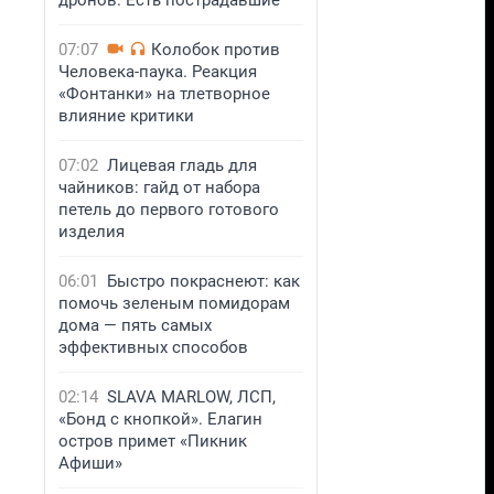
дронов. Есть пострадавшие
07:07
Колобок против
Человека-паука. Реакция
«Фонтанки» на тлетворное
влияние критики
07:02
Лицевая гладь для
чайников: гайд от набора
петель до первого готового
изделия
06:01
Быстро покраснеют: как
помочь зеленым помидорам
дома — пять самых
эффективных способов
02:14
SLAVA MARLOW, ЛСП,
«Бонд с кнопкой». Елагин
остров примет «Пикник
Афиши»