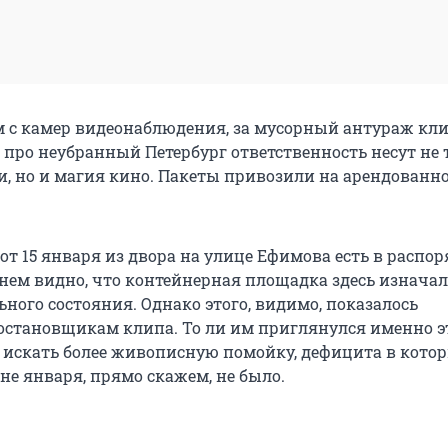
м с камер видеонаблюдения, за мусорный антураж кл
 про неубранный Петербург ответственность несут не 
 но и магия кино. Пакеты привозили на арендованн
от 15 января из двора на улице Ефимова есть в распо
 нем видно, что контейнерная площадка здесь изнача
ьного состояния. Однако этого, видимо, показалось
остановщикам клипа. То ли им приглянулся именно эт
ь искать более живописную помойку, дефицита в кото
не января, прямо скажем, не было.