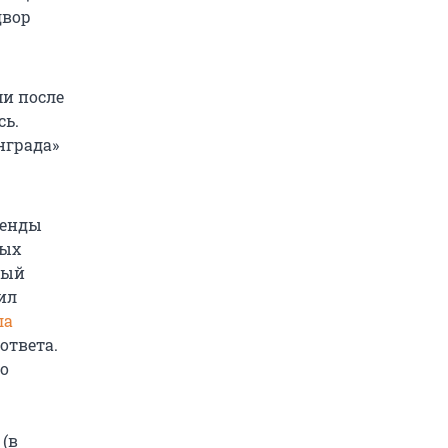
двор
ми после
сь.
нграда»
ренды
ных
ный
ил
ла
ответа.
о
 (в