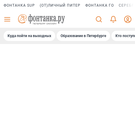
ФОНТАНКА SUP
(ОТ)ЛИЧНЫЙ ПИТЕР
ФОНТАНКА ГО
СЕРЕБР
Куда пойти на выходных
Образование в Петербурге
Кто поступ