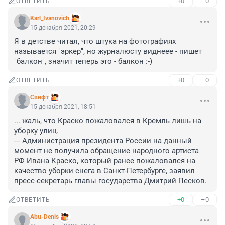
+0
–0
ОТВЕТИТЬ
Karl_Ivanovich
15 декабря 2021, 20:29
Я в детстве читал, что штука на фотографиях 
называется "эркер", но журналюсту виднеее - пишет 
"балкон", значит теперь это - балкон :-)
+0
–0
ОТВЕТИТЬ
Cвифт
15 декабря 2021, 18:51
... жаль, что Краско пожаловался в Кремль лишь на 
уборку улиц.

--- Администрация президента России на данный 
момент не получила обращение народного артиста 
РФ Ивана Краско, который ранее пожаловался на 
качество уборки снега в Санкт-Петербурге, заявил 
пресс-секретарь главы государства Дмитрий Песков.
+0
–0
ОТВЕТИТЬ
Abu-Denis