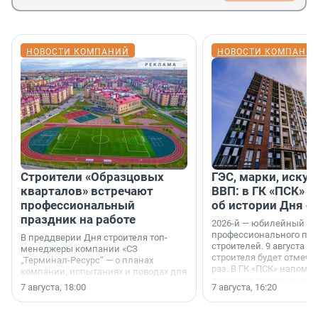
НОВОСТИ КОМПАНИЙ
НОВОСТИ КОМПАНИ
Строители «Образцовых
ГЭС, марки, искус
кварталов» встречают
ВВП: в ГК «ПСК» р
профессиональный
об истории Дня с
праздник на работе
2026-й — юбилейный го
профессионального пр
В преддверии Дня строителя топ-
строителей. 9 августа 2
менеджеры компании «СЗ
строителя будет отмечат
„Терминал-Ресурс“ — о планах
раз. В ГК «ПСК» напомни
компании, испытаниях и поводах для
появился праздник и к
осторожного оптимизма.
7 августа, 18:00
7 августа, 16:20
поменялась роль строит