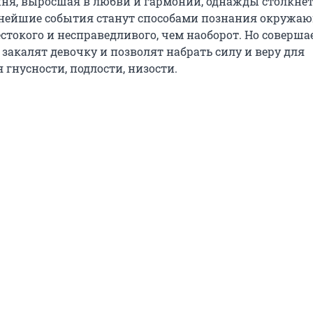
иня, выросшая в любви и гармонии, однажды столкнет
льнейшие события станут способами познания окружа
стокого и несправедливого, чем наоборот. Но соверш
закалят девочку и позволят набрать силу и веру для
гнусности, подлости, низости.