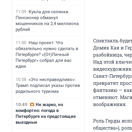
11:09
Кукла для селянки.
Пенсионер обманул
мошенников на 2,4 миллиона
рублей
Спектакль будет
11:00
Наш проект: Что
Домик Кая и Ге
обязательно нужно сделать в
разбойница, че
Петербурге? «(От)Личный
Петербург» собрал для вас
Над этой ключе
идеи
видеохудожники
Санкт-Петербур
10:58
«Это несправедливо»:
превратят прост
Трамп подписал указы против
фантазию — как 
родильного туризма
отменяют. Маги
воображения.
10:49
Не жарко, но
комфортно: погода в
Петербурге на предстоящие
Роль Герды исп
выходные
общества»), ро