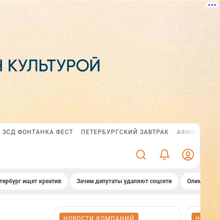
ЗСД ФОНТАНКА ФЕСТ
ПЕТЕРБУРГСКИЙ ЗАВТРАК
АФИША PLUS
тербург ищет креатив
Зачем депутаты удаляют соцсети
Олимпиадни
НОВОСТИ КОМПАНИЙ
НОВОС