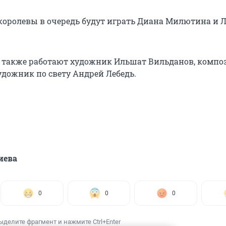
 королевы в очередь будут играть Диана Милютина и 
 также работают художник Ильшат Вильданов, компо
удожник по свету Андрей Лебедь.
иева
0
0
0
ыделите фрагмент и нажмите Ctrl+Enter