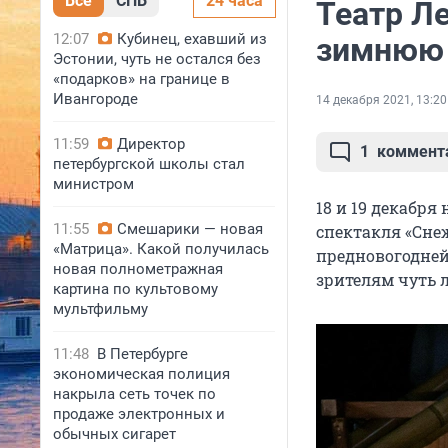
Все
СПБ
24 часа
Театр Ле
12:07
Кубинец, ехавший из
зимнюю 
Эстонии, чуть не остался без
«подарков» на границе в
Ивангороде
14 декабря 2021, 13:20
11:59
Директор
1
коммент
петербургской школы стал
министром
18 и 19 декабря
11:55
Смешарики — новая
спектакля «Сне
«Матрица». Какой получилась
предновогодней
новая полнометражная
зрителям чуть л
картина по культовому
мультфильму
11:48
В Петербурге
экономическая полиция
накрыла сеть точек по
продаже электронных и
обычных сигарет