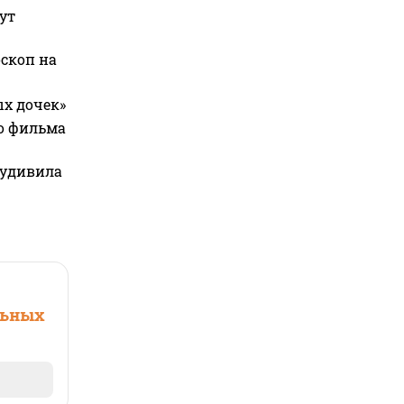
ут
оскоп на
ых дочек»
го фильма
 удивила
льных