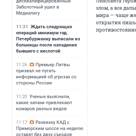
Ленсовета геро
дисквалифицированный
Заболотный ушел в
злом, а все да
Медиалигу
мира — чаще же
открытия лишь 
11:31
Ждать следующих
противостояния 
операций минимум год.
Петербурженку выписали из
больницы после нападения
бывшего с кислотой
11:26
Премьер Литвы
призвал не пугать
информацией об угрозах со
стороны России
11:20
Ученые выяснили,
какие запахи привлекают
комаров разных видов
11:17
Развязку КАД с
Приморским шоссе на неделю
оставят без двух съездов