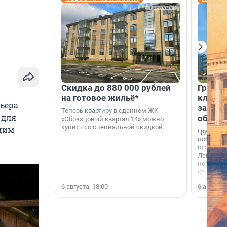
Скидка до 880 000 рублей
Группа
на готовое жильё*
клиен
мьера
застро
Теперь квартиру в сданном ЖК
 для
област
«Образцовый квартал 14» можно
купить со специальной скидкой.
ущим
Группа А
победите
строител
Ленингра
номинац
клиенто
застройщ
6 августа, 18:00
6 августа,
области»