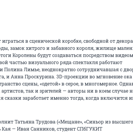
 играться в сценической коробке, свободной от декор
рды, замок хитрого и забавного короля, жилище мале
ртоги Королевы будут создаваться посредством видео
вой частью визуального ряда спектакля работают
 Полина Лимье, неоднократно сотрудничавшая с дв
га, и Анна Проскурина. 3D-проекции во мгновение ока
ранство сцены, «одетой» в серое, в многомерное. Одна
артистов, так и зрителей — авторы ни в коем случае н
я сказки заработает именно тогда, когда включится и
олнит Татьяна Трудова («Мещане», «Синьор из высшег
ль Кая — Иван Санников, студент СПбГУКИТ