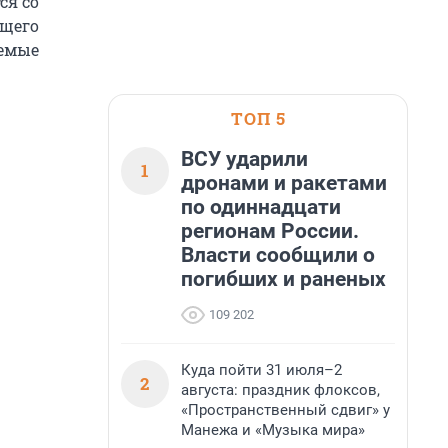
ся со
ющего
аемые
ТОП 5
ВСУ ударили
1
дронами и ракетами
по одиннадцати
регионам России.
Власти сообщили о
погибших и раненых
109 202
Куда пойти 31 июля–2
2
августа: праздник флоксов,
«Пространственный сдвиг» у
Манежа и «Музыка мира»