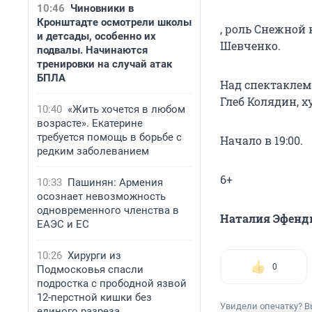
10:46
Чиновники в
Кронштадте осмотрели школы
, роль Снежной
и детсады, особенно их
Шевченко.
подвалы. Начинаются
тренировки на случай атак
БПЛА
Над спектаклем
Глеб Колядин, х
10:40
«Жить хочется в любом
возрасте». Екатерине
требуется помощь в борьбе с
Начало в 19:00.
редким заболеванием
6+
10:33
Пашинян: Армения
осознает невозможность
одновременного членства в
Наталия Эфенд
ЕАЭС и ЕС
10:26
Хирурги из
0
Подмосковья спасли
подростка с прободной язвой
12-перстной кишки без
Увидели опечатку? В
единого разреза