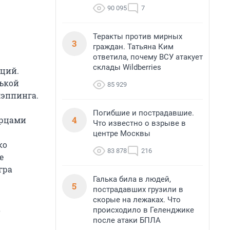
90 095
7
Теракты против мирных
3
граждан. Татьяна Ким
ответила, почему ВСУ атакует
склады Wildberries
аций.
нькой
85 929
мэппинга.
Погибшие и пострадавшие.
4
орцами
Что известно о взрыве в
центре Москвы
ко
83 878
216
е
гра
Галька била в людей,
5
пострадавших грузили в
скорые на лежаках. Что
о
происходило в Геленджике
после атаки БПЛА