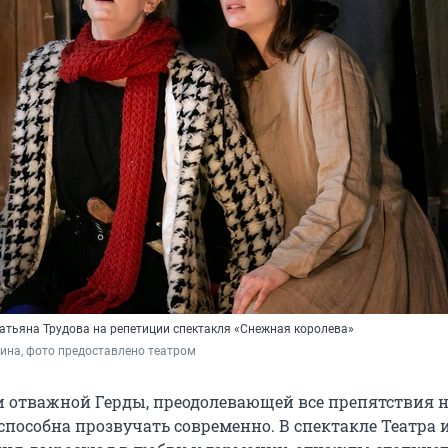
Татьяна Трудова на репетиции спектакля «Снежная королева»
ина, фото предоставлено театром
и отважной Герды, преодолевающей все препятствия н
 способна прозвучать современно. В спектакле Театра 