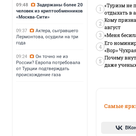
09:48
Задержаны более 20
«Туризм не 
1
человек из криптообменников
отдыхать в а
«Москва-Сити»
Кому призна
2
август
09:37
Актера, сыгравшего
3
«Меня бесил
Лермонтова, осудили на три
Его номинир
года
4
«Вор» Чухра
09:24
Он точно не из
Почему внут
5
России? Европа потребовала
даже учены
от Турции подтверждать
происхождение газа
Самые ярки
ВКо