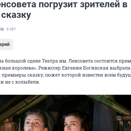
нсовета погрузит зрителей в
сказку
8 387
арий
 на большой сцене Театра им. Ленсовета состоится пре
жная королева»
.
Режиссер Евгения Богинская выбрала
 премьеры сказку, сюжет которой известен всем буд
и не с колыбели.