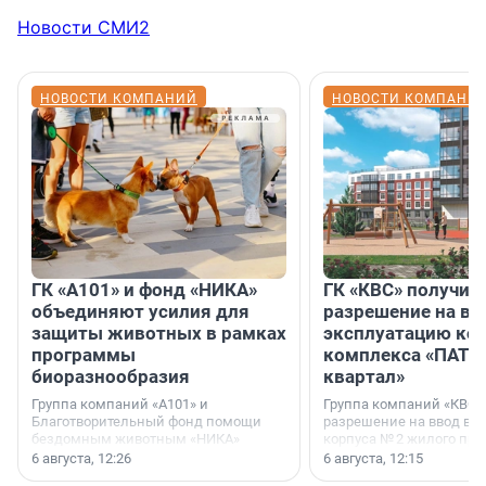
Новости СМИ2
НОВОСТИ КОМПАНИЙ
НОВОСТИ КОМПАНИ
ГК «А101» и фонд «НИКА»
ГК «КВС» получил
объединяют усилия для
разрешение на вв
защиты животных в рамках
эксплуатацию кор
программы
комплекса «ПАТИ
биоразнообразия
квартал»
Группа компаний «А101» и
Группа компаний «КВС»
Благотворительный фонд помощи
разрешение на ввод в 
бездомным животным «НИКА»
корпуса № 2 жилого про
заключили соглашение о
Уютный квартал», расп
6 августа, 12:26
6 августа, 12:15
стратегическом сотрудничестве.
Всеволожском районе