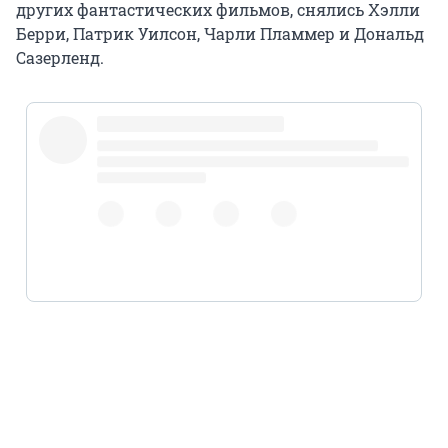
других фантастических фильмов, снялись Хэлли
Берри, Патрик Уилсон, Чарли Пламмер и Дональд
Сазерленд.
pic.twitter.com/FsQ1eV9SFe