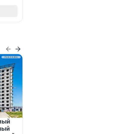
мый
«Лучший проект КРТ»
ный
Ленобласти — микрорайон