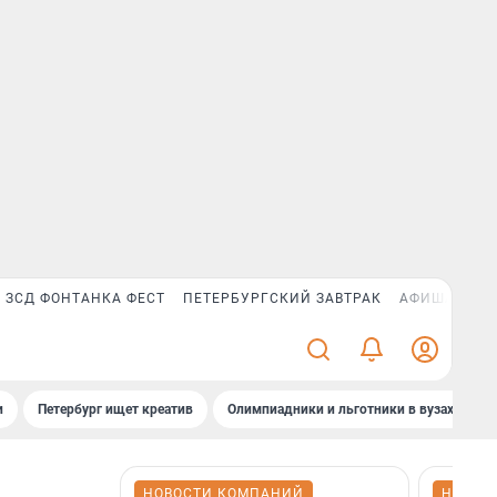
ЗСД ФОНТАНКА ФЕСТ
ПЕТЕРБУРГСКИЙ ЗАВТРАК
АФИША PLUS
и
Петербург ищет креатив
Олимпиадники и льготники в вузах СПб
НОВОСТИ КОМПАНИЙ
НОВОС