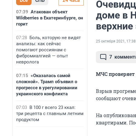
Все
СПБ
24 часа
Очевидц
07:39
Атакован объект
доме в 
Wildberries в Екатеринбурге, он
верхние
горит
07:28
Боль, которую не видят
25 октября 2021, 17:38
анализы: как сейчас
помогают россиянам с
фибромиалгией — опыт
7
коммент
невролога
МЧС проверяет
07:15
«Оказалась самой
сложной». Трамп объявил о
прогрессе в урегулировании
Взрыв прогреме
украинского конфликта
сообщают очеви
07:03
В 100 г всего 23 ккал:
три рецепта с главным летним
На опубликован
продуктом
квартирами. По