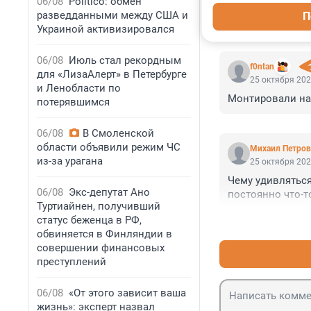
06/08
Politico: обмен
разведданными между США и
П
Украиной активизировался
КОММЕНТАР
06/08
Июль стал рекордным
f0ntan
для «ЛизаАлерт» в Петербурге
25 октября 202
и Ленобласти по
Монтировали на
потерявшимся
06/08
В Смоленской
области объявили режим ЧС
Михаил Петро
из-за урагана
25 октября 202
Чему удивляться
06/08
Экс-депутат Ано
постоянно что-т
Туртиайнен, получивший
статус беженца в РФ,
обвиняется в Финляндии в
совершении финансовых
преступлений
06/08
«От этого зависит ваша
жизнь»: эксперт назвал