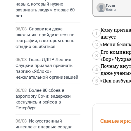
навык, который нужно
Гость
развивать людям старше 60
Войти
лет
06/08
Справится даже
Кому призна
1
школьник: пройдите тест по
август
географии, в котором очень
2
«Меня бесил
стыдно ошибиться
Его номинир
3
«Вор» Чухра
06/08
Глава ЛДПР Леонид
Слуцкий призвал признать
Почему внут
4
партию «Яблоко»
даже учены
нежелательной организацией
5
«Дед разбуш
06/08
Более 80 сбоев в
аэропорту Сочи: задержки
коснулись и рейсов в
Петербург
Самые ярки
06/08
Искусственный
интеллект впервые создал