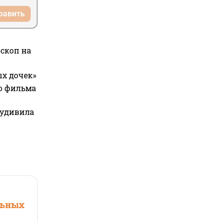
равить
оскоп на
ых дочек»
го фильма
 удивила
льных