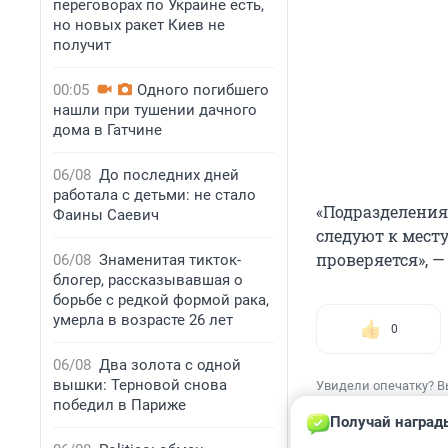
переговорах по Украине есть,
но новых ракет Киев не
получит
00:05
Одного погибшего
нашли при тушении дачного
дома в Гатчине
06/08
До последних дней
работала с детьми: не стало
«Подразделения
Фаины Саевич
следуют к месту
проверяется», 
06/08
Знаменитая тикток-
блогер, рассказывавшая о
борьбе с редкой формой рака,
умерла в возрасте 26 лет
0
06/08
Два золота с одной
вышки: Терновой снова
Увидели опечатку? В
победил в Париже
Получай наград