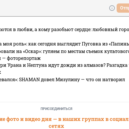
Отп
ются в любви, а кому разобьют сердце: любовный гор
а моя роль»: как сегодня выглядит Пуговка из «Папин
овали на «Оскар»: гуляем по местам съемок культово
я — фоторепортаж
ри Урана и Нептуна идут дожди из алмазов? Разгадка
х
евался»: SHAMAN довел Мизулину — что он натворил
ПРИСОЕДИНИТЬСЯ
е фото и видео дня — в наших группах в социа
сетях