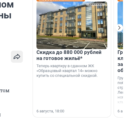
лом
ены
Скидка до 880 000 рублей
Группа
на готовое жильё*
клиен
застро
Теперь квартиру в сданном ЖК
област
«Образцовый квартал 14» можно
купить со специальной скидкой.
Группа А
победите
строител
этом
Ленингра
номинац
клиенто
застройщ
6 августа, 18:00
6 августа,
области»
и