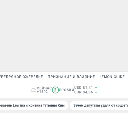
ЕРЕБРЯНОЕ ОЖЕРЕЛЬЕ
ПРИЗНАНИЕ И ВЛИЯНИЕ
LEMON GUIDE
USD 81,41
СЕЙЧАС
2
ПРОБКИ
+18°C
EUR 94,06
ователь Levrana и критика Татьяны Ким
Зачем депутаты удаляют соцсет