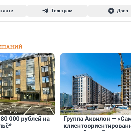
нтакте
Телеграм
Дзен
МПАНИЙ
80 000 рублей на
Группа Аквилон — «Са
льё*
клиентоориентирован