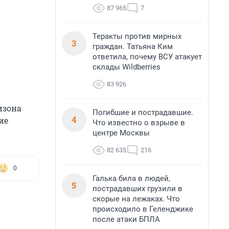
87 965
7
Теракты против мирных
3
граждан. Татьяна Ким
ответила, почему ВСУ атакует
склады Wildberries
83 926
изона
Погибшие и пострадавшие.
4
ие
Что известно о взрыве в
центре Москвы
82 635
216
0
Галька била в людей,
5
пострадавших грузили в
скорые на лежаках. Что
происходило в Геленджике
после атаки БПЛА