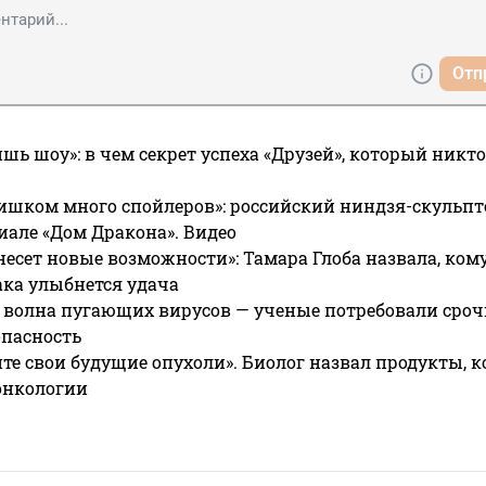
Отп
ишь шоу»: в чем секрет успеха «Друзей», который никто
ишком много спойлеров»: российский ниндзя-скульпт
риале «Дом Дракона». Видео
несет новые возможности»: Тамара Глоба назвала, кому
ака улыбнется удача
 волна пугающих вирусов — ученые потребовали сроч
опасность
те свои будущие опухоли». Биолог назвал продукты, 
онкологии