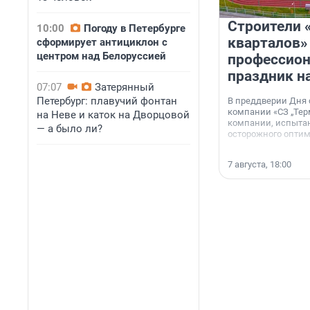
Строители 
10:00
Погоду в Петербурге
кварталов»
сформирует антициклон с
центром над Белоруссией
профессио
праздник н
07:07
Затерянный
Петербург: плавучий фонтан
В преддверии Дня
компании «СЗ „Тер
на Неве и каток на Дворцовой
компании, испытан
— а было ли?
осторожного опти
7 августа, 18:00