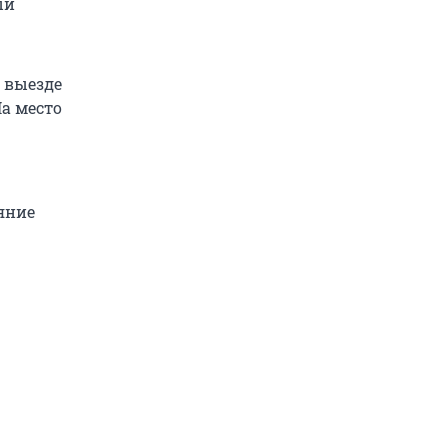
ый
а выезде
На место
яние