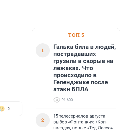
ТОП 5
Галька била в людей,
1
пострадавших
грузили в скорые на
лежаках. Что
происходило в
Геленджике после
атаки БПЛА
91 600
0
15 телесериалов августа —
2
выбор «Фонтанки»: «Коп-
звезда», новые «Тед Лассо»