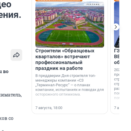
део
ения.
Строители «Образцовых
ГЭС, м
кварталов» встречают
ВВП: в
профессиональный
об ист
праздник на работе
2026-й —
ы во
професси
В преддверии Дня строителя топ-
строителе
менеджеры компании «СЗ
строителя
„Терминал-Ресурс“ — о планах
раз. В ГК
компании, испытаниях и поводах для
появился
ниматель,
осторожного оптимизма.
поменяла
7 августа, 18:00
7 августа,
ков со