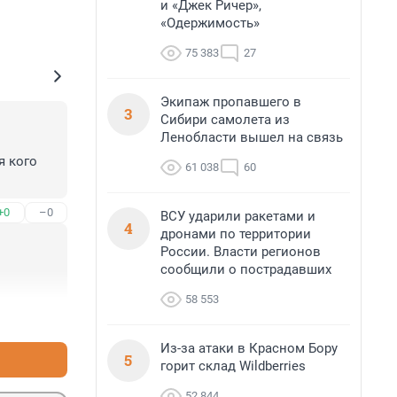
и «Джек Ричер»,
«Одержимость»
75 383
27
Экипаж пропавшего в
3
Сибири самолета из
Ленобласти вышел на связь
 кого 
61 038
60
+0
–0
ВСУ ударили ракетами и
4
дронами по территории
России. Власти регионов
сообщили о пострадавших
58 553
+0
–0
Из-за атаки в Красном Бору
5
горит склад Wildberries
52 844