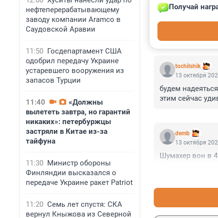
12:00
Хуситы нанесли удар по
Получай нагр
нефтеперерабатывающему
заводу компании Aramco в
Саудовской Аравии
КОММЕНТАР
11:50
Госдепартамент США
одобрил передачу Украине
tochilshik
устаревшего вооружения из
13 октября 202
запасов Турции
будем надеяться
этим сейчас уди
11:40
«Должны
вылететь завтра, но гарантий
никаких»: петербуржцы
застряли в Китае из-за
demb
тайфуна
13 октября 202
Шумахер вон в 4
11:30
Министр обороны
Финляндии высказался о
передаче Украине ракет Patriot
11:20
Семь лет спустя: СКА
вернул Кныжова из Северной