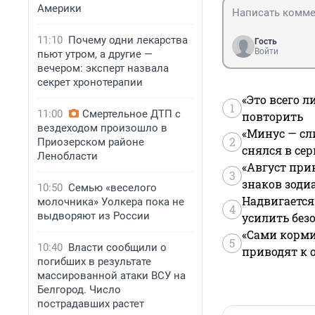
Америки
11:10
Почему одни лекарства
Гость
Войти
пьют утром, а другие —
вечером: эксперт назвала
секрет хронотерапии
«Это всего л
1
11:00
Смертельное ДТП с
повторить
вездеходом произошло в
«Минус — сл
2
Приозерском районе
снялся в се
Ленобласти
«Август при
3
знаков зоди
10:50
Семью «веселого
Надвигается
молочника» Уолкера пока не
4
выдворяют из России
усилить без
«Сами корми
5
10:40
Власти сообщили о
приводят к 
погибших в результате
массированной атаки ВСУ на
Белгород. Число
пострадавших растет