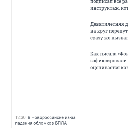
подписал все р
инструктаж, ко
Девятилетняя де
на круг перепут
сразу же вызва
Как писала «Фо
зафиксировали 
оценивается ка
12:30
В Новороссийске из-за
падения обломков БПЛА