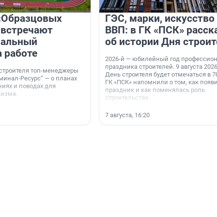
«Образцовых
ГЭС, марки, искусство
 встречают
ВВП: в ГК «ПСК» расск
нальный
об истории Дня строит
а работе
2026-й — юбилейный год профессио
праздника строителей. 9 августа 2026
 строителя топ-менеджеры
День строителя будет отмечаться в 70
минал-Ресурс“ — о планах
ГК «ПСК» напомнили о том, как появ
иях и поводах для
праздник и как поменялась роль
мизма.
строительства.
7 августа, 16:20