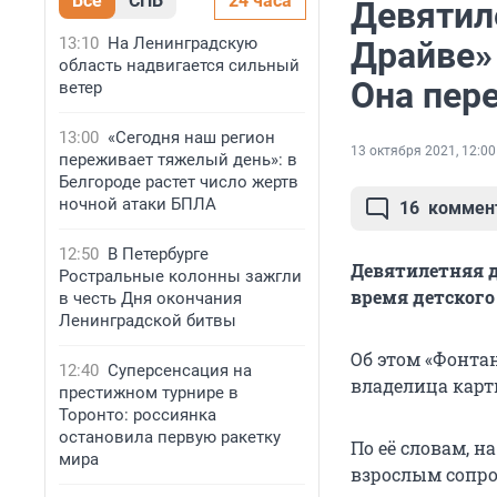
Все
СПБ
24 часа
Девятил
13:10
На Ленинградскую
Драйве»
область надвигается сильный
Она пере
ветер
13:00
«Сегодня наш регион
13 октября 2021, 12:00
переживает тяжелый день»: в
Белгороде растет число жертв
ночной атаки БПЛА
16
коммен
12:50
В Петербурге
Девятилетняя д
Ростральные колонны зажгли
время детского
в честь Дня окончания
Ленинградской битвы
Об этом «Фонта
12:40
Суперсенсация на
владелица карт
престижном турнире в
Торонто: россиянка
остановила первую ракетку
По её словам, н
мира
взрослым сопр