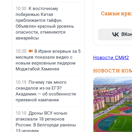
10:30
К восточному
Самые ярки
побережью Китая
приближается тайфун.
Объявлен красный уровень
опасности, отменяются
ВКо
авиарейсы
10:20
В Иране впервые за 5
месяцев показали видео с
Новости СМИ2
новым верховным лидером
Моджтабой Хаменеи
НОВОСТИ КО
10:19
Почему так много
скандалов из-за ЕГЭ?
Академик — об особенности
приемной кампании
10:10
Дроны ВСУ ночью
атаковали 18 регионов
России. В Белгороде ранены
13 человек